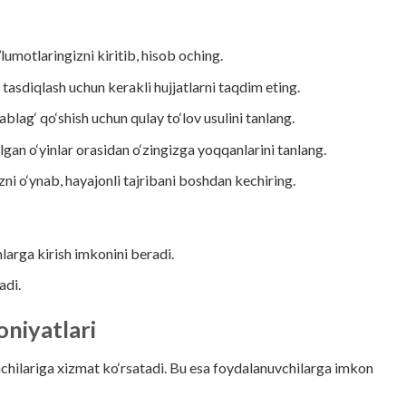
umotlaringizni kiritib, hisob oching.
tasdiqlash uchun kerakli hujjatlarni taqdim eting.
blag‘ qo‘shish uchun qulay to‘lov usulini tanlang.
an o‘yinlar orasidan o‘zingizga yoqqanlarini tanlang.
zni o‘ynab, hayajonli tajribani boshdan kechiring.
larga kirish imkonini beradi.
adi.
oniyatlari
inchilariga xizmat ko‘rsatadi. Bu esa foydalanuvchilarga imkon