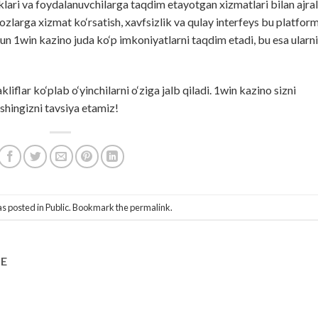
lari va foydalanuvchilarga taqdim etayotgan xizmatlari bilan ajra
mijozlarga xizmat ko‘rsatish, xavfsizlik va qulay interfeys bu platfor
hun 1win kazino juda ko‘p imkoniyatlarni taqdim etadi, bu esa ularn
iflar ko‘plab o‘yinchilarni o‘ziga jalb qiladi. 1win kazino sizni
shingizni tavsiya etamiz!
as posted in
Public
. Bookmark the
permalink
.
DE