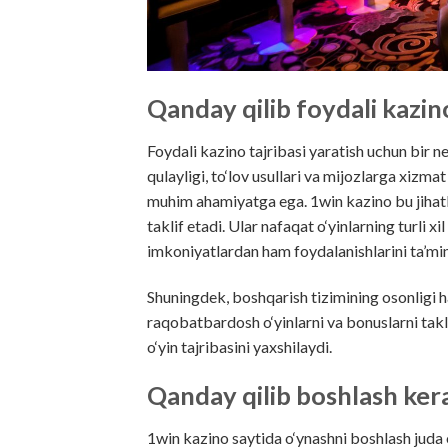
Qanday qilib foydali kazin
Foydali kazino tajribasi yaratish uchun bir n
qulayligi, to‘lov usullari va mijozlarga xizma
muhim ahamiyatga ega. 1win kazino bu jihatla
taklif etadi. Ular nafaqat o‘yinlarning turli xi
imkoniyatlardan ham foydalanishlarini ta’min
Shuningdek, boshqarish tizimining osonligi h
raqobatbardosh o‘yinlarni va bonuslarni takli
o‘yin tajribasini yaxshilaydi.
Qanday qilib boshlash ker
1win kazino saytida o‘ynashni boshlash juda o