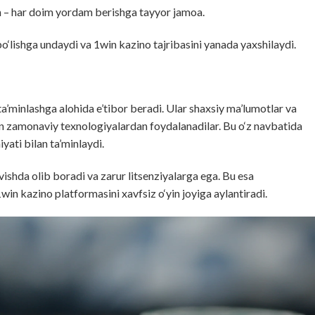
sh – har doim yordam berishga tayyor jamoa.
o‘lishga undaydi va 1win kazino tajribasini yanada yaxshilaydi.
 ta’minlashga alohida e’tibor beradi. Ular shaxsiy ma’lumotlar va
un zamonaviy texnologiyalardan foydalanadilar. Bu o‘z navbatida
yati bilan ta’minlaydi.
vishda olib boradi va zarur litsenziyalarga ega. Bu esa
win kazino platformasini xavfsiz o‘yin joyiga aylantiradi.