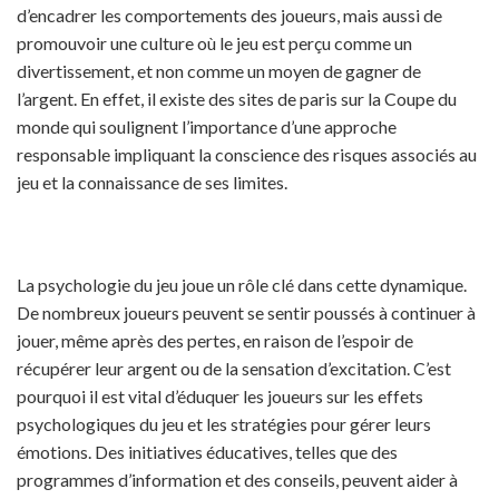
d’encadrer les comportements des joueurs, mais aussi de
promouvoir une culture où le jeu est perçu comme un
divertissement, et non comme un moyen de gagner de
l’argent. En effet, il existe des
sites de paris sur la Coupe du
monde
qui soulignent l’importance d’une approche
responsable impliquant la conscience des risques associés au
jeu et la connaissance de ses limites.
La psychologie du jeu joue un rôle clé dans cette dynamique.
De nombreux joueurs peuvent se sentir poussés à continuer à
jouer, même après des pertes, en raison de l’espoir de
récupérer leur argent ou de la sensation d’excitation. C’est
pourquoi il est vital d’éduquer les joueurs sur les effets
psychologiques du jeu et les stratégies pour gérer leurs
émotions. Des initiatives éducatives, telles que des
programmes d’information et des conseils, peuvent aider à