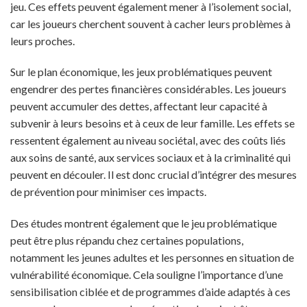
jeu. Ces effets peuvent également mener à l’isolement social,
car les joueurs cherchent souvent à cacher leurs problèmes à
leurs proches.
Sur le plan économique, les jeux problématiques peuvent
engendrer des pertes financières considérables. Les joueurs
peuvent accumuler des dettes, affectant leur capacité à
subvenir à leurs besoins et à ceux de leur famille. Les effets se
ressentent également au niveau sociétal, avec des coûts liés
aux soins de santé, aux services sociaux et à la criminalité qui
peuvent en découler. Il est donc crucial d’intégrer des mesures
de prévention pour minimiser ces impacts.
Des études montrent également que le jeu problématique
peut être plus répandu chez certaines populations,
notamment les jeunes adultes et les personnes en situation de
vulnérabilité économique. Cela souligne l’importance d’une
sensibilisation ciblée et de programmes d’aide adaptés à ces