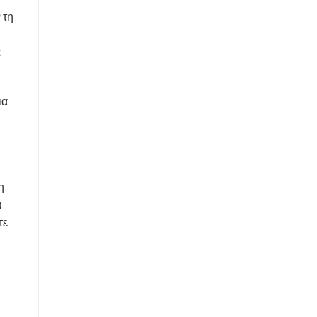
 τη
α
ια
η
α
τε