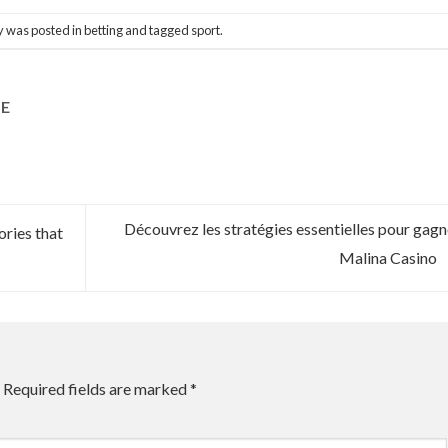
y was posted in
betting
and tagged
sport
.
DE
Découvrez les stratégies essentielles pour gagn
ories that
Malina Casino
Required fields are marked
*