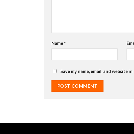
Name
*
Ema
Save my name, email, and website in