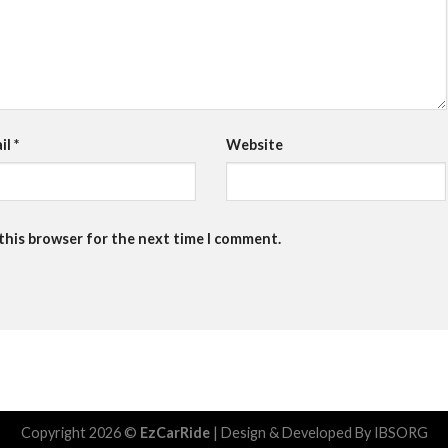
il
*
Website
 this browser for the next time I comment.
Copyright 2026 ©
EzCarRide
| Design & Developed By
IBSORG