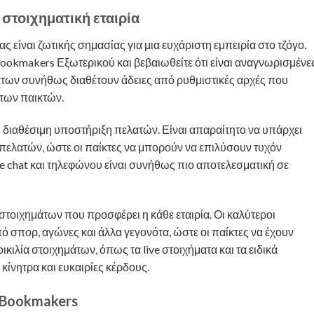
 στοιχηματική εταιρία
ς είναι ζωτικής σημασίας για μια ευχάριστη εμπειρία στο τζόγο.
ν Bookmakers Εξωτερικού και βεβαιωθείτε ότι είναι αναγνωρισμένε
ημάτων συνήθως διαθέτουν άδειες από ρυθμιστικές αρχές που
 των παικτών.
 διαθέσιμη υποστήριξη πελατών. Είναι απαραίτητο να υπάρχει
πελατών, ώστε οι παίκτες να μπορούν να επιλύσουν τυχόν
 chat και τηλεφώνου είναι συνήθως πιο αποτελεσματική σε
 στοιχημάτων που προσφέρει η κάθε εταιρία. Οι καλύτεροι
 σπορ, αγώνες και άλλα γεγονότα, ώστε οι παίκτες να έχουν
ικιλία στοιχημάτων, όπως τα live στοιχήματα και τα ειδικά
κίνητρα και ευκαιρίες κέρδους.
 Bookmakers