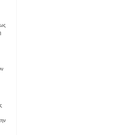
πως
η
υν
ς
την