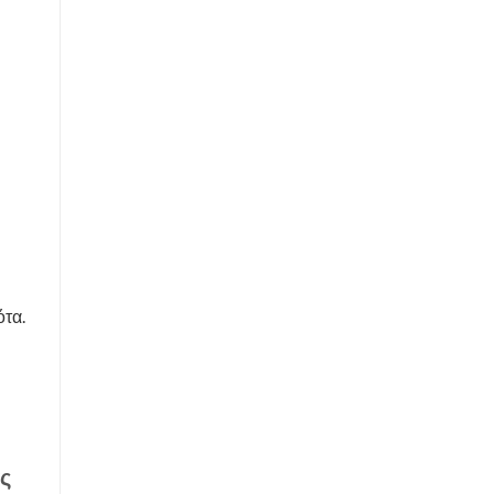
ότα.
ς