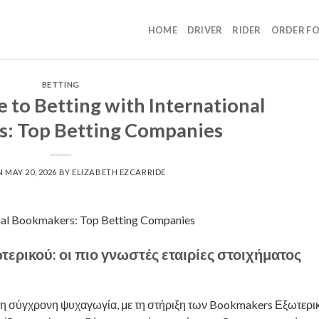
HOME
DRIVER
RIDER
ORDER F
BETTING
 to Betting with International
: Top Betting Companies
N
MAY 20, 2026
BY
ELIZABETH EZCARRIDE
ional Bookmakers: Top Betting Companies
ερικού: οι πιο γνωστές εταιρίες στοιχήματος
 στη σύγχρονη ψυχαγωγία, με τη στήριξη των Bookmakers Εξωτερι