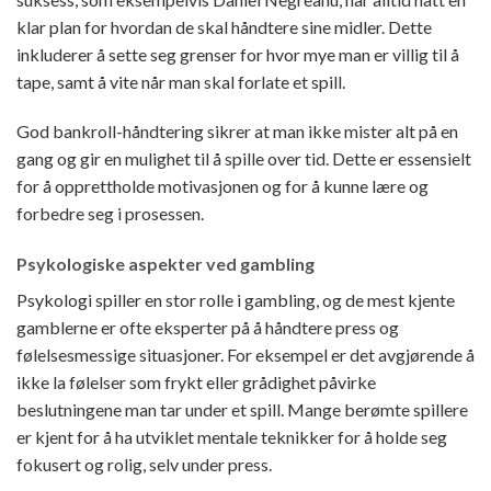
klar plan for hvordan de skal håndtere sine midler. Dette
inkluderer å sette seg grenser for hvor mye man er villig til å
tape, samt å vite når man skal forlate et spill.
God bankroll-håndtering sikrer at man ikke mister alt på en
gang og gir en mulighet til å spille over tid. Dette er essensielt
for å opprettholde motivasjonen og for å kunne lære og
forbedre seg i prosessen.
Psykologiske aspekter ved gambling
Psykologi spiller en stor rolle i gambling, og de mest kjente
gamblerne er ofte eksperter på å håndtere press og
følelsesmessige situasjoner. For eksempel er det avgjørende å
ikke la følelser som frykt eller grådighet påvirke
beslutningene man tar under et spill. Mange berømte spillere
er kjent for å ha utviklet mentale teknikker for å holde seg
fokusert og rolig, selv under press.