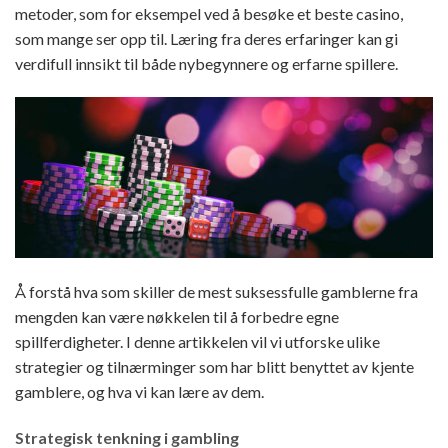
metoder, som for eksempel ved å besøke et
beste casino
,
som mange ser opp til. Læring fra deres erfaringer kan gi
verdifull innsikt til både nybegynnere og erfarne spillere.
Å forstå hva som skiller de mest suksessfulle gamblerne fra
mengden kan være nøkkelen til å forbedre egne
spillferdigheter. I denne artikkelen vil vi utforske ulike
strategier og tilnærminger som har blitt benyttet av kjente
gamblere, og hva vi kan lære av dem.
Strategisk tenkning i gambling