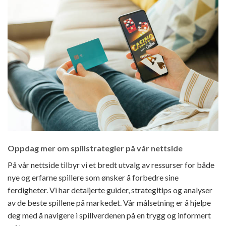
Oppdag mer om spillstrategier på vår nettside
På vår nettside tilbyr vi et bredt utvalg av ressurser for både
nye og erfarne spillere som ønsker å forbedre sine
ferdigheter. Vi har detaljerte guider, strategitips og analyser
av de beste spillene på markedet. Vår målsetning er å hjelpe
deg med å navigere i spillverdenen på en trygg og informert