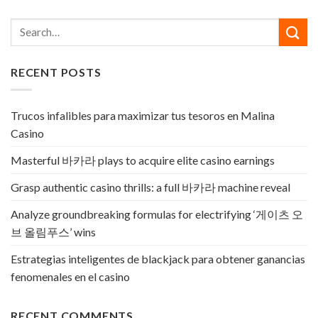
RECENT POSTS
Trucos infalibles para maximizar tus tesoros en Malina
Casino
Masterful 바카라 plays to acquire elite casino earnings
Grasp authentic casino thrills: a full 바카라 machine reveal
Analyze groundbreaking formulas for electrifying ‘게이츠 오
브 올림푸스’ wins
Estrategias inteligentes de blackjack para obtener ganancias
fenomenales en el casino
RECENT COMMENTS