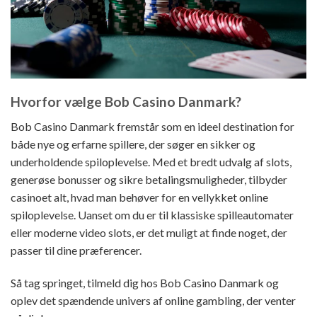
Hvorfor vælge Bob Casino Danmark?
Bob Casino Danmark fremstår som en ideel destination for
både nye og erfarne spillere, der søger en sikker og
underholdende spiloplevelse. Med et bredt udvalg af slots,
generøse bonusser og sikre betalingsmuligheder, tilbyder
casinoet alt, hvad man behøver for en vellykket online
spiloplevelse. Uanset om du er til klassiske spilleautomater
eller moderne video slots, er det muligt at finde noget, der
passer til dine præferencer.
Så tag springet, tilmeld dig hos Bob Casino Danmark og
oplev det spændende univers af online gambling, der venter