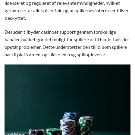
licenseret og reguleret af relevante myndigheder, hvilket
garanterer, at alle spil er fair, og at spillernes interesser bliver
beskyttet.
Desuden tilbyder casinoet support gennem forskellige
kanaler, hvilket gør det muligt for spillere at få hjælp, hvis der
opstår problemer. Dette understøtter den tillid, som spillere
har til platformen, og sikrer en tryg spilloplevelse.