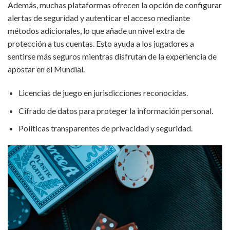
Además, muchas plataformas ofrecen la opción de configurar
alertas de seguridad y autenticar el acceso mediante
métodos adicionales, lo que añade un nivel extra de
protección a tus cuentas. Esto ayuda a los jugadores a
sentirse más seguros mientras disfrutan de la experiencia de
apostar en el Mundial.
Licencias de juego en jurisdicciones reconocidas.
Cifrado de datos para proteger la información personal.
Políticas transparentes de privacidad y seguridad.