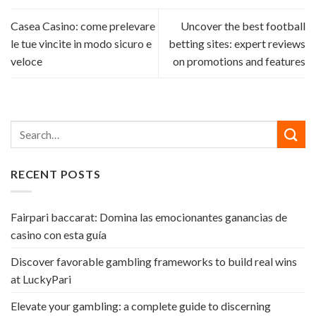
Casea Casino: come prelevare
Uncover the best football
le tue vincite in modo sicuro e
betting sites: expert reviews
veloce
on promotions and features
RECENT POSTS
Fairpari baccarat: Domina las emocionantes ganancias de
casino con esta guía
Discover favorable gambling frameworks to build real wins
at LuckyPari
Elevate your gambling: a complete guide to discerning