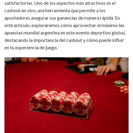
satisfactorias. Uno de los aspectos más atractivos es el
cashout en vivo, una herramienta que permite a los
apostadores asegurar sus ganancias de manera rápida. En
este artículo, exploraremos cómo aprovechar al máximo las
apuestas mundial argentina
en este evento deportivo global,
destacando la importancia del cashout y cómo puede influir
en tu experiencia de juego.