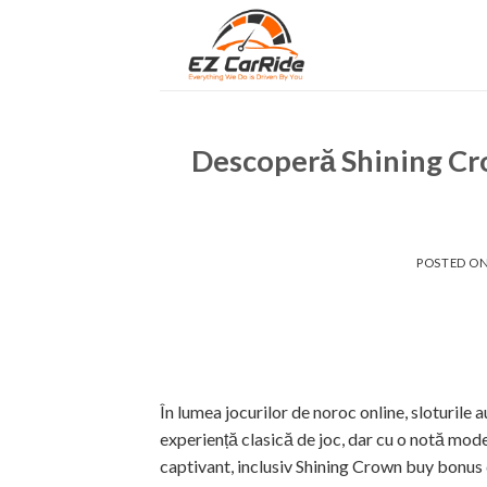
Skip
to
content
Descoperă Shining Crow
POSTED O
În lumea jocurilor de noroc online, sloturile 
experiență clasică de joc, dar cu o notă mode
captivant, inclusiv
Shining Crown buy bonus