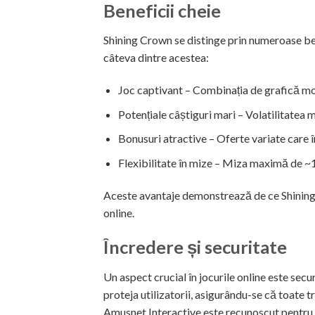
Beneficii cheie
Shining Crown se distinge prin numeroase benef
câteva dintre acestea:
Joc captivant – Combinația de grafică mo
Potențiale câștiguri mari – Volatilitatea 
Bonusuri atractive – Oferte variate care 
Flexibilitate în mize – Miza maximă de ~1
Aceste avantaje demonstrează de ce Shining 
online.
Încredere și securitate
Un aspect crucial în jocurile online este sec
proteja utilizatorii, asigurându-se că toate tr
Amusnet Interactive este recunoscut pentru s