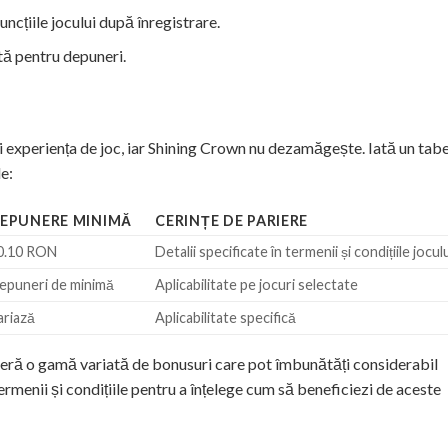
ncțiile jocului după înregistrare.
ată pentru depuneri.
i experiența de joc, iar Shining Crown nu dezamăgește. Iată un tabe
e:
EPUNERE MINIMĂ
CERINȚE DE PARIERE
0.10 RON
Detalii specificate în termenii și condițiile jocul
epuneri de minimă
Aplicabilitate pe jocuri selectate
ariază
Aplicabilitate specifică
eră o gamă variată de bonusuri care pot îmbunătăți considerabil
ermenii și condițiile pentru a înțelege cum să beneficiezi de aceste