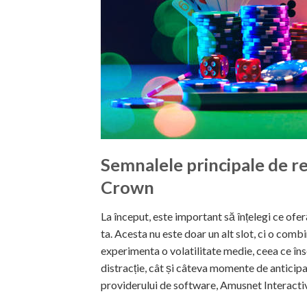
Semnalele principale de rev
Crown
La început, este important să înțelegi ce of
ta. Acesta nu este doar un alt slot, ci o comb
experimenta o volatilitate medie, ceea ce în
distracție, cât și câteva momente de anticipa
providerului de software, Amusnet Interactiv