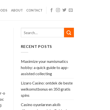
OODS
ABOUT
CONTACT
RECENT POSTS
Maximize your numismatics
hobby: a quick guide to app-
assisted collecting
Lizaro Casino: ontdek de beste
welkomstbonus en 350 gratis
tr-o
spins
joc
Casino oyunlarının akıllı
i