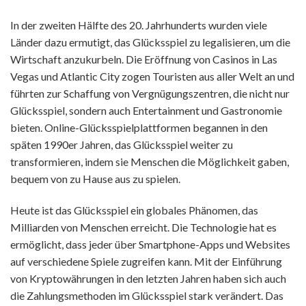
In der zweiten Hälfte des 20. Jahrhunderts wurden viele
Länder dazu ermutigt, das Glücksspiel zu legalisieren, um die
Wirtschaft anzukurbeln. Die Eröffnung von Casinos in Las
Vegas und Atlantic City zogen Touristen aus aller Welt an und
führten zur Schaffung von Vergnügungszentren, die nicht nur
Glücksspiel, sondern auch Entertainment und Gastronomie
bieten. Online-Glücksspielplattformen begannen in den
späten 1990er Jahren, das Glücksspiel weiter zu
transformieren, indem sie Menschen die Möglichkeit gaben,
bequem von zu Hause aus zu spielen.
Heute ist das Glücksspiel ein globales Phänomen, das
Milliarden von Menschen erreicht. Die Technologie hat es
ermöglicht, dass jeder über Smartphone-Apps und Websites
auf verschiedene Spiele zugreifen kann. Mit der Einführung
von Kryptowährungen in den letzten Jahren haben sich auch
die Zahlungsmethoden im Glücksspiel stark verändert. Das