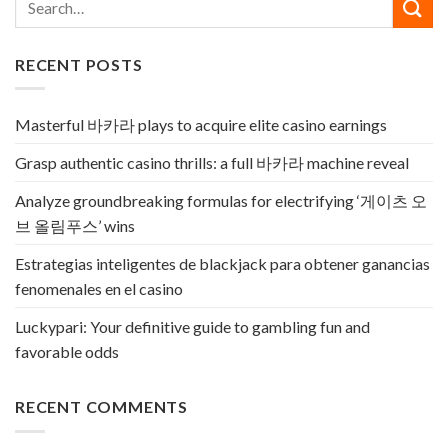
RECENT POSTS
Masterful 바카라 plays to acquire elite casino earnings
Grasp authentic casino thrills: a full 바카라 machine reveal
Analyze groundbreaking formulas for electrifying ‘게이츠 오
브 올림푸스’ wins
Estrategias inteligentes de blackjack para obtener ganancias
fenomenales en el casino
Luckypari: Your definitive guide to gambling fun and
favorable odds
RECENT COMMENTS