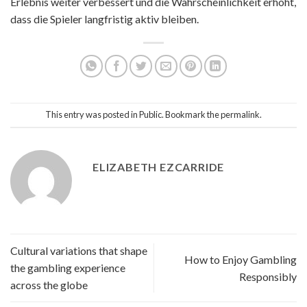
Erlebnis weiter verbessert und die Wahrscheinlichkeit erhöht,
dass die Spieler langfristig aktiv bleiben.
This entry was posted in
Public
. Bookmark the
permalink
.
ELIZABETH EZCARRIDE
Cultural variations that shape
How to Enjoy Gambling
the gambling experience
Responsibly
across the globe