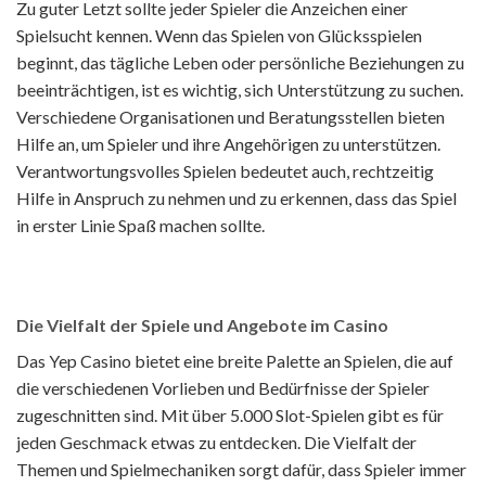
Zu guter Letzt sollte jeder Spieler die Anzeichen einer
Spielsucht kennen. Wenn das Spielen von Glücksspielen
beginnt, das tägliche Leben oder persönliche Beziehungen zu
beeinträchtigen, ist es wichtig, sich Unterstützung zu suchen.
Verschiedene Organisationen und Beratungsstellen bieten
Hilfe an, um Spieler und ihre Angehörigen zu unterstützen.
Verantwortungsvolles Spielen bedeutet auch, rechtzeitig
Hilfe in Anspruch zu nehmen und zu erkennen, dass das Spiel
in erster Linie Spaß machen sollte.
Die Vielfalt der Spiele und Angebote im Casino
Das Yep Casino bietet eine breite Palette an Spielen, die auf
die verschiedenen Vorlieben und Bedürfnisse der Spieler
zugeschnitten sind. Mit über 5.000 Slot-Spielen gibt es für
jeden Geschmack etwas zu entdecken. Die Vielfalt der
Themen und Spielmechaniken sorgt dafür, dass Spieler immer