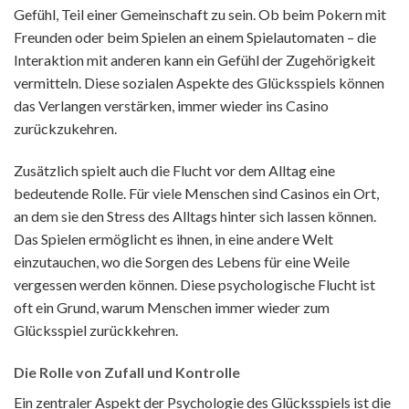
Gefühl, Teil einer Gemeinschaft zu sein. Ob beim Pokern mit
Freunden oder beim Spielen an einem Spielautomaten – die
Interaktion mit anderen kann ein Gefühl der Zugehörigkeit
vermitteln. Diese sozialen Aspekte des Glücksspiels können
das Verlangen verstärken, immer wieder ins Casino
zurückzukehren.
Zusätzlich spielt auch die Flucht vor dem Alltag eine
bedeutende Rolle. Für viele Menschen sind Casinos ein Ort,
an dem sie den Stress des Alltags hinter sich lassen können.
Das Spielen ermöglicht es ihnen, in eine andere Welt
einzutauchen, wo die Sorgen des Lebens für eine Weile
vergessen werden können. Diese psychologische Flucht ist
oft ein Grund, warum Menschen immer wieder zum
Glücksspiel zurückkehren.
Die Rolle von Zufall und Kontrolle
Ein zentraler Aspekt der Psychologie des Glücksspiels ist die