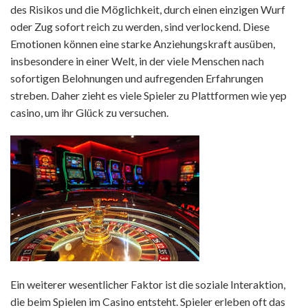
des Risikos und die Möglichkeit, durch einen einzigen Wurf
oder Zug sofort reich zu werden, sind verlockend. Diese
Emotionen können eine starke Anziehungskraft ausüben,
insbesondere in einer Welt, in der viele Menschen nach
sofortigen Belohnungen und aufregenden Erfahrungen
streben. Daher zieht es viele Spieler zu Plattformen wie
yep
casino
, um ihr Glück zu versuchen.
Ein weiterer wesentlicher Faktor ist die soziale Interaktion,
die beim Spielen im Casino entsteht. Spieler erleben oft das