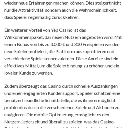
wieder neue Erfahrungen machen können. Dies steigert nicht
nur die Attraktivität, sondern auch die Wahrscheinlichkeit,
dass Spieler regelmäßig zurückkehren.
Ein weiterer Vorteil von Yep Casino ist das
Willkommenspaket, das neuen Nutzern angeboten wird. Mit
einem Bonus von bis zu 3.000 € und 300 Freispielen werden
neue Spieler motiviert, die Plattform auszuprobieren und
verschiedene Spiele kennenzulernen. Diese Anreize sind ein
effektives Mittel, um die Spielerbindung zu erhöhen und ein
loyaler Kunde zu werden.
Zudem überzeugt das Casino durch schnelle Auszahlungen
und einen engagierten Kundensupport. Spieler schätzen eine
benutzerfreundliche Schnittstelle, die es ihnen ermöglicht,
problemlos durch die verschiedenen Spiele und Aktionen zu
navigieren. Die mobile Optimierung ermöglicht es den
Nutzern, jederzeit und überall zu spielen, was das Casino-