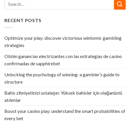
RECENT POSTS
Optimize your play: discover victorious wintomic gambling
strategies
Obtén ganancias electrizantes con las estrategias de casino
confirmadas de sapphirebet
Unlocking the psychology of winning: a gambler’s guide to
structure
Bahis zihniyetinizi ustalaşın: Yüksek bahisler için olağanüstü
atılımlar
Boost your casino play: understand the smart probabilities of
every bet