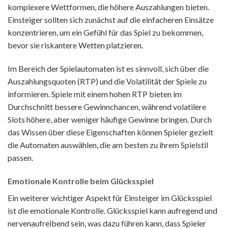
komplexere Wettformen, die höhere Auszahlungen bieten.
Einsteiger sollten sich zunächst auf die einfacheren Einsätze
konzentrieren, um ein Gefühl für das Spiel zu bekommen,
bevor sie riskantere Wetten platzieren.
Im Bereich der Spielautomaten ist es sinnvoll, sich über die
Auszahlungsquoten (RTP) und die Volatilität der Spiele zu
informieren. Spiele mit einem hohen RTP bieten im
Durchschnitt bessere Gewinnchancen, während volatilere
Slots höhere, aber weniger häufige Gewinne bringen. Durch
das Wissen über diese Eigenschaften können Spieler gezielt
die Automaten auswählen, die am besten zu ihrem Spielstil
passen.
Emotionale Kontrolle beim Glücksspiel
Ein weiterer wichtiger Aspekt für Einsteiger im Glücksspiel
ist die emotionale Kontrolle. Glücksspiel kann aufregend und
nervenaufreibend sein, was dazu führen kann, dass Spieler