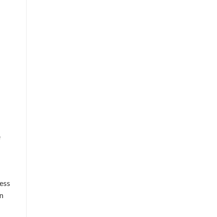
e
ness
in