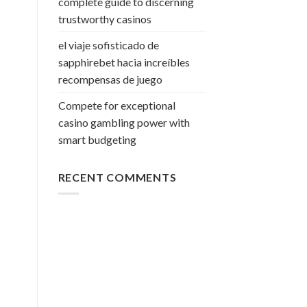
complete guide to discerning
trustworthy casinos
el viaje sofisticado de
sapphirebet hacia increíbles
recompensas de juego
Compete for exceptional
casino gambling power with
smart budgeting
RECENT COMMENTS