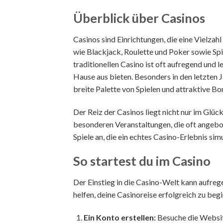
Überblick über Casinos
Casinos sind Einrichtungen, die eine Vielza
wie Blackjack, Roulette und Poker sowie S
traditionellen Casino ist oft aufregend und
Hause aus bieten. Besonders in den letzten 
breite Palette von Spielen und attraktive Bo
Der Reiz der Casinos liegt nicht nur im Glück
besonderen Veranstaltungen, die oft angebo
Spiele an, die ein echtes Casino-Erlebnis sim
So startest du im Casino
Der Einstieg in die Casino-Welt kann aufregen
helfen, deine Casinoreise erfolgreich zu beg
Ein Konto erstellen:
Besuche die Website