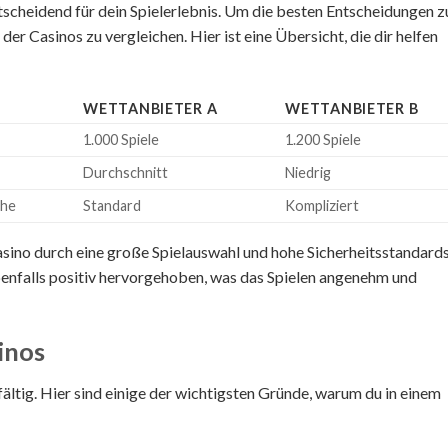
tscheidend für dein Spielerlebnis. Um die besten Entscheidungen z
 der Casinos zu vergleichen. Hier ist eine Übersicht, die dir helfen
WETTANBIETER A
WETTANBIETER B
1.000 Spiele
1.200 Spiele
Durchschnitt
Niedrig
che
Standard
Kompliziert
asino durch eine große Spielauswahl und hohe Sicherheitsstandard
enfalls positiv hervorgehoben, was das Spielen angenehm und
inos
lfältig. Hier sind einige der wichtigsten Gründe, warum du in einem