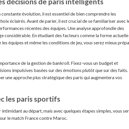
s décisions de paris intelligents
 constante évolution, il est essentiel de bien comprendre les
ix éclairés. Avant de parier, il est crucial de se familiariser avec l
s performances récentes des équipes. Une analyse approfondie des
age considérable. En étudiant des facteurs comme la forme actuelle
re les équipes et même les conditions de jeu, vous serez mieux prép
’importance de la gestion de bankroll. Fixez-vous un budget et
isions impulsives basées sur des émotions plutôt que sur des faits.
per une approche plus stratégique des paris qui augmentera vos
es paris sportifs
er intimidant au départ, mais avec quelques étapes simples, vous se
pour le match France contre Maroc.