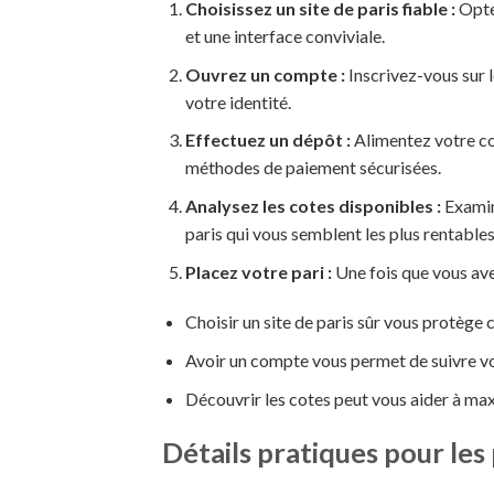
Choisissez un site de paris fiable :
Optez
et une interface conviviale.
Ouvrez un compte :
Inscrivez-vous sur l
votre identité.
Effectuez un dépôt :
Alimentez votre com
méthodes de paiement sécurisées.
Analysez les cotes disponibles :
Examin
paris qui vous semblent les plus rentables
Placez votre pari :
Une fois que vous ave
Choisir un site de paris sûr vous protège 
Avoir un compte vous permet de suivre vos
Découvrir les cotes peut vous aider à max
Détails pratiques pour les