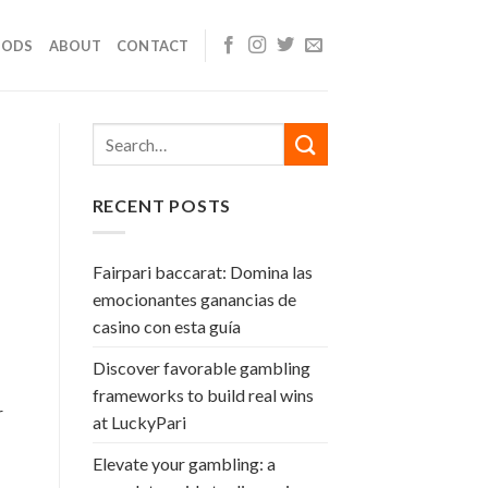
OODS
ABOUT
CONTACT
RECENT POSTS
Fairpari baccarat: Domina las
emocionantes ganancias de
casino con esta guía
Discover favorable gambling
frameworks to build real wins
r
at LuckyPari
Elevate your gambling: a