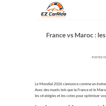
Skip
to
content
France vs Maroc : les
POSTED 
Le Mondial 2026 s’annonce comme un événemen
Avec des muets tels que la France et le Maroc
les stratégies et les cotes pour optimiser vo