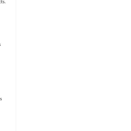
ts.
s
ns