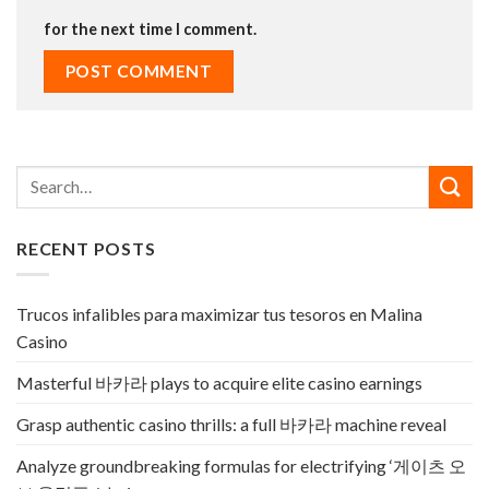
for the next time I comment.
RECENT POSTS
Trucos infalibles para maximizar tus tesoros en Malina
Casino
Masterful 바카라 plays to acquire elite casino earnings
Grasp authentic casino thrills: a full 바카라 machine reveal
Analyze groundbreaking formulas for electrifying ‘게이츠 오