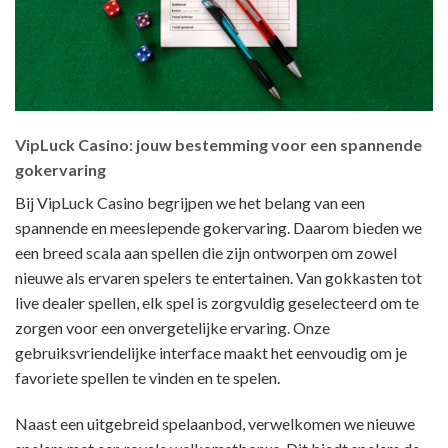
VipLuck Casino: jouw bestemming voor een spannende
gokervaring
Bij VipLuck Casino begrijpen we het belang van een
spannende en meeslepende gokervaring. Daarom bieden we
een breed scala aan spellen die zijn ontworpen om zowel
nieuwe als ervaren spelers te entertainen. Van gokkasten tot
live dealer spellen, elk spel is zorgvuldig geselecteerd om te
zorgen voor een onvergetelijke ervaring. Onze
gebruiksvriendelijke interface maakt het eenvoudig om je
favoriete spellen te vinden en te spelen.
Naast een uitgebreid spelaanbod, verwelkomen we nieuwe