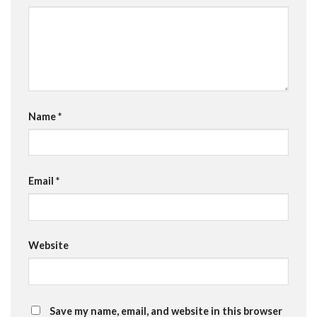
Name
*
Email
*
Website
Save my name, email, and website in this browser