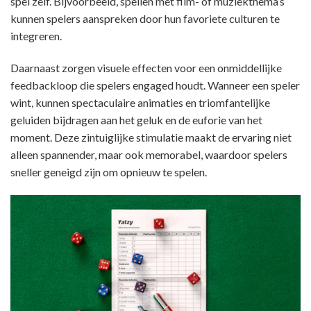
spel zelf. Bijvoorbeeld, spellen met film- of muziekthema’s
kunnen spelers aanspreken door hun favoriete culturen te
integreren.
Daarnaast zorgen visuele effecten voor een onmiddellijke
feedbackloop die spelers engaged houdt. Wanneer een speler
wint, kunnen spectaculaire animaties en triomfantelijke
geluiden bijdragen aan het geluk en de euforie van het
moment. Deze zintuiglijke stimulatie maakt de ervaring niet
alleen spannender, maar ook memorabel, waardoor spelers
sneller geneigd zijn om opnieuw te spelen.