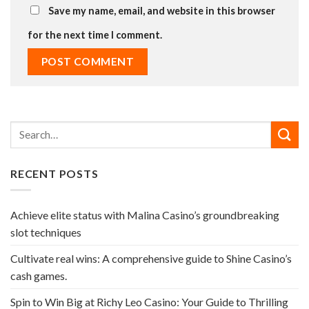
Save my name, email, and website in this browser
for the next time I comment.
RECENT POSTS
Achieve elite status with Malina Casino’s groundbreaking
slot techniques
Cultivate real wins: A comprehensive guide to Shine Casino’s
cash games.
Spin to Win Big at Richy Leo Casino: Your Guide to Thrilling