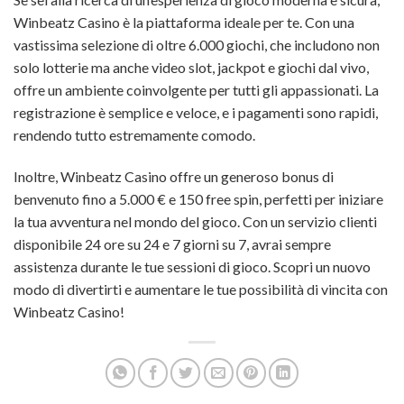
Winbeatz Casino è la piattaforma ideale per te. Con una
vastissima selezione di oltre 6.000 giochi, che includono non
solo lotterie ma anche video slot, jackpot e giochi dal vivo,
offre un ambiente coinvolgente per tutti gli appassionati. La
registrazione è semplice e veloce, e i pagamenti sono rapidi,
rendendo tutto estremamente comodo.
Inoltre, Winbeatz Casino offre un generoso bonus di
benvenuto fino a 5.000 € e 150 free spin, perfetti per iniziare
la tua avventura nel mondo del gioco. Con un servizio clienti
disponibile 24 ore su 24 e 7 giorni su 7, avrai sempre
assistenza durante le tue sessioni di gioco. Scopri un nuovo
modo di divertirti e aumentare le tue possibilità di vincita con
Winbeatz Casino!