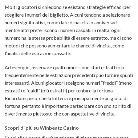
Molti giocatori si chiedono se esistano strategie efficaci per
scegliere i numeri del biglietto. Alcuni tendono a selezionare
numeri significativi, come date di nascita o anniversari,
mentre altri preferiscono i numeri casuali. In realtà, ogni
numero ha la stessa probabilità di essere estratto, ma ci sono
metodi che possono aumentare le chance di vincita, come
l’analisi delle estrazioni passate.
Ad esempio, osservare quali numeri sono stati estratti più
frequentemente nelle estrazioni precedenti può fornire spunti
interessanti. Alcuni giocatori scelgono numeri “freddi” (meno
estratti) o “caldi” (più estratti) per tentare la fortuna.
Ricordate, però, che la lotteria è principalmente un gioco di
fortuna, pertanto è importante partecipare con uno spirito di
divertimento piuttosto che con aspettative di vincita.
Scopri di più su Winbeatz Casino
Se sei alla ricerca di un’esperienza di gioco moderna e sicura,