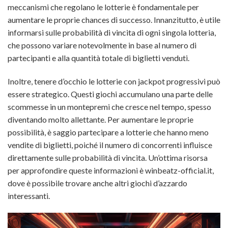
meccanismi che regolano le lotterie è fondamentale per
aumentare le proprie chances di successo. Innanzitutto, è utile
informarsi sulle probabilità di vincita di ogni singola lotteria,
che possono variare notevolmente in base al numero di
partecipanti e alla quantità totale di biglietti venduti.
Inoltre, tenere d’occhio le lotterie con jackpot progressivi può
essere strategico. Questi giochi accumulano una parte delle
scommesse in un montepremi che cresce nel tempo, spesso
diventando molto allettante. Per aumentare le proprie
possibilità, è saggio partecipare a lotterie che hanno meno
vendite di biglietti, poiché il numero di concorrenti influisce
direttamente sulle probabilità di vincita. Un’ottima risorsa
per approfondire queste informazioni è
winbeatz-official.it
,
dove è possibile trovare anche altri giochi d’azzardo
interessanti.