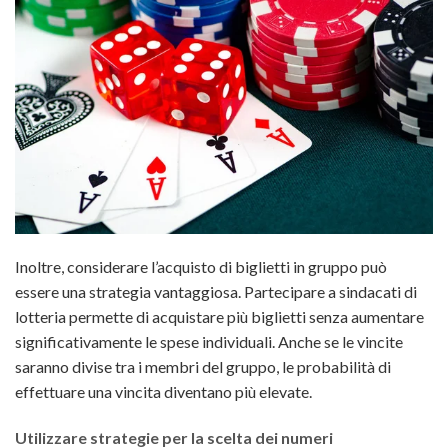
Inoltre, considerare l’acquisto di biglietti in gruppo può
essere una strategia vantaggiosa. Partecipare a sindacati di
lotteria permette di acquistare più biglietti senza aumentare
significativamente le spese individuali. Anche se le vincite
saranno divise tra i membri del gruppo, le probabilità di
effettuare una vincita diventano più elevate.
Utilizzare strategie per la scelta dei numeri