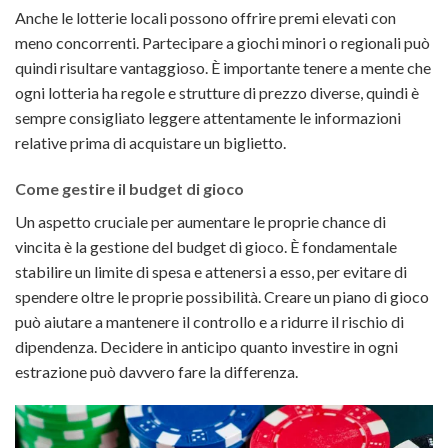
Anche le lotterie locali possono offrire premi elevati con
meno concorrenti. Partecipare a giochi minori o regionali può
quindi risultare vantaggioso. È importante tenere a mente che
ogni lotteria ha regole e strutture di prezzo diverse, quindi è
sempre consigliato leggere attentamente le informazioni
relative prima di acquistare un biglietto.
Come gestire il budget di gioco
Un aspetto cruciale per aumentare le proprie chance di
vincita è la gestione del budget di gioco. È fondamentale
stabilire un limite di spesa e attenersi a esso, per evitare di
spendere oltre le proprie possibilità. Creare un piano di gioco
può aiutare a mantenere il controllo e a ridurre il rischio di
dipendenza. Decidere in anticipo quanto investire in ogni
estrazione può davvero fare la differenza.