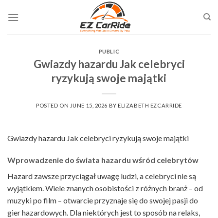
Skip
to
content
PUBLIC
Gwiazdy hazardu Jak celebryci
ryzykują swoje majątki
POSTED ON
JUNE 15, 2026
BY
ELIZABETH EZCARRIDE
Gwiazdy hazardu Jak celebryci ryzykują swoje majątki
Wprowadzenie do świata hazardu wśród celebrytów
Hazard zawsze przyciągał uwagę ludzi, a celebryci nie są
wyjątkiem. Wiele znanych osobistości z różnych branż – od
muzyki po film – otwarcie przyznaje się do swojej pasji do
gier hazardowych. Dla niektórych jest to sposób na relaks,