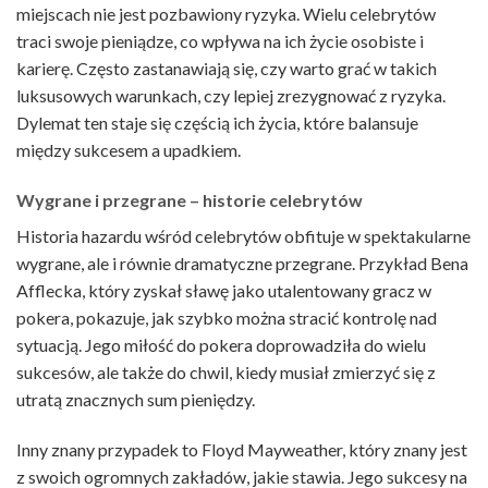
miejscach nie jest pozbawiony ryzyka. Wielu celebrytów
traci swoje pieniądze, co wpływa na ich życie osobiste i
karierę. Często zastanawiają się, czy warto grać w takich
luksusowych warunkach, czy lepiej zrezygnować z ryzyka.
Dylemat ten staje się częścią ich życia, które balansuje
między sukcesem a upadkiem.
Wygrane i przegrane – historie celebrytów
Historia hazardu wśród celebrytów obfituje w spektakularne
wygrane, ale i równie dramatyczne przegrane. Przykład Bena
Afflecka, który zyskał sławę jako utalentowany gracz w
pokera, pokazuje, jak szybko można stracić kontrolę nad
sytuacją. Jego miłość do pokera doprowadziła do wielu
sukcesów, ale także do chwil, kiedy musiał zmierzyć się z
utratą znacznych sum pieniędzy.
Inny znany przypadek to Floyd Mayweather, który znany jest
z swoich ogromnych zakładów, jakie stawia. Jego sukcesy na