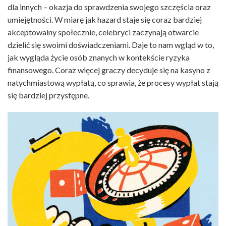
dla innych – okazja do sprawdzenia swojego szczęścia oraz
umiejętności. W miarę jak hazard staje się coraz bardziej
akceptowalny społecznie, celebryci zaczynają otwarcie
dzielić się swoimi doświadczeniami. Daje to nam wgląd w to,
jak wygląda życie osób znanych w kontekście ryzyka
finansowego. Coraz więcej graczy decyduje się na
kasyno z
natychmiastową wypłatą
, co sprawia, że procesy wypłat stają
się bardziej przystępne.