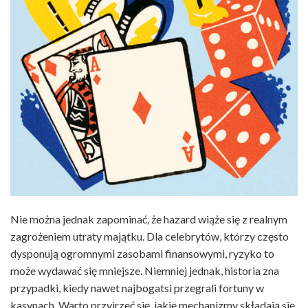
Nie można jednak zapominać, że hazard wiąże się z realnym
zagrożeniem utraty majątku. Dla celebrytów, którzy często
dysponują ogromnymi zasobami finansowymi, ryzyko to
może wydawać się mniejsze. Niemniej jednak, historia zna
przypadki, kiedy nawet najbogatsi przegrali fortuny w
kasynach. Warto przyjrzeć się, jakie mechanizmy składają się