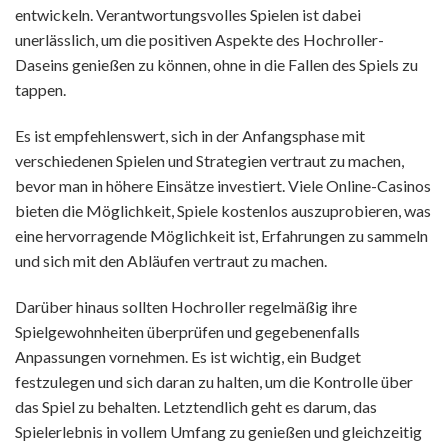
entwickeln. Verantwortungsvolles Spielen ist dabei
unerlässlich, um die positiven Aspekte des Hochroller-
Daseins genießen zu können, ohne in die Fallen des Spiels zu
tappen.
Es ist empfehlenswert, sich in der Anfangsphase mit
verschiedenen Spielen und Strategien vertraut zu machen,
bevor man in höhere Einsätze investiert. Viele Online-Casinos
bieten die Möglichkeit, Spiele kostenlos auszuprobieren, was
eine hervorragende Möglichkeit ist, Erfahrungen zu sammeln
und sich mit den Abläufen vertraut zu machen.
Darüber hinaus sollten Hochroller regelmäßig ihre
Spielgewohnheiten überprüfen und gegebenenfalls
Anpassungen vornehmen. Es ist wichtig, ein Budget
festzulegen und sich daran zu halten, um die Kontrolle über
das Spiel zu behalten. Letztendlich geht es darum, das
Spielerlebnis in vollem Umfang zu genießen und gleichzeitig