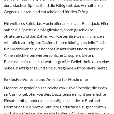
durchdachter Spielstil und die Fähigkeit, das Verhalten der
Gegner zu lesen, sind entscheidend für den Erfolg.
Ein weiteres Spiel, das Hochroller anzieht, ist Blackjack. Hier
haben die Spieler die Möglichkeit, durch geschickte
Strategien und das Zählen von Karten ihre Gewinnchancen
erheblich zu steigern. Casinos bieten häufig spezielle Tische
für Hochroller an, die höhere Einsatzlimits und zusätzliche
Annehmlichkeiten wie persönliche Croupiers bieten.
Baccarat erfreut sich ebenfalls großer Beliebtheit, da es eine
hohe Einsatzgrenze und eine aufregende Atmosphäre bietet.
Exklusive Vorteile und Anreize für Hochroller
Hochroller genießen zahlreiche exklusive Vorteile, die ihnen
im Casino geboten werden. Dazu gehören nicht nur erhöhte
Einsatzlimits, sondern auch maßgeschneiderte Boni und
Promotions, die speziell auf ihre Bedürfnisse zugeschnitten
sind. Viele Casinos bieten Hochrollern Willkommensboni, die