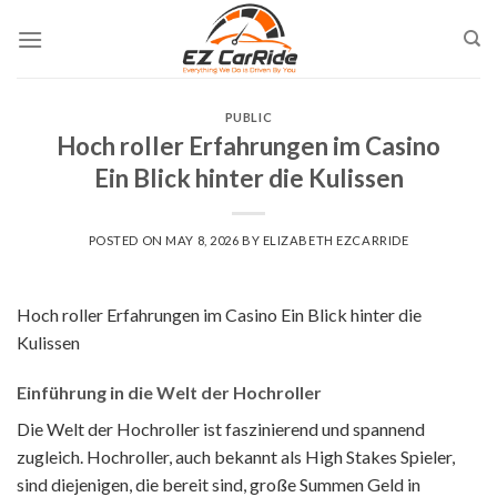
Skip
to
content
PUBLIC
Hoch roller Erfahrungen im Casino
Ein Blick hinter die Kulissen
POSTED ON
MAY 8, 2026
BY
ELIZABETH EZCARRIDE
Hoch roller Erfahrungen im Casino Ein Blick hinter die
Kulissen
Einführung in die Welt der Hochroller
Die Welt der Hochroller ist faszinierend und spannend
zugleich. Hochroller, auch bekannt als High Stakes Spieler,
sind diejenigen, die bereit sind, große Summen Geld in