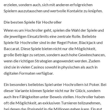
erzielen, sondern auch, sich mit anderen erfolgreichen
Spielern auszutauschen und wertvolle Kontakte zu knüpfen.
Die besten Spiele für Hochroller
Wenn es um Hochroller geht, spielen die Wahl der Spiele und
die jeweiligen Einsatzlimits eine zentrale Rolle. Beliebte
Spiele für Hochroller sind in der Regel Poker, Blackjack und
Baccarat. Diese Spiele bieten nicht nur die Möglichkeit,
große Beträge zu setzen, sondern auch hohe Gewinnchancen,
wenn die richtigen Strategien angewendet werden. Zudem
sind sie in vielen Casinos sowohl in physischen als auch in
digitalen Formaten verfügbar.
Ein besonders beliebtes Spiel unter Hochrollern ist Poker. Bei
dieser Variante können Spieler nicht nur ihr Glück, sondern
auch ihre Fähigkeiten unter Beweis stellen. Hochroller haben
oft die Möglichkeit, an exklusiven Turnieren teilzunehmen,
bei denen das Preisgeld in die Millionen gehen kann. Ein gut