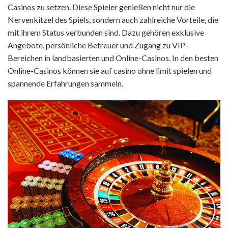
Casinos zu setzen. Diese Spieler genießen nicht nur die
Nervenkitzel des Spiels, sondern auch zahlreiche Vorteile, die
mit ihrem Status verbunden sind. Dazu gehören exklusive
Angebote, persönliche Betreuer und Zugang zu VIP-
Bereichen in landbasierten und Online-Casinos. In den besten
Online-Casinos können sie auf
casino ohne limit
spielen und
spannende Erfahrungen sammeln.