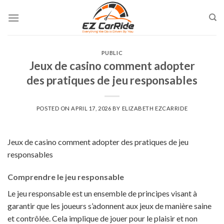
Skip
to
content
PUBLIC
Jeux de casino comment adopter
des pratiques de jeu responsables
POSTED ON
APRIL 17, 2026
BY
ELIZABETH EZCARRIDE
Jeux de casino comment adopter des pratiques de jeu
responsables
Comprendre le jeu responsable
Le jeu responsable est un ensemble de principes visant à
garantir que les joueurs s’adonnent aux jeux de manière saine
et contrôlée. Cela implique de jouer pour le plaisir et non