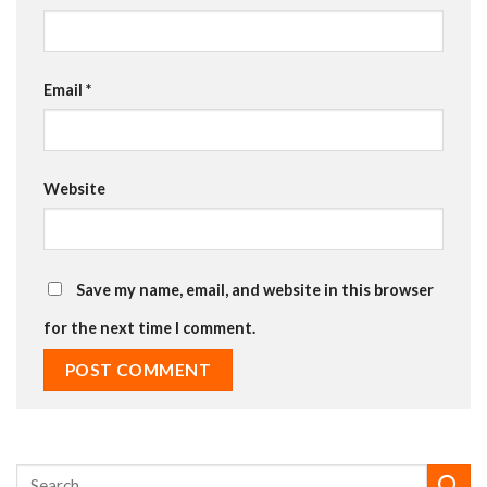
Email
*
Website
Save my name, email, and website in this browser
for the next time I comment.