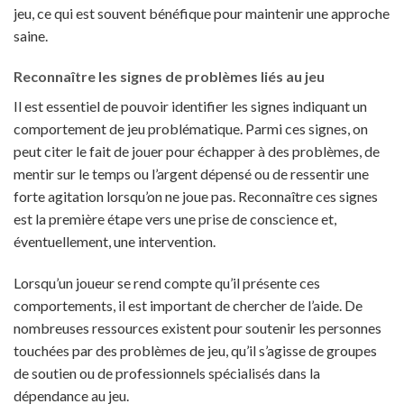
jeu, ce qui est souvent bénéfique pour maintenir une approche
saine.
Reconnaître les signes de problèmes liés au jeu
Il est essentiel de pouvoir identifier les signes indiquant un
comportement de jeu problématique. Parmi ces signes, on
peut citer le fait de jouer pour échapper à des problèmes, de
mentir sur le temps ou l’argent dépensé ou de ressentir une
forte agitation lorsqu’on ne joue pas. Reconnaître ces signes
est la première étape vers une prise de conscience et,
éventuellement, une intervention.
Lorsqu’un joueur se rend compte qu’il présente ces
comportements, il est important de chercher de l’aide. De
nombreuses ressources existent pour soutenir les personnes
touchées par des problèmes de jeu, qu’il s’agisse de groupes
de soutien ou de professionnels spécialisés dans la
dépendance au jeu.