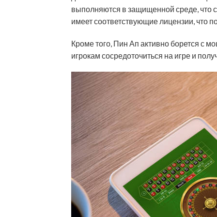
выполняются в защищенной среде, что 
имеет соответствующие лицензии, что по
Кроме того, Пин Ап активно борется с м
игрокам сосредоточиться на игре и полу