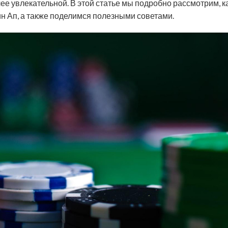
ее увлекательной. В этой статье мы подробно рассмотрим, к
н Ап, а также поделимся полезными советами.