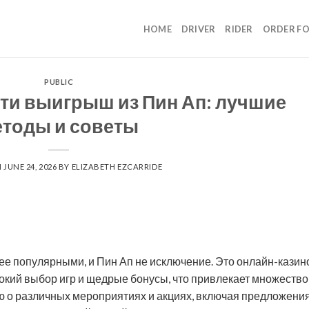
HOME
DRIVER
RIDER
ORDER F
PUBLIC
ти выигрыш из Пин Ап: лучшие
етоды и советы
N
JUNE 24, 2026
BY
ELIZABETH EZCARRIDE
ее популярными, и Пин Ап не исключение. Это онлайн-казин
рокий выбор игр и щедрые бонусы, что привлекает множество
ю о различных мероприятиях и акциях, включая предложения