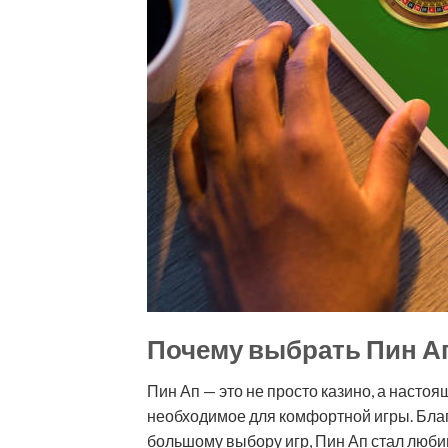
Почему выбрать Пин А
Пин Ап — это не просто казино, а насто
необходимое для комфортной игры. Бла
большому выбору игр, Пин Ап стал люби