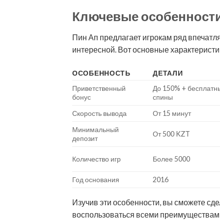
Ключевые особенности
Пин Ап предлагает игрокам ряд впечатл
интересной. Вот основные характеристи
ОСОБЕННОСТЬ
ДЕТАЛИ
Приветственный
До 150% + бесплатн
бонус
спины
Скорость вывода
От 15 минут
Минимальный
От 500 KZT
депозит
Количество игр
Более 5000
Год основания
2016
Изучив эти особенности, вы сможете сде
воспользоваться всеми преимуществами,