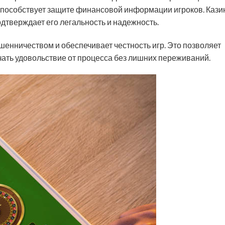
способствует защите финансовой информации игроков. Кази
дтверждает его легальность и надежность.
ошенничеством и обеспечивает честность игр. Это позволяет
чать удовольствие от процесса без лишних переживаний.