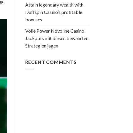
ак
Attain legendary wealth with
Duffspin Casino’s profitable
bonuses
Volle Power Novoline Casino
Jackpots mit diesen bewährten
Strategien jagen
RECENT COMMENTS