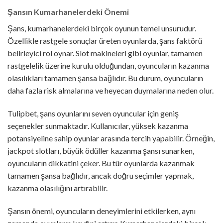
Şansın Kumarhanelerdeki Önemi
Şans, kumarhanelerdeki birçok oyunun temel unsurudur.
Özellikle rastgele sonuçlar üreten oyunlarda, şans faktörü
belirleyici rol oynar. Slot makineleri gibi oyunlar, tamamen
rastgelelik üzerine kurulu olduğundan, oyuncuların kazanma
olasılıkları tamamen şansa bağlıdır. Bu durum, oyuncuların
daha fazla risk almalarına ve heyecan duymalarına neden olur.
Tulipbet, şans oyunlarını seven oyuncular için geniş
seçenekler sunmaktadır. Kullanıcılar, yüksek kazanma
potansiyeline sahip oyunlar arasında tercih yapabilir. Örneğin,
jackpot slotları, büyük ödüller kazanma şansı sunarken,
oyuncuların dikkatini çeker. Bu tür oyunlarda kazanmak
tamamen şansa bağlıdır, ancak doğru seçimler yapmak,
kazanma olasılığını artırabilir.
Şansın önemi, oyuncuların deneyimlerini etkilerken, aynı