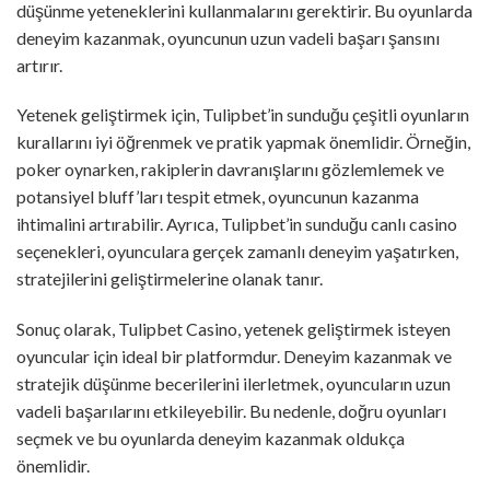
düşünme yeteneklerini kullanmalarını gerektirir. Bu oyunlarda
deneyim kazanmak, oyuncunun uzun vadeli başarı şansını
artırır.
Yetenek geliştirmek için, Tulipbet’in sunduğu çeşitli oyunların
kurallarını iyi öğrenmek ve pratik yapmak önemlidir. Örneğin,
poker oynarken, rakiplerin davranışlarını gözlemlemek ve
potansiyel bluff’ları tespit etmek, oyuncunun kazanma
ihtimalini artırabilir. Ayrıca, Tulipbet’in sunduğu canlı casino
seçenekleri, oyunculara gerçek zamanlı deneyim yaşatırken,
stratejilerini geliştirmelerine olanak tanır.
Sonuç olarak, Tulipbet Casino, yetenek geliştirmek isteyen
oyuncular için ideal bir platformdur. Deneyim kazanmak ve
stratejik düşünme becerilerini ilerletmek, oyuncuların uzun
vadeli başarılarını etkileyebilir. Bu nedenle, doğru oyunları
seçmek ve bu oyunlarda deneyim kazanmak oldukça
önemlidir.