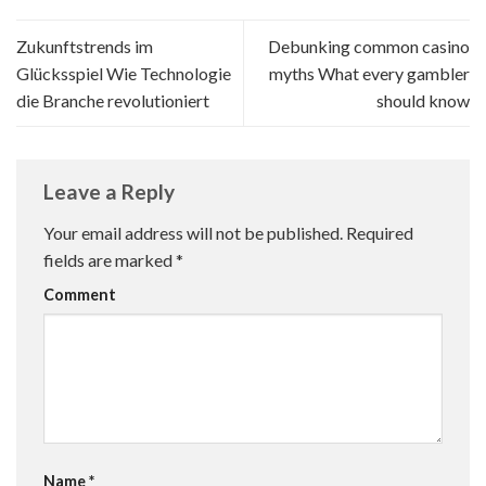
Zukunftstrends im
Debunking common casino
Glücksspiel Wie Technologie
myths What every gambler
die Branche revolutioniert
should know
Leave a Reply
Your email address will not be published.
Required
fields are marked
*
Comment
Name
*