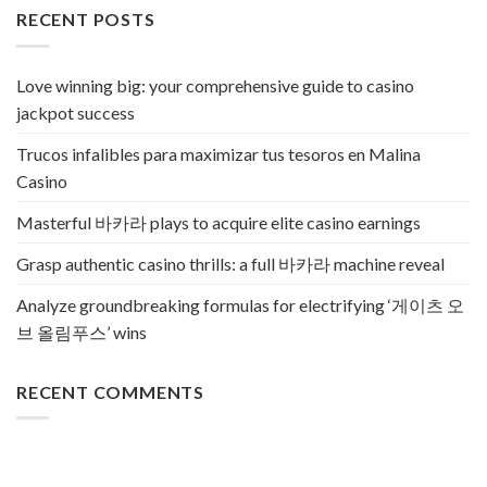
RECENT POSTS
Love winning big: your comprehensive guide to casino
jackpot success
Trucos infalibles para maximizar tus tesoros en Malina
Casino
Masterful 바카라 plays to acquire elite casino earnings
Grasp authentic casino thrills: a full 바카라 machine reveal
Analyze groundbreaking formulas for electrifying ‘게이츠 오
브 올림푸스’ wins
RECENT COMMENTS