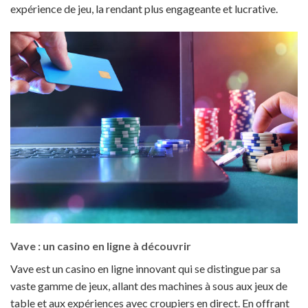
expérience de jeu, la rendant plus engageante et lucrative.
Vave : un casino en ligne à découvrir
Vave est un casino en ligne innovant qui se distingue par sa
vaste gamme de jeux, allant des machines à sous aux jeux de
table et aux expériences avec croupiers en direct. En offrant