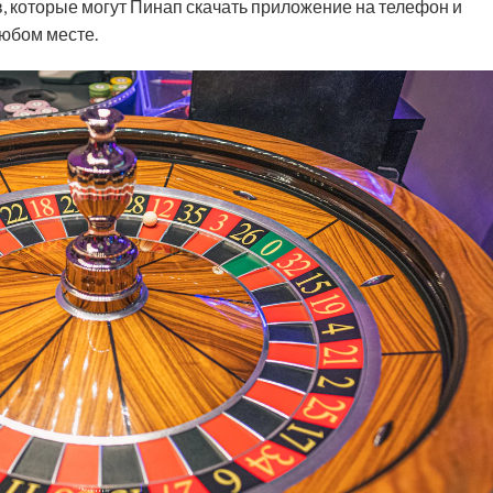
, которые могут
Пинап скачать приложение на телефон
и
любом месте.