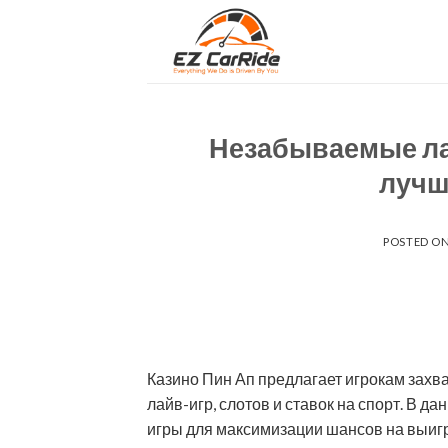
Skip
to
content
Незабываемые лай
лучш
POSTED O
Казино Пин Ап предлагает игрокам захв
лайв-игр, слотов и ставок на спорт. В д
игры для максимизации шансов на выигры