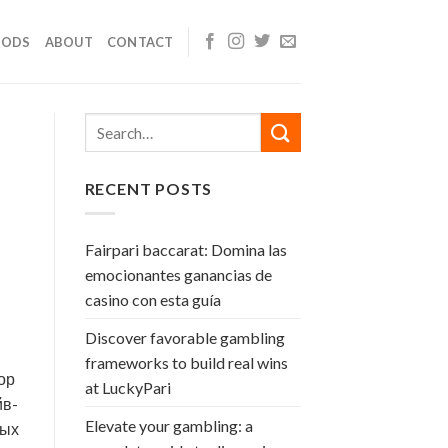
OODS
ABOUT
CONTACT
RECENT POSTS
Fairpari baccarat: Domina las
emocionantes ganancias de
casino con esta guía
Discover favorable gambling
frameworks to build real wins
ор
at LuckyPari
йв-
Elevate your gambling: a
мых