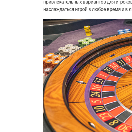
привлекательных вариантов для игроков
наслаждаться игрой в любое время и в 