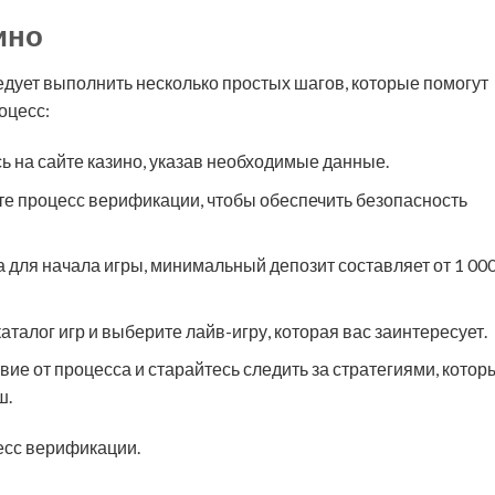
ино
ледует выполнить несколько простых шагов, которые помогут
оцесс:
 на сайте казино, указав необходимые данные.
е процесс верификации, чтобы обеспечить безопасность
 для начала игры, минимальный депозит составляет от 1 000
талог игр и выберите лайв-игру, которая вас заинтересует.
ие от процесса и старайтесь следить за стратегиями, котор
ш.
есс верификации.