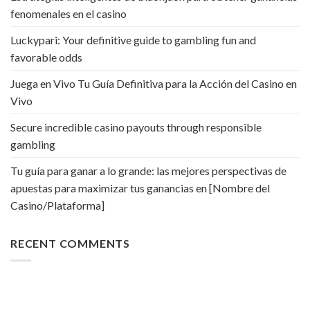
fenomenales en el casino
Luckypari: Your definitive guide to gambling fun and
favorable odds
Juega en Vivo Tu Guía Definitiva para la Acción del Casino en
Vivo
Secure incredible casino payouts through responsible
gambling
Tu guía para ganar a lo grande: las mejores perspectivas de
apuestas para maximizar tus ganancias en [Nombre del
Casino/Plataforma]
RECENT COMMENTS