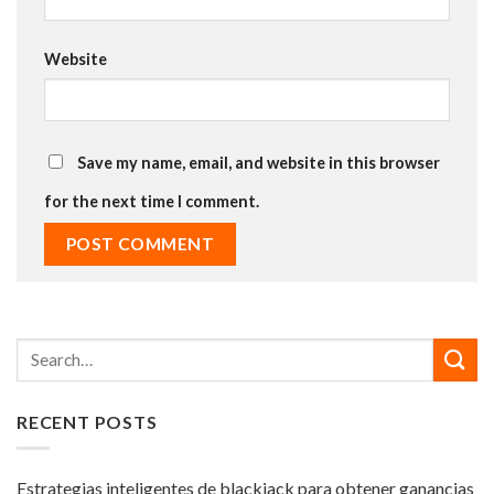
Website
Save my name, email, and website in this browser
for the next time I comment.
RECENT POSTS
Estrategias inteligentes de blackjack para obtener ganancias