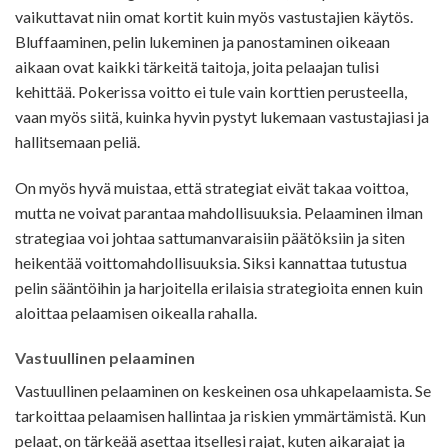
vaikuttavat niin omat kortit kuin myös vastustajien käytös.
Bluffaaminen, pelin lukeminen ja panostaminen oikeaan
aikaan ovat kaikki tärkeitä taitoja, joita pelaajan tulisi
kehittää. Pokerissa voitto ei tule vain korttien perusteella,
vaan myös siitä, kuinka hyvin pystyt lukemaan vastustajiasi ja
hallitsemaan peliä.
On myös hyvä muistaa, että strategiat eivät takaa voittoa,
mutta ne voivat parantaa mahdollisuuksia. Pelaaminen ilman
strategiaa voi johtaa sattumanvaraisiin päätöksiin ja siten
heikentää voittomahdollisuuksia. Siksi kannattaa tutustua
pelin sääntöihin ja harjoitella erilaisia strategioita ennen kuin
aloittaa pelaamisen oikealla rahalla.
Vastuullinen pelaaminen
Vastuullinen pelaaminen on keskeinen osa uhkapelaamista. Se
tarkoittaa pelaamisen hallintaa ja riskien ymmärtämistä. Kun
pelaat, on tärkeää asettaa itsellesi rajat, kuten aikarajat ja