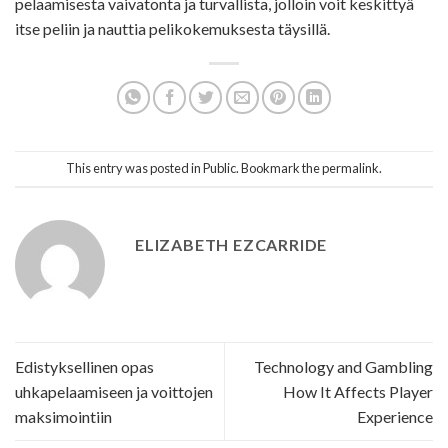
pelaamisesta vaivatonta ja turvallista, jolloin voit keskittyä
itse peliin ja nauttia pelikokemuksesta täysillä.
This entry was posted in
Public
. Bookmark the
permalink
.
ELIZABETH EZCARRIDE
Edistyksellinen opas
Technology and Gambling
uhkapelaamiseen ja voittojen
How It Affects Player
maksimointiin
Experience