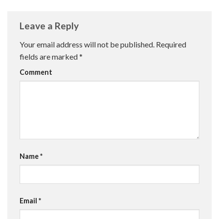
Leave a Reply
Your email address will not be published.
Required
fields are marked
*
Comment
Name
*
Email
*