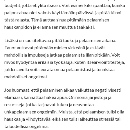
budjetit, jotta et ylitä itseäsi. Voit esimerkiksi päättää, kuinka
paljon rahaa olet valmis käyttämään päivässä, ja pitää kiinni
tästä rajasta. Tämä auttaa sinua pitämään pelaamisen
hauskanpidon ja ei anna sen muuttua taakaksi.
Lisäksi on suositeltavaa pitää taukoja pelaamisen aikana.
Tauot auttavat pitämään mielen virkeänä ja estävät
mahdollisia impulsseja jatkaa pelaamista liian pitkään. Voit
myös hyödyntää erilaisia työkaluja, kuten itsearviointitestejä,
joiden avulla voit seurata omaa pelaamistasi ja tunnistaa
mahdolliset ongelmat.
Jos huomaat, että pelaaminen alkaa vaikuttaa negatiivisesti
elämääsi, kannattaa hakea apua. On monia järjestöjä ja
resursseja, jotka tarjoavat tukea ja neuvontaa
uhkapelaamisen ongelmiin. Muista, että pelaamisen tulisi olla
hauskaa ja viihdyttävää, eikä sen tulisi aiheuttaa stressiä tai
taloudellisia ongelmia.