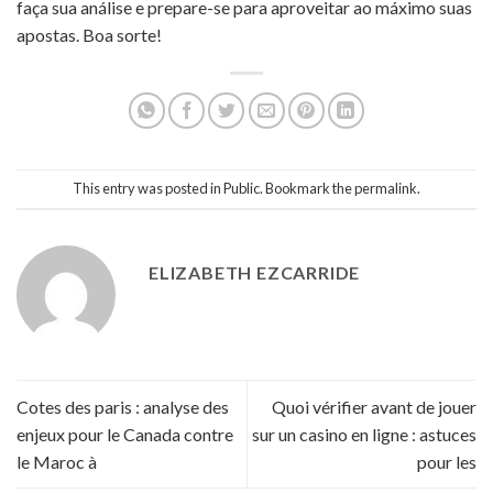
faça sua análise e prepare-se para aproveitar ao máximo suas
apostas. Boa sorte!
This entry was posted in
Public
. Bookmark the
permalink
.
ELIZABETH EZCARRIDE
Cotes des paris : analyse des
Quoi vérifier avant de jouer
enjeux pour le Canada contre
sur un casino en ligne : astuces
le Maroc à
pour les