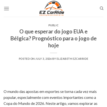
Skip
to
content
PUBLIC
O que esperar do jogo EUA e
Bélgica? Prognóstico para o jogo de
hoje
POSTED ON
JULY 3, 2026
BY
ELIZABETH EZCARRIDE
O mundo das apostas em esportes se torna cada vez mais
popular, especialmente com eventos importantes como a
Copa do Mundo de 2026. Neste artigo, vamos explorar as