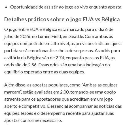
Oportunidade de assistir ao jogo ao vivo enquanto aposta.
Detalhes práticos sobre o jogo EUA vs Bélgica
O jogo entre EUA e Bélgica está marcado para o dia 6 de
julho de 2026, no Lumen Field, em Seattle. Com ambas as
equipes competindo em alto nível, as previsões indicam que a
partida será emocionante e cheia de surpresas. As odds para
a vitória da Bélgica são de 2.74, enquanto para os EUA, as
odds são de 2.56. Essas odds são uma boa indicação do
equilíbrio esperado entre as duas equipes.
Além disso, as apostas populares, como “Ambas as equipes
marcam”, estão avaliadas em 2.00, tornando-se uma opção
atraente para os apostadores que acreditam em um jogo
aberto e competitivo. É essencial acompanhar as notícias das
equipes, lesões e o desempenho recente para ajustar suas
apostas conforme necessário.