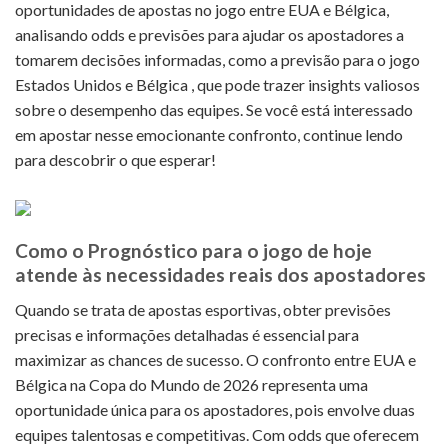
oportunidades de apostas no jogo entre EUA e Bélgica,
analisando odds e previsões para ajudar os apostadores a
tomarem decisões informadas, como a
previsão para o jogo
Estados Unidos e Bélgica
, que pode trazer insights valiosos
sobre o desempenho das equipes. Se você está interessado
em apostar nesse emocionante confronto, continue lendo
para descobrir o que esperar!
Como o Prognóstico para o jogo de hoje
atende às necessidades reais dos apostadores
Quando se trata de apostas esportivas, obter previsões
precisas e informações detalhadas é essencial para
maximizar as chances de sucesso. O confronto entre EUA e
Bélgica na Copa do Mundo de 2026 representa uma
oportunidade única para os apostadores, pois envolve duas
equipes talentosas e competitivas. Com odds que oferecem