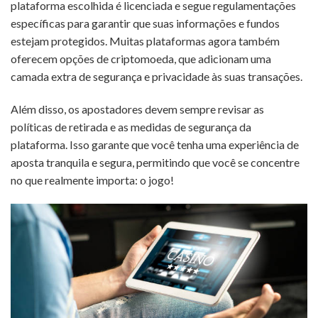
plataforma escolhida é licenciada e segue regulamentações
específicas para garantir que suas informações e fundos
estejam protegidos. Muitas plataformas agora também
oferecem opções de criptomoeda, que adicionam uma
camada extra de segurança e privacidade às suas transações.
Além disso, os apostadores devem sempre revisar as
políticas de retirada e as medidas de segurança da
plataforma. Isso garante que você tenha uma experiência de
aposta tranquila e segura, permitindo que você se concentre
no que realmente importa: o jogo!