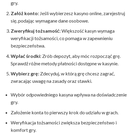
gry.
Załóż konto:
Jeśli wybierzesz kasyno online, zarejestruj
się, podając wymagane dane osobowe.
Zweryfikuj tożsamość:
Większość kasyn wymaga
weryfikacji tożsamości, co pomaga w zapewnieniu
bezpieczeństwa.
Wpłać środki:
Zrób depozyt, aby móc rozpocząć grę.
Sprawdź różne metody płatności dostępne w kasynie.
Wybierz grę:
Zdecyduj, w którą grę chcesz zagrać,
zwracając uwagę na zasady oraz stawki.
Wybór odpowiedniego kasyna wpływa na doświadczenie
gry.
Założenie konta to pierwszy krok do udziału w grach.
Weryfikacja tożsamości zwiększa bezpieczeństwo i
komfort gry.