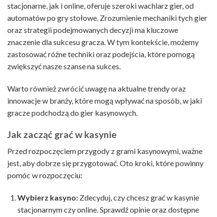
stacjonarne, jak i online, oferuje szeroki wachlarz gier, od
automatów po gry stołowe. Zrozumienie mechaniki tych gier
oraz strategii podejmowanych decyzji ma kluczowe
znaczenie dla sukcesu gracza. W tym kontekście, możemy
zastosować różne techniki oraz podejścia, które pomogą
zwiększyć nasze szanse na sukces.
Warto również zwrócić uwagę na aktualne trendy oraz
innowacje w branży, które mogą wpływać na sposób, w jaki
gracze podchodzą do gier kasynowych.
Jak zacząć grać w kasynie
Przed rozpoczęciem przygody z grami kasynowymi, ważne
jest, aby dobrze się przygotować. Oto kroki, które powinny
pomóc w rozpoczęciu:
Wybierz kasyno:
Zdecyduj, czy chcesz grać w kasynie
stacjonarnym czy online. Sprawdź opinie oraz dostępne