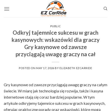
Skip
to
content
PUBLIC
Odkryj tajemnice sukcesu w grach
kasynowych: wskazówki dla graczy
Gry kasynowe od zawsze
przyciągają uwagę graczy na cał
POSTED ON
MAY 17, 2026
BY
ELIZABETH EZCARRIDE
Gry kasynowe od zawsze przyciągają uwagę graczy na całym
świecie. W miarę jak technologia się rozwija, także i kasyna
internetowe stają się coraz bardziej popularne. W tym
artykule odkryjemy tajemnice sukcesu w grach kasynowych,
oferując praktyczne porady oraz wskazówki, które mogą