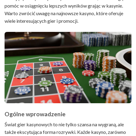
pomóc w osiągnięciu lepszych wyników grając w kasynie.
Warto zwrócić uwagę na
najnowsze kasyno
, które oferuje
wiele interesujących gier i promocji.
Ogólne wprowadzenie
Świat gier kasynowych to nie tylko szansa na wygraną, ale
także ekscytująca forma rozrywki. Każde kasyno, zarówno