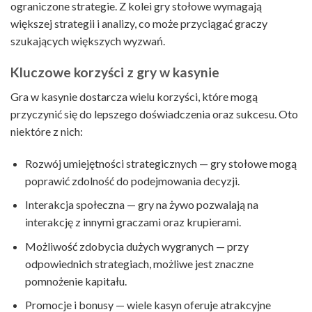
ograniczone strategie. Z kolei gry stołowe wymagają
większej strategii i analizy, co może przyciągać graczy
szukających większych wyzwań.
Kluczowe korzyści z gry w kasynie
Gra w kasynie dostarcza wielu korzyści, które mogą
przyczynić się do lepszego doświadczenia oraz sukcesu. Oto
niektóre z nich:
Rozwój umiejętności strategicznych — gry stołowe mogą
poprawić zdolność do podejmowania decyzji.
Interakcja społeczna — gry na żywo pozwalają na
interakcję z innymi graczami oraz krupierami.
Możliwość zdobycia dużych wygranych — przy
odpowiednich strategiach, możliwe jest znaczne
pomnożenie kapitału.
Promocje i bonusy — wiele kasyn oferuje atrakcyjne