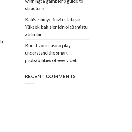
winning: a gambler’s guide to
structure
Bahis zihniyetinizi ustalaşın:
Yüksek bahisler için olağanüstü
atılımlar
la
Boost your casino play:
understand the smart
probabilities of every bet
RECENT COMMENTS