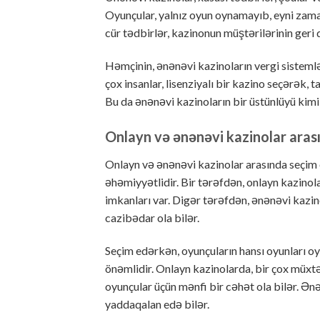
Oyunçular, yalnız oyun oynamayıb, eyni zama
cür tədbirlər, kazinonun müştərilərinin geri
Həmçinin, ənənəvi kazinoların vergi sistemlər
çox insanlar, lisenziyalı bir kazino seçərək, 
Bu da ənənəvi kazinoların bir üstünlüyü kimi 
Onlayn və ənənəvi kazinolar aras
Onlayn və ənənəvi kazinolar arasında seçim 
əhəmiyyətlidir. Bir tərəfdən, onlayn kazino
imkanları var. Digər tərəfdən, ənənəvi kazino
cazibədar ola bilər.
Seçim edərkən, oyunçuların hansı oyunları oy
önəmlidir. Onlayn kazinolarda, bir çox müxtəli
oyunçular üçün mənfi bir cəhət ola bilər. Ən
yaddaqalan edə bilər.