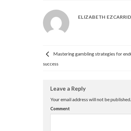
ELIZABETH EZCARRI
Mastering gambling strategies for end
success
Leave a Reply
Your email address will not be published.
Comment