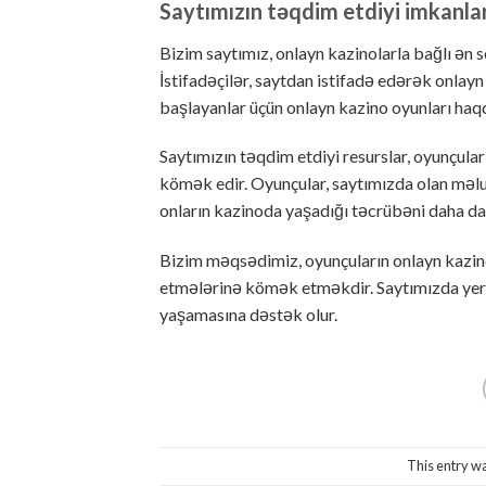
Saytımızın təqdim etdiyi imkanla
Bizim saytımız, onlayn kazinolarla bağlı ən s
İstifadəçilər, saytdan istifadə edərək onlay
başlayanlar üçün onlayn kazino oyunları haq
Saytımızın təqdim etdiyi resurslar, oyunçula
kömək edir. Oyunçular, saytımızda olan məlu
onların kazinoda yaşadığı təcrübəni daha da a
Bizim məqsədimiz, oyunçuların onlayn kazin
etmələrinə kömək etməkdir. Saytımızda yerlə
yaşamasına dəstək olur.
This entry w