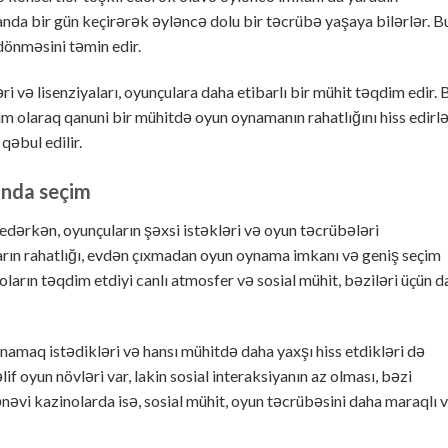
nda bir gün keçirərək əyləncə dolu bir təcrübə yaşaya bilərlər. B
 dönməsini təmin edir.
i və lisenziyaları, oyunçulara daha etibarlı bir mühit təqdim edir. B
tam olaraq qanuni bir mühitdə oyun oynamanın rahatlığını hiss edirlə
qəbul edilir.
ında seçim
edərkən, oyunçuların şəxsi istəkləri və oyun təcrübələri
ların rahatlığı, evdən çıxmadan oyun oynama imkanı və geniş seçim
ların təqdim etdiyi canlı atmosfer və sosial mühit, bəziləri üçün d
namaq istədikləri və hansı mühitdə daha yaxşı hiss etdikləri də
f oyun növləri var, lakin sosial interaksiyanın az olması, bəzi
ənəvi kazinolarda isə, sosial mühit, oyun təcrübəsini daha maraqlı 