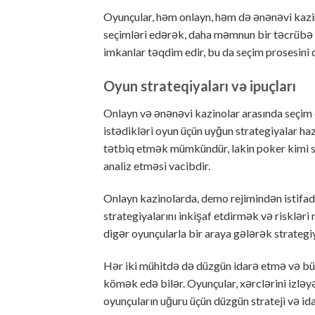
Oyunçular, həm onlayn, həm də ənənəvi kazin
seçimləri edərək, daha məmnun bir təcrübə əl
imkanlar təqdim edir, bu da seçim prosesini 
Oyun strateqiyaları və ipuçları
Onlayn və ənənəvi kazinolar arasında seçim e
istədikləri oyun üçün uyğun strategiyalar haz
tətbiq etmək mümkündür, lakin poker kimi st
analiz etməsi vacibdir.
Onlayn kazinolarda, demo rejimindən istifa
strategiyalarını inkişaf etdirmək və risklə
digər oyunçularla bir araya gələrək strateg
Hər iki mühitdə də düzgün idarə etmə və bü
kömək edə bilər. Oyunçular, xərclərini izləyə
oyunçuların uğuru üçün düzgün strateji və id