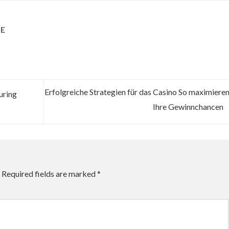
DE
Erfolgreiche Strategien für das Casino So maximieren
uring
Ihre Gewinnchancen
Required fields are marked
*