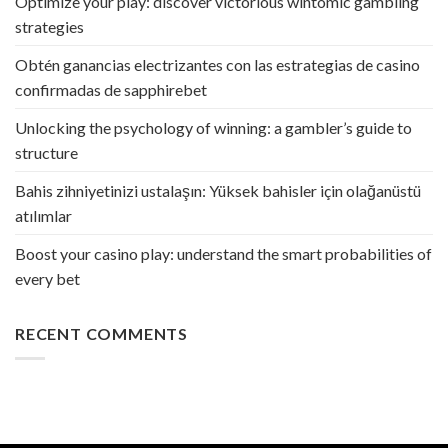
Optimize your play: discover victorious wintomic gambling
strategies
Obtén ganancias electrizantes con las estrategias de casino
confirmadas de sapphirebet
Unlocking the psychology of winning: a gambler’s guide to
structure
Bahis zihniyetinizi ustalaşın: Yüksek bahisler için olağanüstü
atılımlar
Boost your casino play: understand the smart probabilities of
every bet
RECENT COMMENTS