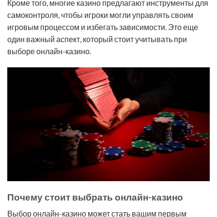
Кроме того, многие казино предлагают инструменты для
самоконтроля, чтобы игроки могли управлять своим
игровым процессом и избегать зависимости. Это еще
один важный аспект, который стоит учитывать при
выборе онлайн-казино.
Почему стоит выбрать онлайн-казино
Выбор онлайн-казино может стать вашим первым