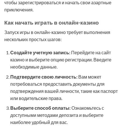
чтобы зарегистрироваться и начать свои азартные
приключения.
Как начать играть в онлайн-казино
Запуск игры в онлайн-казино требует выполнения
нескольких простых шагов:
Создайте учетную запись:
Перейдите на сайт
казино и выберите опцию регистрации. Введите
необходимые данные.
Подтвердите свою личность:
Вам может
потребоваться предоставить документы для
подтверждения вашей личности, такие как паспорт
или водительские права.
Выберите способ оплаты:
Ознакомьтесь с
доступными методами депозита и выберите
наиболее удобный для вас.