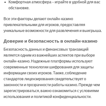
Комфортная атмосфера – играйте в удобной для вас
обстановке.
Все эти факторы делают онлайн-казино
привлекательными для игроков, предоставляя
уникальные возможности для развлечения и выигрыша.
Доверие и безопасность в онлайн-казино
Безопасность данных и финансовых транзакций
является одним из важнейших аспектов при выборе
онлайн-казино. Надежные платформы используют
современные технологии шифрования для защиты
информации своих игроков. Также, соблюдение
стандартов лицензирования свидетельствует о
законности и прозрачности работы казино. Прежде чем
зарегистрироваться, важно ознакомиться с условиями
использования и политикой конфиденциальности.