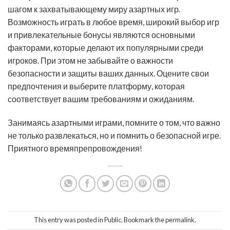
шагом к захватывающему миру азартных игр.
Возможность играть в любое время, широкий выбор игр
и привлекательные бонусы являются основными
факторами, которые делают их популярными среди
игроков. При этом не забывайте о важности
безопасности и защиты ваших данных. Оцените свои
предпочтения и выберите платформу, которая
соответствует вашим требованиям и ожиданиям.
Занимаясь азартными играми, помните о том, что важно
не только развлекаться, но и помнить о безопасной игре.
Приятного времяпрепровождения!
This entry was posted in
Public
. Bookmark the
permalink
.