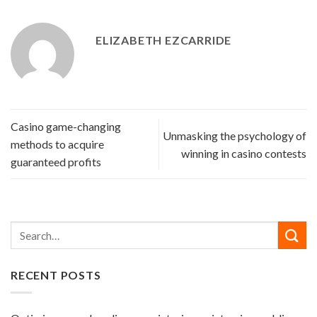
ELIZABETH EZCARRIDE
Casino game-changing
Unmasking the psychology of
methods to acquire
winning in casino contests
guaranteed profits
RECENT POSTS