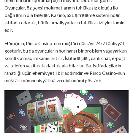
məlumatlarını qorumaq üçün müvafiq tədbirlər görür.
Oyunçular, öz şəxsi məlumatlarının təhlükəsiz olduğu ilə
bağlı əmin ola bilərlər. Kazino, SSL şifrələmə sistemindən
istifadə edərək, bütün əməliyyatların təhlükəsizliyini təmin
edir.
Həmçinin, Pinco Casino-nun müştəri dəstəyi 24/7 fəaliyyət
göstərir, bu da oyunçuların hər hansı bir problem yaşayarkən
kömək almaq imkanını artırır. İstifadəçilər, canlı chat, e-poçt
və telefon vasitəsilə dəstək ala bilərlər. Bu, istifadəçilərin
rahatlığı üçün əhəmiyyətli bir addımdır və Pinco Casino-nun
müştəri məmnuniyyətinə verdiyi önəmi göstərir.