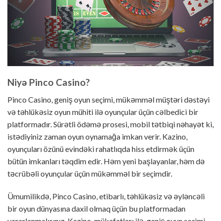
Niyə Pinco Casino?
Pinco Casino, geniş oyun seçimi, mükəmməl müştəri dəstəyi
və təhlükəsiz oyun mühiti ilə oyunçular üçün cəlbedici bir
platformadır. Sürətli ödəmə prosesi, mobil tətbiqi nəhayət ki,
istədiyiniz zaman oyun oynamağa imkan verir. Kazino,
oyunçuları özünü evindəki rahatlıqda hiss etdirmək üçün
bütün imkanları təqdim edir. Həm yeni başlayanlar, həm də
təcrübəli oyunçular üçün mükəmməl bir seçimdir.
Ümumilikdə, Pinco Casino, etibarlı, təhlükəsiz və əyləncəli
bir oyun dünyasına daxil olmaq üçün bu platformadan
yararlanmalısınız. Kazino, mükafatları ilə, geniş oyun seçimi