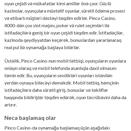
oyun çeşidi və mükafatlar kimi amillər önə çıxır. Güclü
kazinolar, oyunçulara müxtəlif oyunlar, sürətli ödəmə prosesi
və etibarlı müştəri dəstəyi təqdim edirlər. Pinco Casino,
4000-dən çox slot maşını, poker və rulet seçimləri ilə
istifadəçilərə geniş bir oyun çeşidi təqdim edir. İstifadəçilər,
kazinoda qeydiyyatdan keçərək, bonuslardan yararlanaraq
real pul ilə oynamağa başlaya bilərlər.
Üstəlik, Pinco Casino-nun mobil tətbiqi, oyunçuların oyunlara
onlayn olaraq və mobil telefonda asanlıqla daxil olmasını
təmin edir. Bu, oyunçuların sevdikləri oyunları istənilən
yerdən oynaya biləcəyi deməkdir. Mobil tətbiq, həmçinin
istifadəçilərə daha sürətli giriş, bonuslar və təkliflər
haqqında bildirişlər təqdim edərək, oyun təcrübəsini daha da
artırır.
Necə başlamaq olar
Pinco Casino-da oynamağa başlamaq üçün aşağıdakı