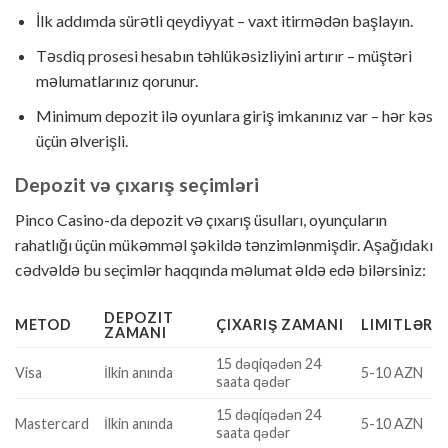
İlk addımda sürətli qeydiyyat – vaxt itirmədən başlayın.
Təsdiq prosesi hesabın təhlükəsizliyini artırır – müştəri
məlumatlarınız qorunur.
Minimum depozit ilə oyunlara giriş imkanınız var – hər kəs
üçün əlverişli.
Depozit və çıxarış seçimləri
Pinco Casino-da depozit və çıxarış üsulları, oyunçuların
rahatlığı üçün mükəmməl şəkildə tənzimlənmişdir. Aşağıdakı
cədvəldə bu seçimlər haqqında məlumat əldə edə bilərsiniz:
DEPOZIT
METOD
ÇIXARIŞ ZAMANI
LIMITLƏR
ZAMANI
15 dəqiqədən 24
Visa
İlkin anında
5-10 AZN
saata qədər
15 dəqiqədən 24
Mastercard
İlkin anında
5-10 AZN
saata qədər