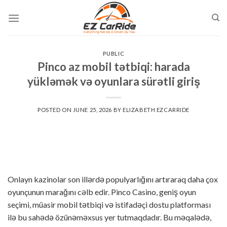
Skip
to
content
PUBLIC
Pinco az mobil tətbiqi: harada
yükləmək və oyunlara sürətli giriş
POSTED ON
JUNE 25, 2026
BY
ELIZABETH EZCARRIDE
Onlayn kazinolar son illərdə populyarlığını artıraraq daha çox
oyunçunun marağını cəlb edir. Pinco Casino, geniş oyun
seçimi, müasir mobil tətbiqi və istifadəçi dostu platforması
ilə bu sahədə özünəməxsus yer tutmaqdadır. Bu məqalədə,