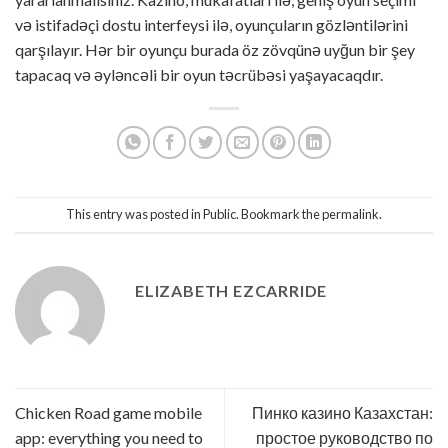
və istifadəçi dostu interfeysi ilə, oyunçuların gözləntilərini
qarşılayır. Hər bir oyunçu burada öz zövqünə uyğun bir şey
tapacaq və əyləncəli bir oyun təcrübəsi yaşayacaqdır.
This entry was posted in
Public
. Bookmark the
permalink
.
ELIZABETH EZCARRIDE
Chicken Road game mobile
Пинко казино Казахстан:
app: everything you need to
простое руководство по