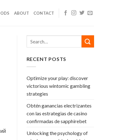
OODS
ABOUT
CONTACT
RECENT POSTS
Optimize your play: discover
victorious wintomic gambling
strategies
Obtén ganancias electrizantes
con las estrategias de casino
confirmadas de sapphirebet
гий
Unlocking the psychology of