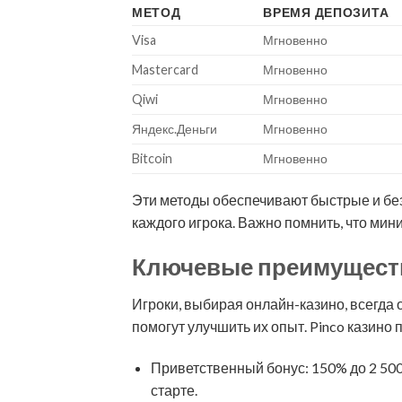
МЕТОД
ВРЕМЯ ДЕПОЗИТА
Visa
Мгновенно
Mastercard
Мгновенно
Qiwi
Мгновенно
Яндекс.Деньги
Мгновенно
Bitcoin
Мгновенно
Эти методы обеспечивают быстрые и без
каждого игрока. Важно помнить, что мин
Ключевые преимуществ
Игроки, выбирая онлайн-казино, всегд
помогут улучшить их опыт. Pinco казино
Приветственный бонус: 150% до 2 500 
старте.