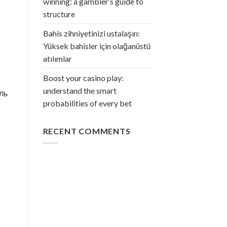
winning: a gambler’s guide to
structure
Bahis zihniyetinizi ustalaşın:
Yüksek bahisler için olağanüstü
atılımlar
Boost your casino play:
understand the smart
ль
probabilities of every bet
RECENT COMMENTS