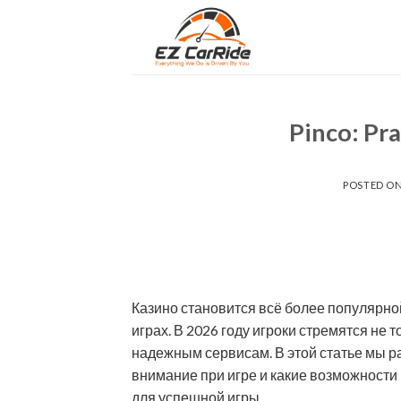
Skip
to
content
Pinco: Pra
POSTED O
Казино становится всё более популярной
играх. В 2026 году игроки стремятся не 
надежным сервисам. В этой статье мы ра
внимание при игре и какие возможности
для успешной игры.