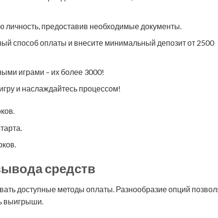
 личность, предоставив необходимые документы.
ый способ оплаты и внесите минимальный депозит от 2500
ыми играми – их более 3000!
игру и наслаждайтесь процессом!
ков.
тарта.
оков.
вывода средств
вать доступные методы оплаты. Разнообразие опций позвол
ть выигрыши.