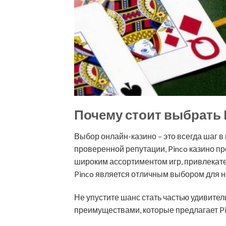
Почему стоит выбрать 
Выбор онлайн-казино – это всегда шаг в
проверенной репутации, Pinco казино п
широким ассортиментом игр, привлекат
Pinco является отличным выбором для н
Не упустите шанс стать частью удивител
преимуществами, которые предлагает Pi