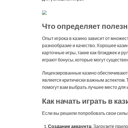
Что определяет полезн
Опыт игрока в казино зависит от множест
разнообразие и качество. Хорошее казин
карточные игры, такие как блэкджек и ру
играют бонусы, которые могут существен
Лицензированные казино обеспечивают б
является критически важным аспектом. 
помогут вам выбрать лучшее место для 
Как начать играть в каз
Если вы решили попробовать свои силы 
Создание аккаунта:
Загрузите прило