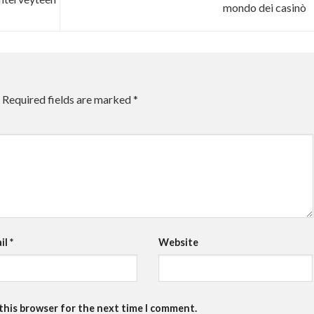
mondo dei casinò
Required fields are marked
*
il
*
Website
 this browser for the next time I comment.