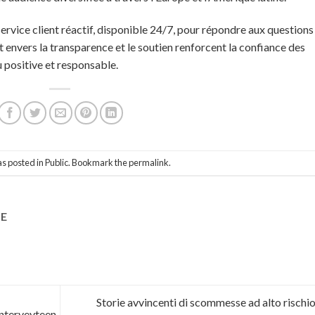
ervice client réactif, disponible 24/7, pour répondre aux questions
envers la transparence et le soutien renforcent la confiance des
 positive et responsable.
as posted in
Public
. Bookmark the
permalink
.
DE
Storie avvincenti di scommesse ad alto rischio
nterveyteen