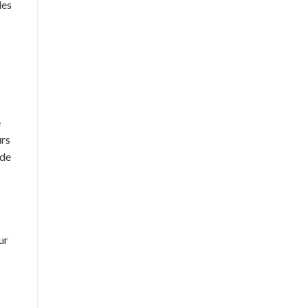
les
e
urs
 de
ur