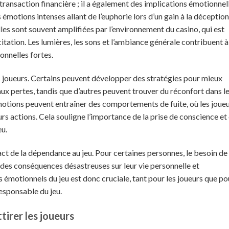
e transaction financière ; il a également des implications émotionnel
motions intenses allant de l’euphorie lors d’un gain à la déception
les sont souvent amplifiées par l’environnement du casino, qui est
citation. Les lumières, les sons et l’ambiance générale contribuent à
onnelles fortes.
s joueurs. Certains peuvent développer des stratégies pour mieux
 aux pertes, tandis que d’autres peuvent trouver du réconfort dans l
émotions peuvent entraîner des comportements de fuite, où les joue
rs actions. Cela souligne l’importance de la prise de conscience et
eu.
mpact de la dépendance au jeu. Pour certaines personnes, le besoin de
 des conséquences désastreuses sur leur vie personnelle et
 émotionnels du jeu est donc cruciale, tant pour les joueurs que po
responsable du jeu.
tirer les joueurs