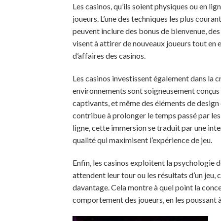
Les casinos, qu’ils soient physiques ou en lign
joueurs. L’une des techniques les plus courant
peuvent inclure des bonus de bienvenue, des 
visent à attirer de nouveaux joueurs tout en 
d’affaires des casinos.
Les casinos investissent également dans la 
environnements sont soigneusement conçus pou
captivants, et même des éléments de design 
contribue à prolonger le temps passé par les
ligne, cette immersion se traduit par une int
qualité qui maximisent l’expérience de jeu.
Enfin, les casinos exploitent la psychologie d
attendent leur tour ou les résultats d’un jeu,
davantage. Cela montre à quel point la conce
comportement des joueurs, en les poussant à