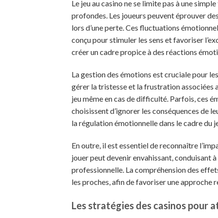
Le jeu au casino ne se limite pas à une simpl
profondes. Les joueurs peuvent éprouver des é
lors d’une perte. Ces fluctuations émotionnel
conçu pour stimuler les sens et favoriser l’ex
créer un cadre propice à des réactions émoti
La gestion des émotions est cruciale pour le
gérer la tristesse et la frustration associées
jeu même en cas de difficulté. Parfois, ces 
choisissent d’ignorer les conséquences de leu
la régulation émotionnelle dans le cadre du j
En outre, il est essentiel de reconnaître l’i
jouer peut devenir envahissant, conduisant à
professionnelle. La compréhension des effets
les proches, afin de favoriser une approche 
Les stratégies des casinos pour at