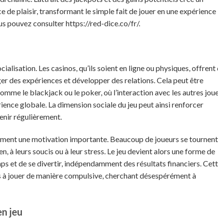
 de plaisir, transformant le simple fait de jouer en une expérience
ous pouvez consulter
https://red-dice.co/fr/
.
ialisation. Les casinos, qu’ils soient en ligne ou physiques, offrent
ger des expériences et développer des relations. Cela peut être
comme le blackjack ou le poker, où l’interaction avec les autres jou
érience globale. La dimension sociale du jeu peut ainsi renforcer
enir régulièrement.
alement une motivation importante. Beaucoup de joueurs se tournent
n, à leurs soucis ou à leur stress. Le jeu devient alors une forme de
ps et de se divertir, indépendamment des résultats financiers. Cet
s à jouer de manière compulsive, cherchant désespérément à
n jeu