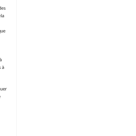
des
ela
que
à
s à
nuer
e