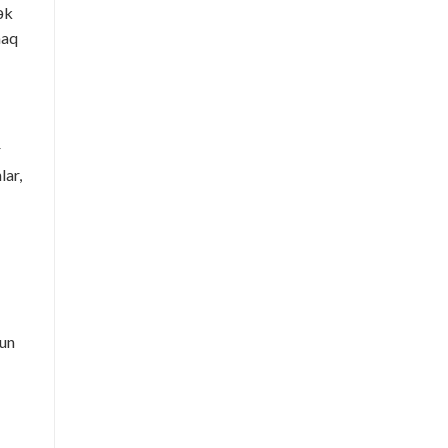
ək
maq
r
lar,
sun