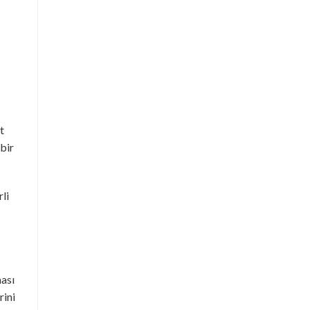
t
 bir
li
ması
rini