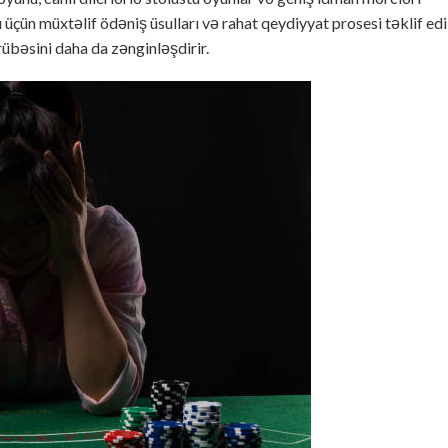
 üçün müxtəlif ödəniş üsulları və rahat qeydiyyat prosesi təklif edil
übəsini daha da zənginləşdirir.