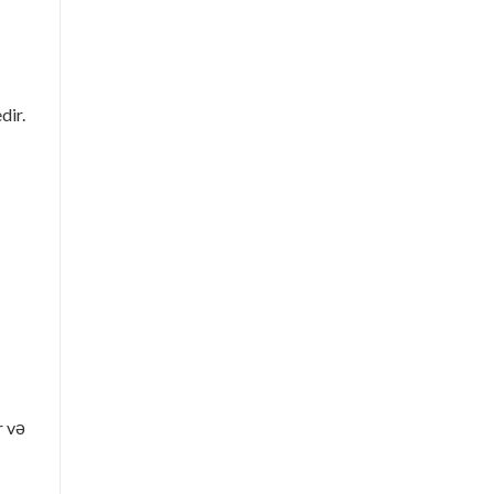
dir.
r və