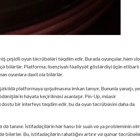
niş çeşidli oyun təcrübələri təqdim edir. Burada oyunçular, həm slo
çə bilərlər. Platforma, lisenziyalı fəaliyyət göstərdiyi üçün etibarlı
man oyunlara daxil ola bilərlər.
 şəkildə platformaya qoşulmasına imkan tanıyır. Bununla yanaşı, yer
 ödənişlərin həyata keçirilməsi asanlaşır. Pin-Up, müasir
i dostu bir interfeys təqdim edir, bu da oyun təcrübəsini daha da
də tanınır. İstifadəçilərin hər hansı bir sualı və ya probleminin ol
bilərlər. Bu, istifadəçilərin rahatlığını artırır və qumar təcrübələ