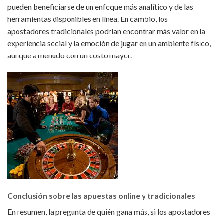
pueden beneficiarse de un enfoque más analítico y de las
herramientas disponibles en línea. En cambio, los
apostadores tradicionales podrían encontrar más valor en la
experiencia social y la emoción de jugar en un ambiente físico,
aunque a menudo con un costo mayor.
Conclusión sobre las apuestas online y tradicionales
En resumen, la pregunta de quién gana más, si los apostadores