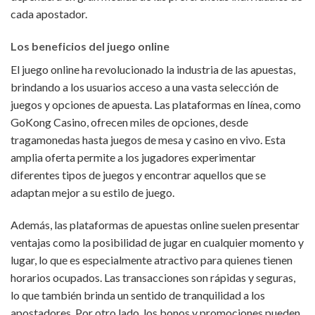
cada apostador.
Los beneficios del juego online
El juego online ha revolucionado la industria de las apuestas,
brindando a los usuarios acceso a una vasta selección de
juegos y opciones de apuesta. Las plataformas en línea, como
GoKong Casino, ofrecen miles de opciones, desde
tragamonedas hasta juegos de mesa y casino en vivo. Esta
amplia oferta permite a los jugadores experimentar
diferentes tipos de juegos y encontrar aquellos que se
adaptan mejor a su estilo de juego.
Además, las plataformas de apuestas online suelen presentar
ventajas como la posibilidad de jugar en cualquier momento y
lugar, lo que es especialmente atractivo para quienes tienen
horarios ocupados. Las transacciones son rápidas y seguras,
lo que también brinda un sentido de tranquilidad a los
apostadores. Por otro lado, los bonos y promociones pueden