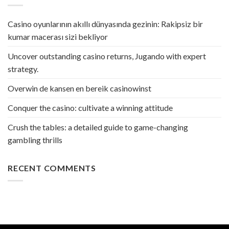
Casino oyunlarının akıllı dünyasında gezinin: Rakipsiz bir
kumar macerası sizi bekliyor
Uncover outstanding casino returns, Jugando with expert
strategy.
Overwin de kansen en bereik casinowinst
Conquer the casino: cultivate a winning attitude
Crush the tables: a detailed guide to game-changing
gambling thrills
RECENT COMMENTS