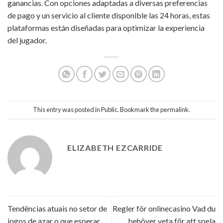
ganancias. Con opciones adaptadas a diversas preferencias
de pago y un servicio al cliente disponible las 24 horas, estas
plataformas están diseñadas para optimizar la experiencia
del jugador.
This entry was posted in
Public
. Bookmark the
permalink
.
ELIZABETH EZCARRIDE
Tendências atuais no setor de
Regler för onlinecasino Vad du
jogos de azar o que esperar
behöver veta för att spela