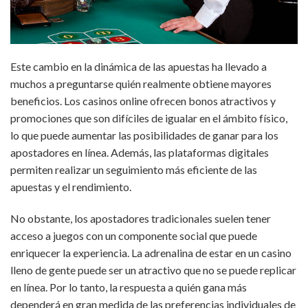
Este cambio en la dinámica de las apuestas ha llevado a
muchos a preguntarse quién realmente obtiene mayores
beneficios. Los casinos online ofrecen bonos atractivos y
promociones que son difíciles de igualar en el ámbito físico,
lo que puede aumentar las posibilidades de ganar para los
apostadores en línea. Además, las plataformas digitales
permiten realizar un seguimiento más eficiente de las
apuestas y el rendimiento.
No obstante, los apostadores tradicionales suelen tener
acceso a juegos con un componente social que puede
enriquecer la experiencia. La adrenalina de estar en un casino
lleno de gente puede ser un atractivo que no se puede replicar
en línea. Por lo tanto, la respuesta a quién gana más
dependerá en gran medida de las preferencias individuales de