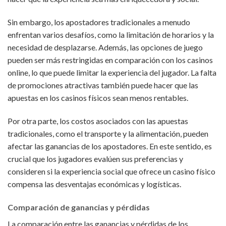
Sin embargo, los apostadores tradicionales a menudo
enfrentan varios desafíos, como la limitación de horarios y la
necesidad de desplazarse. Además, las opciones de juego
pueden ser más restringidas en comparación con los casinos
online, lo que puede limitar la experiencia del jugador. La falta
de promociones atractivas también puede hacer que las
apuestas en los casinos físicos sean menos rentables.
Por otra parte, los costos asociados con las apuestas
tradicionales, como el transporte y la alimentación, pueden
afectar las ganancias de los apostadores. En este sentido, es
crucial que los jugadores evalúen sus preferencias y
consideren si la experiencia social que ofrece un casino físico
compensa las desventajas económicas y logísticas.
Comparación de ganancias y pérdidas
La comparación entre las ganancias y pérdidas de los