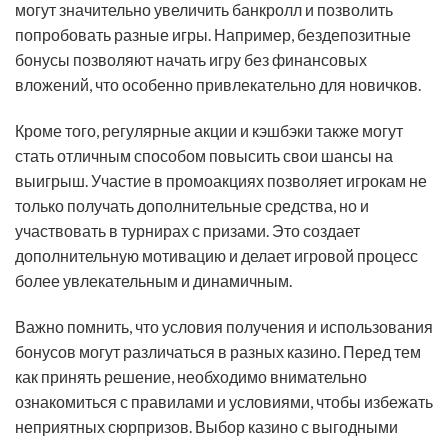
могут значительно увеличить банкролл и позволить
попробовать разные игры. Например, бездепозитные
бонусы позволяют начать игру без финансовых
вложений, что особенно привлекательно для новичков.
Кроме того, регулярные акции и кэшбэки также могут
стать отличным способом повысить свои шансы на
выигрыш. Участие в промоакциях позволяет игрокам не
только получать дополнительные средства, но и
участвовать в турнирах с призами. Это создает
дополнительную мотивацию и делает игровой процесс
более увлекательным и динамичным.
Важно помнить, что условия получения и использования
бонусов могут различаться в разных казино. Перед тем
как принять решение, необходимо внимательно
ознакомиться с правилами и условиями, чтобы избежать
неприятных сюрпризов. Выбор казино с выгодными