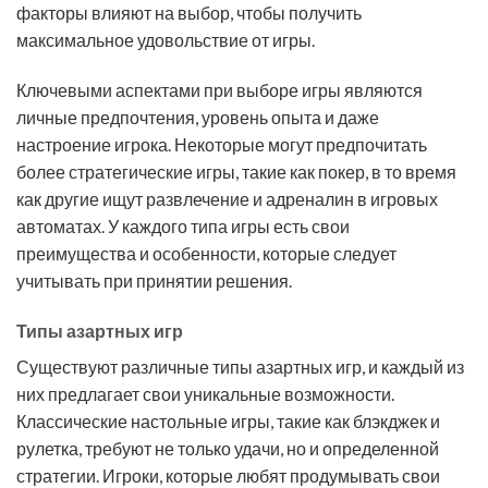
факторы влияют на выбор, чтобы получить
максимальное удовольствие от игры.
Ключевыми аспектами при выборе игры являются
личные предпочтения, уровень опыта и даже
настроение игрока. Некоторые могут предпочитать
более стратегические игры, такие как покер, в то время
как другие ищут развлечение и адреналин в игровых
автоматах. У каждого типа игры есть свои
преимущества и особенности, которые следует
учитывать при принятии решения.
Типы азартных игр
Существуют различные типы азартных игр, и каждый из
них предлагает свои уникальные возможности.
Классические настольные игры, такие как блэкджек и
рулетка, требуют не только удачи, но и определенной
стратегии. Игроки, которые любят продумывать свои