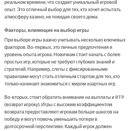
реальном времени, что создает уникальный игровой
опыт. Это отличный выбор для тех, кто хочет испытать
атмосферу казино, не покидая своего дома.
Факторы, влияющие на выбор игры
При выборе игры важно учитывать несколько ключевых
факторов. Во-первых, это личные предпочтения и
уровень опыта игрока. Новичкам стоит начать с более
простых игр, которые не требуют глубоких знаний и
стратегий. Например, слоты с фиксированными
правилами могут стать отличным стартом для тех, кто
только начинает знакомиться с миром азартных игр.
Во-вторых, стоит обратить внимание на выплаты и RTP
(возврат игроку). Игры с высоким коэффициентом
возврата предоставляют игрокам больше шансов на
победу и могут помочь уменьшить потери в
долгосрочной перспективе. Каждый игрок должен