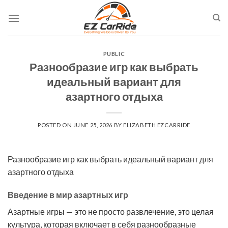
Skip
to
content
PUBLIC
Разнообразие игр как выбрать
идеальный вариант для
азартного отдыха
POSTED ON
JUNE 25, 2026
BY
ELIZABETH EZCARRIDE
Разнообразие игр как выбрать идеальный вариант для
азартного отдыха
Введение в мир азартных игр
Азартные игры — это не просто развлечение, это целая
культура, которая включает в себя разнообразные