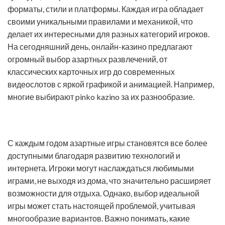
форматы, стили и платформы. Каждая игра обладает
своими уникальными правилами и механикой, что
делает их интересными для разных категорий игроков.
На сегодняшний день, онлайн-казино предлагают
огромный выбор азартных развлечений, от
классических карточных игр до современных
видеослотов с яркой графикой и анимацией. Например,
многие выбирают
pinko kazino
за их разнообразие.
С каждым годом азартные игры становятся все более
доступными благодаря развитию технологий и
интернета. Игроки могут наслаждаться любимыми
играми, не выходя из дома, что значительно расширяет
возможности для отдыха. Однако, выбор идеальной
игры может стать настоящей проблемой, учитывая
многообразие вариантов. Важно понимать, какие