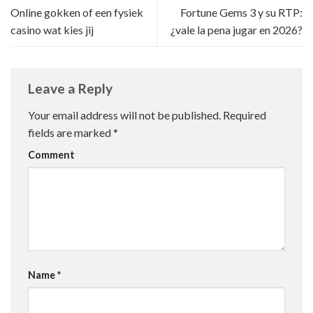
Online gokken of een fysiek
Fortune Gems 3 y su RTP:
casino wat kies jij
¿vale la pena jugar en 2026?
Leave a Reply
Your email address will not be published.
Required
fields are marked
*
Comment
Name
*