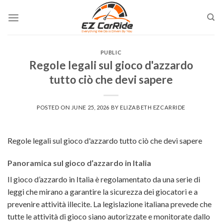
Skip
to
content
PUBLIC
Regole legali sul gioco d'azzardo
tutto ciò che devi sapere
POSTED ON
JUNE 25, 2026
BY
ELIZABETH EZCARRIDE
Regole legali sul gioco d'azzardo tutto ciò che devi sapere
Panoramica sul gioco d’azzardo in Italia
Il gioco d’azzardo in Italia è regolamentato da una serie di
leggi che mirano a garantire la sicurezza dei giocatori e a
prevenire attività illecite. La legislazione italiana prevede che
tutte le attività di gioco siano autorizzate e monitorate dallo