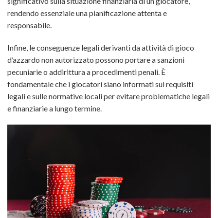
significativo sulla situazione finanziaria di un giocatore,
rendendo essenziale una pianificazione attenta e
responsabile.
Infine, le conseguenze legali derivanti da attività di gioco
d’azzardo non autorizzato possono portare a sanzioni
pecuniarie o addirittura a procedimenti penali. È
fondamentale che i giocatori siano informati sui requisiti
legali e sulle normative locali per evitare problematiche legali
e finanziarie a lungo termine.