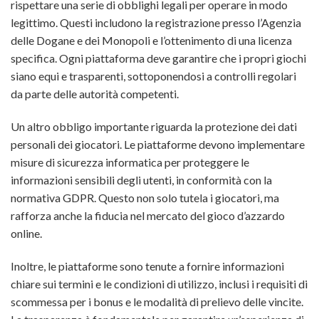
rispettare una serie di obblighi legali per operare in modo
legittimo. Questi includono la registrazione presso l’Agenzia
delle Dogane e dei Monopoli e l’ottenimento di una licenza
specifica. Ogni piattaforma deve garantire che i propri giochi
siano equi e trasparenti, sottoponendosi a controlli regolari
da parte delle autorità competenti.
Un altro obbligo importante riguarda la protezione dei dati
personali dei giocatori. Le piattaforme devono implementare
misure di sicurezza informatica per proteggere le
informazioni sensibili degli utenti, in conformità con la
normativa GDPR. Questo non solo tutela i giocatori, ma
rafforza anche la fiducia nel mercato del gioco d’azzardo
online.
Inoltre, le piattaforme sono tenute a fornire informazioni
chiare sui termini e le condizioni di utilizzo, inclusi i requisiti di
scommessa per i bonus e le modalità di prelievo delle vincite.