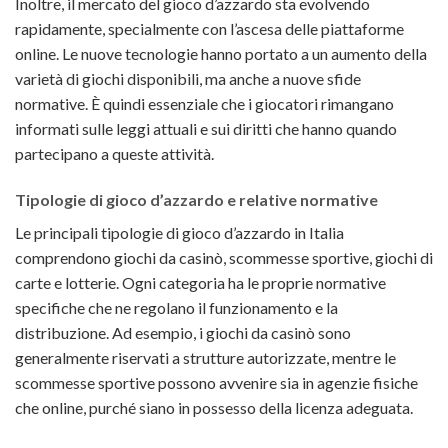
Inoltre, il mercato del gioco d’azzardo sta evolvendo
rapidamente, specialmente con l’ascesa delle piattaforme
online. Le nuove tecnologie hanno portato a un aumento della
varietà di giochi disponibili, ma anche a nuove sfide
normative. È quindi essenziale che i giocatori rimangano
informati sulle leggi attuali e sui diritti che hanno quando
partecipano a queste attività.
Tipologie di gioco d’azzardo e relative normative
Le principali tipologie di gioco d’azzardo in Italia
comprendono giochi da casinò, scommesse sportive, giochi di
carte e lotterie. Ogni categoria ha le proprie normative
specifiche che ne regolano il funzionamento e la
distribuzione. Ad esempio, i giochi da casinò sono
generalmente riservati a strutture autorizzate, mentre le
scommesse sportive possono avvenire sia in agenzie fisiche
che online, purché siano in possesso della licenza adeguata.