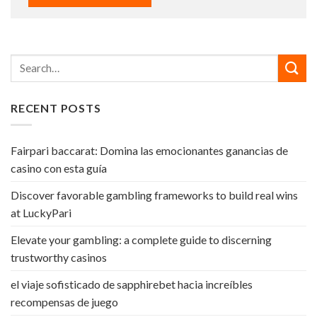
RECENT POSTS
Fairpari baccarat: Domina las emocionantes ganancias de
casino con esta guía
Discover favorable gambling frameworks to build real wins
at LuckyPari
Elevate your gambling: a complete guide to discerning
trustworthy casinos
el viaje sofisticado de sapphirebet hacia increíbles
recompensas de juego