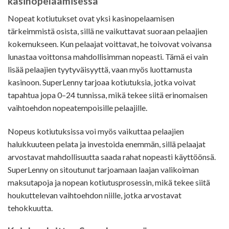
kasinopelaamisessa
Nopeat kotiutukset ovat yksi kasinopelaamisen
tärkeimmistä osista, sillä ne vaikuttavat suoraan pelaajien
kokemukseen. Kun pelaajat voittavat, he toivovat voivansa
lunastaa voittonsa mahdollisimman nopeasti. Tämä ei vain
lisää pelaajien tyytyväisyyttä, vaan myös luottamusta
kasinoon. SuperLenny tarjoaa kotiutuksia, jotka voivat
tapahtua jopa 0–24 tunnissa, mikä tekee siitä erinomaisen
vaihtoehdon nopeatempoisille pelaajille.
Nopeus kotiutuksissa voi myös vaikuttaa pelaajien
halukkuuteen pelata ja investoida enemmän, sillä pelaajat
arvostavat mahdollisuutta saada rahat nopeasti käyttöönsä.
SuperLenny on sitoutunut tarjoamaan laajan valikoiman
maksutapoja ja nopean kotiutusprosessin, mikä tekee siitä
houkuttelevan vaihtoehdon niille, jotka arvostavat
tehokkuutta.