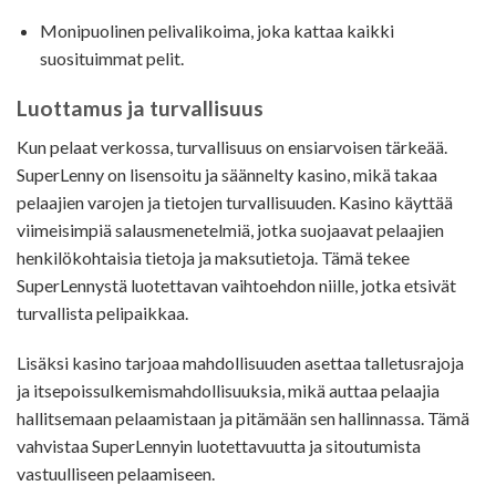
Monipuolinen pelivalikoima, joka kattaa kaikki
suosituimmat pelit.
Luottamus ja turvallisuus
Kun pelaat verkossa, turvallisuus on ensiarvoisen tärkeää.
SuperLenny on lisensoitu ja säännelty kasino, mikä takaa
pelaajien varojen ja tietojen turvallisuuden. Kasino käyttää
viimeisimpiä salausmenetelmiä, jotka suojaavat pelaajien
henkilökohtaisia tietoja ja maksutietoja. Tämä tekee
SuperLennystä luotettavan vaihtoehdon niille, jotka etsivät
turvallista pelipaikkaa.
Lisäksi kasino tarjoaa mahdollisuuden asettaa talletusrajoja
ja itsepoissulkemismahdollisuuksia, mikä auttaa pelaajia
hallitsemaan pelaamistaan ja pitämään sen hallinnassa. Tämä
vahvistaa SuperLennyin luotettavuutta ja sitoutumista
vastuulliseen pelaamiseen.