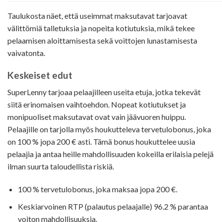
Taulukosta näet, että useimmat maksutavat tarjoavat
välittömiä talletuksia ja nopeita kotiutuksia, mikä tekee
pelaamisen aloittamisesta sekä voittojen lunastamisesta
vaivatonta.
Keskeiset edut
SuperLenny tarjoaa pelaajilleen useita etuja, jotka tekevät
siitä erinomaisen vaihtoehdon. Nopeat kotiutukset ja
monipuoliset maksutavat ovat vain jäävuoren huippu.
Pelaajille on tarjolla myös houkutteleva tervetulobonus, joka
on 100 % jopa 200 € asti. Tämä bonus houkuttelee uusia
pelaajia ja antaa heille mahdollisuuden kokeilla erilaisia pelejä
ilman suurta taloudellista riskiä.
100 % tervetulobonus, joka maksaa jopa 200 €.
Keskiarvoinen RTP (palautus pelaajalle) 96.2 % parantaa
voiton mahdollisuuksia.