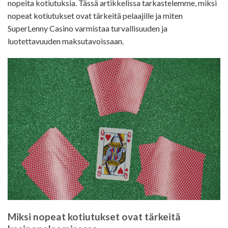
nopeita kotiutuksia. Tässä artikkelissa tarkastelemme, miksi
nopeat kotiutukset ovat tärkeitä pelaajille ja miten
SuperLenny Casino
varmistaa turvallisuuden ja
luotettavuuden maksutavoissaan.
Miksi nopeat kotiutukset ovat tärkeitä