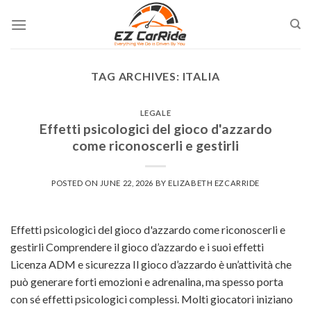
Skip
to
content
TAG ARCHIVES:
ITALIA
LEGALE
Effetti psicologici del gioco d'azzardo
come riconoscerli e gestirli
POSTED ON
JUNE 22, 2026
BY
ELIZABETH EZCARRIDE
Effetti psicologici del gioco d'azzardo come riconoscerli e
gestirli Comprendere il gioco d’azzardo e i suoi effetti
Licenza ADM e sicurezza Il gioco d’azzardo è un’attività che
può generare forti emozioni e adrenalina, ma spesso porta
con sé effetti psicologici complessi. Molti giocatori iniziano