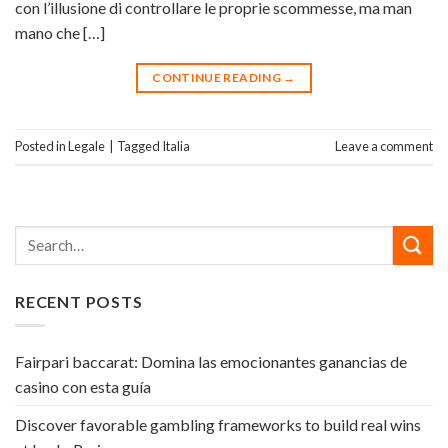
con l’illusione di controllare le proprie scommesse, ma man
mano che […]
CONTINUE READING
→
Posted in
Legale
|
Tagged
Italia
Leave a comment
RECENT POSTS
Fairpari baccarat: Domina las emocionantes ganancias de
casino con esta guía
Discover favorable gambling frameworks to build real wins