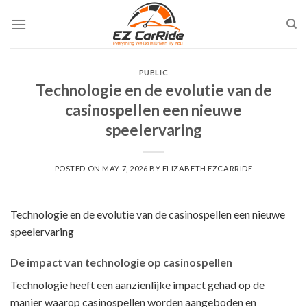
Skip
to
content
PUBLIC
Technologie en de evolutie van de
casinospellen een nieuwe
speelervaring
POSTED ON
MAY 7, 2026
BY
ELIZABETH EZCARRIDE
Technologie en de evolutie van de casinospellen een nieuwe
speelervaring
De impact van technologie op casinospellen
Technologie heeft een aanzienlijke impact gehad op de
manier waarop casinospellen worden aangeboden en