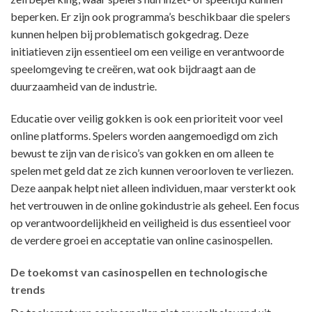
beperken. Er zijn ook programma’s beschikbaar die spelers
kunnen helpen bij problematisch gokgedrag. Deze
initiatieven zijn essentieel om een veilige en verantwoorde
speelomgeving te creëren, wat ook bijdraagt aan de
duurzaamheid van de industrie.
Educatie over veilig gokken is ook een prioriteit voor veel
online platforms. Spelers worden aangemoedigd om zich
bewust te zijn van de risico’s van gokken en om alleen te
spelen met geld dat ze zich kunnen veroorloven te verliezen.
Deze aanpak helpt niet alleen individuen, maar versterkt ook
het vertrouwen in de online gokindustrie als geheel. Een focus
op verantwoordelijkheid en veiligheid is dus essentieel voor
de verdere groei en acceptatie van online casinospellen.
De toekomst van casinospellen en technologische
trends