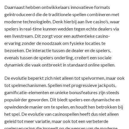
Daarnaast hebben ontwikkelaars innovatieve formats
geïntroduceerd die de traditionele spellen combineren met
moderne technologieën. Denk hierbij aan live casino’s, waar
spelers in real-time kunnen wedden tegen echte dealers via
een livestream. Dit zorgt voor een authentieke casino-
ervaring zonder de noodzaak om fysieke locaties te
bezoeken. De interactie tussen de dealer en de spelers,
evenals tussen de spelers onderling, creëert een sociale
dynamiek die vaak ontbreekt in standaard online spellen.
De evolutie beperkt zich niet alleen tot spelvormen, maar ook
tot spelmechanismen. Spellen met progressieve jackpots,
gamificatie-elementen en unieke bonusfeatures zijn steeds
populairder geworden. Dit biedt spelers een dynamische en
opwindende manier om te spelen, en houdt hen betrokken bij
het spel. De evolutie van casinospellen heeft dus niet alleen
geleid tot meer variatie, maar ook tot een verbeterde
spelerservaring die inspeelt op de wensen van de moderne