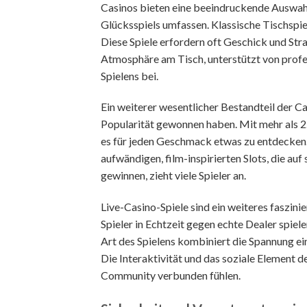
Casinos bieten eine beeindruckende Auswahl 
Glücksspiels umfassen. Klassische Tischspiel
Diese Spiele erfordern oft Geschick und Strat
Atmosphäre am Tisch, unterstützt von profe
Spielens bei.
Ein weiterer wesentlicher Bestandteil der Ca
Popularität gewonnen haben. Mit mehr als 2
es für jeden Geschmack etwas zu entdecken.
aufwändigen, film-inspirierten Slots, die au
gewinnen, zieht viele Spieler an.
Live-Casino-Spiele sind ein weiteres faszin
Spieler in Echtzeit gegen echte Dealer spie
Art des Spielens kombiniert die Spannung ein
Die Interaktivität und das soziale Element de
Community verbunden fühlen.