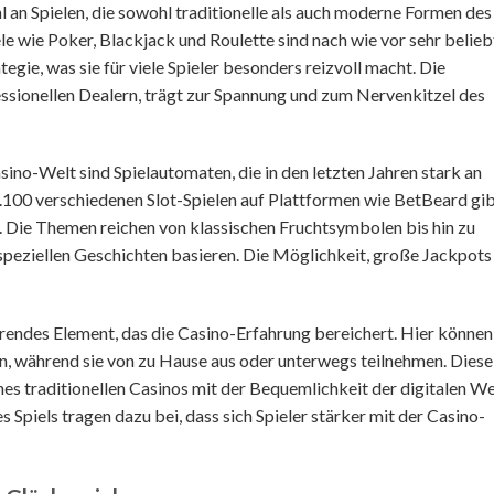
an Spielen, die sowohl traditionelle als auch moderne Formen des
e wie Poker, Blackjack und Roulette sind nach wie vor sehr belieb
egie, was sie für viele Spieler besonders reizvoll macht. Die
ssionellen Dealern, trägt zur Spannung und zum Nervenkitzel des
sino-Welt sind Spielautomaten, die in den letzten Jahren stark an
.100 verschiedenen Slot-Spielen auf Plattformen wie BetBeard gi
 Die Themen reichen von klassischen Fruchtsymbolen bis hin zu
f speziellen Geschichten basieren. Die Möglichkeit, große Jackpots
ierendes Element, das die Casino-Erfahrung bereichert. Hier können
len, während sie von zu Hause aus oder unterwegs teilnehmen. Diese
es traditionellen Casinos mit der Bequemlichkeit der digitalen We
s Spiels tragen dazu bei, dass sich Spieler stärker mit der Casino-