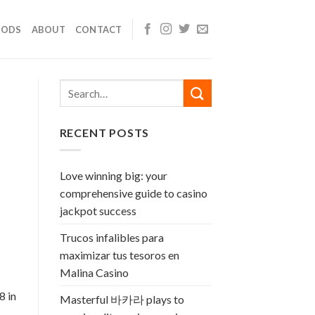
OODS
ABOUT
CONTACT
RECENT POSTS
Love winning big: your
comprehensive guide to casino
jackpot success
Trucos infalibles para
maximizar tus tesoros en
Malina Casino
8 in
Masterful 바카라 plays to