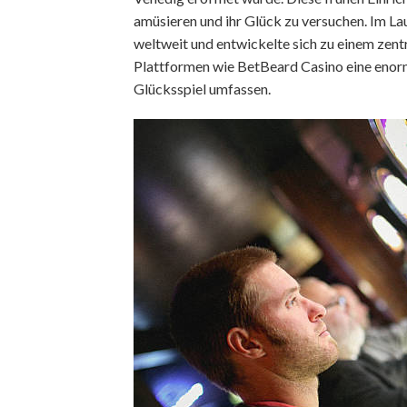
amüsieren und ihr Glück zu versuchen. Im La
weltweit und entwickelte sich zu einem zent
Plattformen wie
BetBeard Casino
eine enorm
Glücksspiel umfassen.