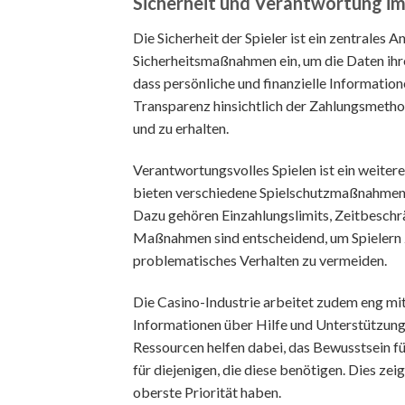
Sicherheit und Verantwortung im
Die Sicherheit der Spieler ist ein zentrales 
Sicherheitsmaßnahmen ein, um die Daten ihr
dass persönliche und finanzielle Informatio
Transparenz hinsichtlich der Zahlungsmethod
und zu erhalten.
Verantwortungsvolles Spielen ist ein weiter
bieten verschiedene Spielschutzmaßnahmen a
Dazu gehören Einzahlungslimits, Zeitbeschrä
Maßnahmen sind entscheidend, um Spielern z
problematisches Verhalten zu vermeiden.
Die Casino-Industrie arbeitet zudem eng m
Informationen über Hilfe und Unterstützung
Ressourcen helfen dabei, das Bewusstsein fü
für diejenigen, die diese benötigen. Dies zei
oberste Priorität haben.