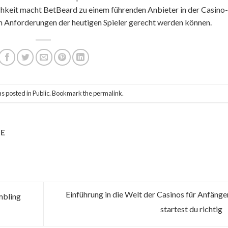
chkeit macht BetBeard zu einem führenden Anbieter in der Casino-
en Anforderungen der heutigen Spieler gerecht werden können.
as posted in
Public
. Bookmark the
permalink
.
DE
Einführung in die Welt der Casinos für Anfänge
mbling
startest du richtig