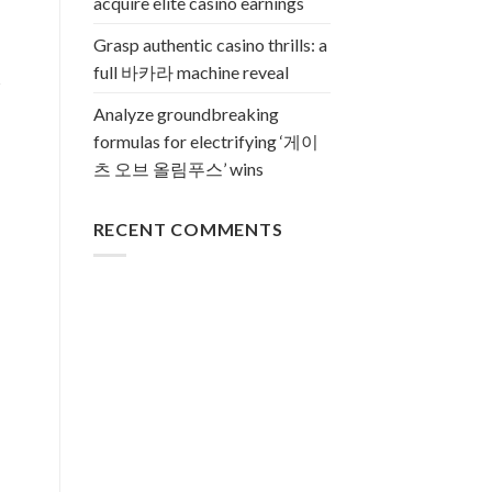
acquire elite casino earnings
Grasp authentic casino thrills: a
full 바카라 machine reveal
s
Analyze groundbreaking
formulas for electrifying ‘게이
츠 오브 올림푸스’ wins
RECENT COMMENTS