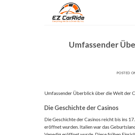
Skip
to
content
Umfassender Über
POSTED 
Umfassender Überblick über die Welt der 
Die Geschichte der Casinos
Die Geschichte der Casinos reicht bis ins 17
eröffnet wurden. Italien war das Geburtslan
Venedig eröffnet wurde. Diese frühen Einric