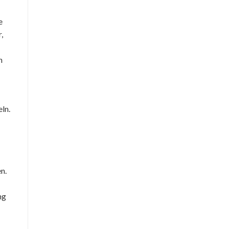
e
,
n
ln.
n.
ng