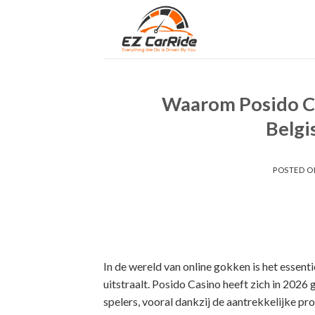
Skip
to
content
Waarom Posido Ca
Belgi
POSTED 
In de wereld van online gokken is het essent
uitstraalt. Posido Casino heeft zich in 2026
spelers, vooral dankzij de aantrekkelijke p