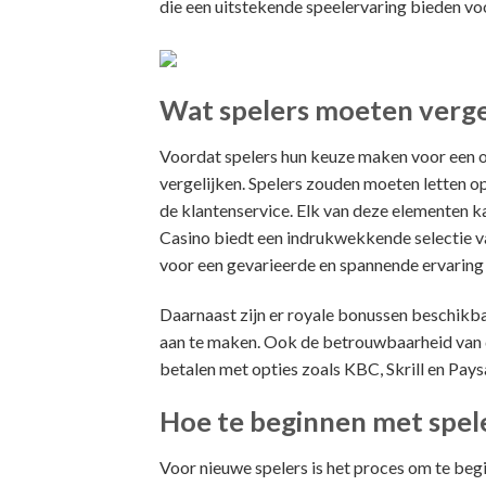
die een uitstekende speelervaring bieden vo
Wat spelers moeten verge
Voordat spelers hun keuze maken voor een onl
vergelijken. Spelers zouden moeten letten o
de klantenservice. Elk van deze elementen k
Casino biedt een indrukwekkende selectie va
voor een gevarieerde en spannende ervaring 
Daarnaast zijn er royale bonussen beschikb
aan te maken. Ook de betrouwbaarheid van d
betalen met opties zoals KBC, Skrill en Paysa
Hoe te beginnen met spele
Voor nieuwe spelers is het proces om te beg