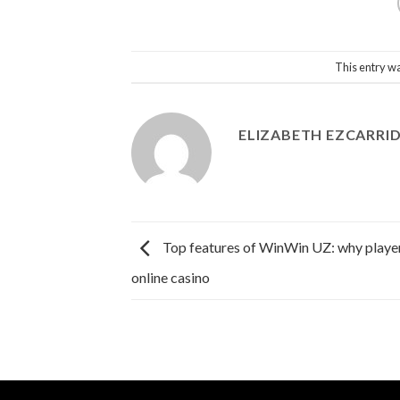
This entry w
ELIZABETH EZCARRI
Top features of WinWin UZ: why player
online casino