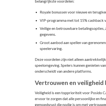
belangrijkste voordelen:
Royale bonussen voor nieuwe en terugkere
VIP-programma met tot 15% cashback voo
Veilige en betrouwbare betalingsopties, 
gegevens.
Groot aanbod aan spellen van gerenomme
speelervaring.
Deze voordelen zijn niet alleen aantrekkelij
speelomgeving. Spelers kunnen genieten van 
onderscheidt van andere platforms.
Vertrouwen en veiligheid 
Veiligheid is een topprioriteit voor Posido
ervoor te zorgen dat alle persoonlijke en fina
gemoedsrust die nodig is om met vertrouwen 