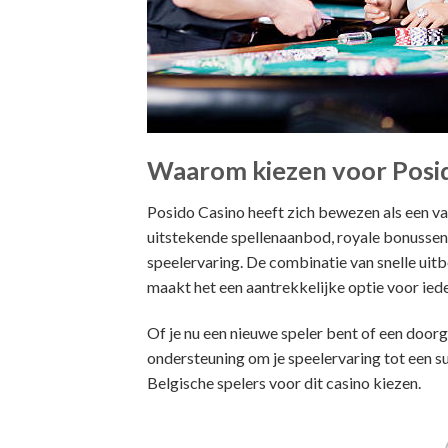
Waarom kiezen voor Posi
Posido Casino heeft zich bewezen als een va
uitstekende spellenaanbod, royale bonussen
speelervaring. De combinatie van snelle uit
maakt het een aantrekkelijke optie voor iede
Of je nu een nieuwe speler bent of een door
ondersteuning om je speelervaring tot een s
Belgische spelers voor dit casino kiezen.