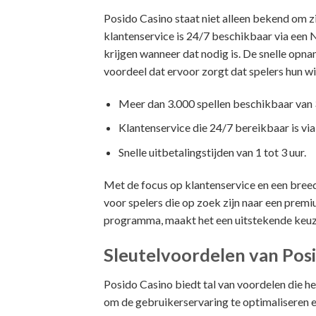
Posido Casino staat niet alleen bekend om zi
klantenservice is 24/7 beschikbaar via een 
krijgen wanneer dat nodig is. De snelle opname
voordeel dat ervoor zorgt dat spelers hun w
Meer dan 3.000 spellen beschikbaar van 
Klantenservice die 24/7 bereikbaar is via 
Snelle uitbetalingstijden van 1 tot 3 uur.
Met de focus op klantenservice en een breed
voor spelers die op zoek zijn naar een prem
programma, maakt het een uitstekende keuze
Sleutelvoordelen van Pos
Posido Casino biedt tal van voordelen die h
om de gebruikerservaring te optimaliseren en 