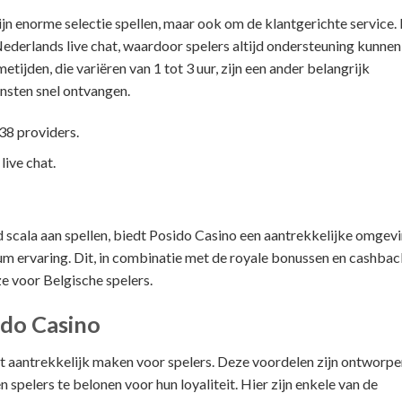
jn enorme selectie spellen, maar ook om de klantgerichte service.
Nederlands live chat, waardoor spelers altijd ondersteuning kunnen
tijden, die variëren van 1 tot 3 uur, zijn een ander belangrijk
insten snel ontvangen.
38 providers.
live chat.
 scala aan spellen, biedt Posido Casino een aantrekkelijke omgev
ium ervaring. Dit, in combinatie met de royale bonussen en cashbac
 voor Belgische spelers.
ido Casino
et aantrekkelijk maken voor spelers. Deze voordelen zijn ontworp
spelers te belonen voor hun loyaliteit. Hier zijn enkele van de