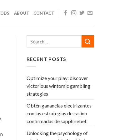
OODS
ABOUT
CONTACT
RECENT POSTS
Optimize your play: discover
victorious wintomic gambling
strategies
Obtén ganancias electrizantes
con las estrategias de casino
n
confirmadas de sapphirebet
Unlocking the psychology of
en