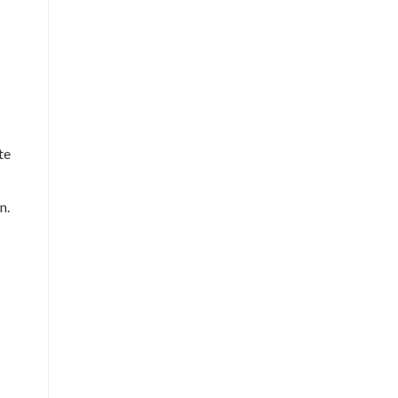
te
n.