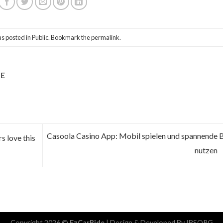
as posted in
Public
. Bookmark the
permalink
.
DE
Casoola Casino App: Mobil spielen und spannende 
s love this
nutzen
Copyright 2026 ©
EzCarRide
| Design & Developed By
IBSORG