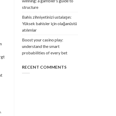
winning: a gambler’s guide to
structure
Bahis zihniyetinizi ustalaşın:
Yüksek bahisler için olağanüstü
atılımlar
Boost your casino play:
en
understand the smart
probabilities of every bet
rgt
RECENT COMMENTS
nt
.