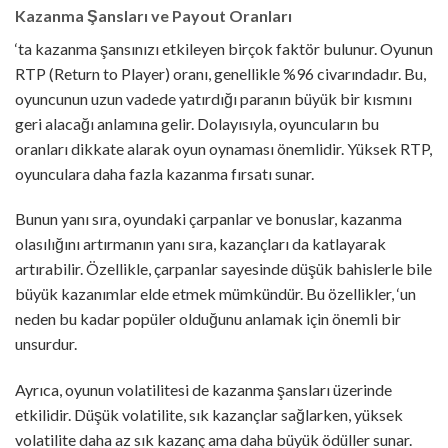
Kazanma Şansları ve Payout Oranları
‘ta kazanma şansınızı etkileyen birçok faktör bulunur. Oyunun
RTP (Return to Player) oranı, genellikle %96 civarındadır. Bu,
oyuncunun uzun vadede yatırdığı paranın büyük bir kısmını
geri alacağı anlamına gelir. Dolayısıyla, oyuncuların bu
oranları dikkate alarak oyun oynaması önemlidir. Yüksek RTP,
oyunculara daha fazla kazanma fırsatı sunar.
Bunun yanı sıra, oyundaki çarpanlar ve bonuslar, kazanma
olasılığını artırmanın yanı sıra, kazançları da katlayarak
artırabilir. Özellikle, çarpanlar sayesinde düşük bahislerle bile
büyük kazanımlar elde etmek mümkündür. Bu özellikler, ‘un
neden bu kadar popüler olduğunu anlamak için önemli bir
unsurdur.
Ayrıca, oyunun volatilitesi de kazanma şansları üzerinde
etkilidir. Düşük volatilite, sık kazançlar sağlarken, yüksek
volatilite daha az sık kazanç ama daha büyük ödüller sunar.