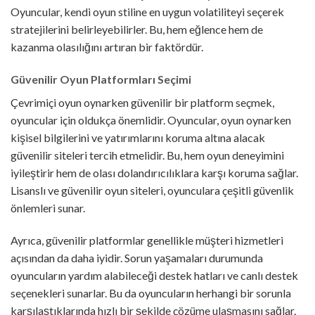
Oyuncular, kendi oyun stiline en uygun volatiliteyi seçerek
stratejilerini belirleyebilirler. Bu, hem eğlence hem de
kazanma olasılığını artıran bir faktördür.
Güvenilir Oyun Platformları Seçimi
Çevrimiçi oyun oynarken güvenilir bir platform seçmek,
oyuncular için oldukça önemlidir. Oyuncular, oyun oynarken
kişisel bilgilerini ve yatırımlarını koruma altına alacak
güvenilir siteleri tercih etmelidir. Bu, hem oyun deneyimini
iyileştirir hem de olası dolandırıcılıklara karşı koruma sağlar.
Lisanslı ve güvenilir oyun siteleri, oyunculara çeşitli güvenlik
önlemleri sunar.
Ayrıca, güvenilir platformlar genellikle müşteri hizmetleri
açısından da daha iyidir. Sorun yaşamaları durumunda
oyuncuların yardım alabileceği destek hatları ve canlı destek
seçenekleri sunarlar. Bu da oyuncuların herhangi bir sorunla
karşılaştıklarında hızlı bir şekilde çözüme ulaşmasını sağlar.