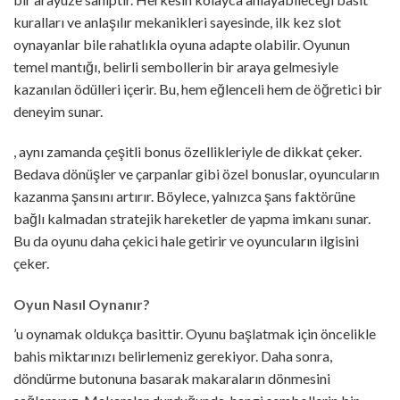
kuralları ve anlaşılır mekanikleri sayesinde, ilk kez slot
oynayanlar bile rahatlıkla oyuna adapte olabilir. Oyunun
temel mantığı, belirli sembollerin bir araya gelmesiyle
kazanılan ödülleri içerir. Bu, hem eğlenceli hem de öğretici bir
deneyim sunar.
, aynı zamanda çeşitli bonus özellikleriyle de dikkat çeker.
Bedava dönüşler ve çarpanlar gibi özel bonuslar, oyuncuların
kazanma şansını artırır. Böylece, yalnızca şans faktörüne
bağlı kalmadan stratejik hareketler de yapma imkanı sunar.
Bu da oyunu daha çekici hale getirir ve oyuncuların ilgisini
çeker.
Oyun Nasıl Oynanır?
’u oynamak oldukça basittir. Oyunu başlatmak için öncelikle
bahis miktarınızı belirlemeniz gerekiyor. Daha sonra,
döndürme butonuna basarak makaraların dönmesini