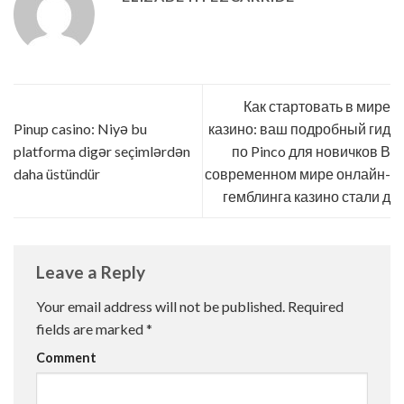
Как стартовать в мире
Pinup casino: Niyə bu
казино: ваш подробный гид
platforma digər seçimlərdən
по Pinco для новичков В
daha üstündür
современном мире онлайн-
гемблинга казино стали д
Leave a Reply
Your email address will not be published.
Required
fields are marked
*
Comment