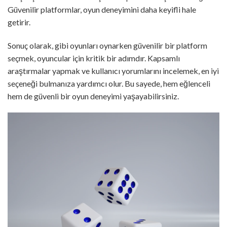
Güvenilir platformlar, oyun deneyimini daha keyifli hale
getirir.
Sonuç olarak, gibi oyunları oynarken güvenilir bir platform
seçmek, oyuncular için kritik bir adımdır. Kapsamlı
araştırmalar yapmak ve kullanıcı yorumlarını incelemek, en iyi
seçeneği bulmanıza yardımcı olur. Bu sayede, hem eğlenceli
hem de güvenli bir oyun deneyimi yaşayabilirsiniz.