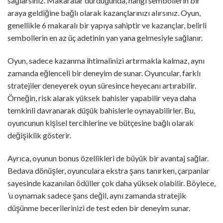
sağlarsınız. Makaralar durduğunda, hangi sembollerin bir
araya geldiğine bağlı olarak kazançlarınızı alırsınız. Oyun,
genellikle 6 makaralı bir yapıya sahiptir ve kazançlar, belirli
sembollerin en az üç adetinin yan yana gelmesiyle sağlanır.
Oyun, sadece kazanma ihtimalinizi artırmakla kalmaz, aynı
zamanda eğlenceli bir deneyim de sunar. Oyuncular, farklı
stratejiler deneyerek oyun süresince heyecanı artırabilir.
Örneğin, risk alarak yüksek bahisler yapabilir veya daha
temkinli davranarak düşük bahislerle oynayabilirler. Bu,
oyuncunun kişisel tercihlerine ve bütçesine bağlı olarak
değişiklik gösterir.
Ayrıca, oyunun bonus özellikleri de büyük bir avantaj sağlar.
Bedava dönüşler, oyunculara ekstra şans tanırken, çarpanlar
sayesinde kazanılan ödüller çok daha yüksek olabilir. Böylece,
’u oynamak sadece şans değil, aynı zamanda stratejik
düşünme becerilerinizi de test eden bir deneyim sunar.