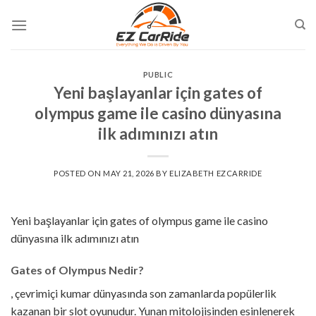
Skip
to
content
PUBLIC
Yeni başlayanlar için gates of
olympus game ile casino dünyasına
ilk adımınızı atın
POSTED ON
MAY 21, 2026
BY
ELIZABETH EZCARRIDE
Yeni başlayanlar için gates of olympus game ile casino
dünyasına ilk adımınızı atın
Gates of Olympus Nedir?
, çevrimiçi kumar dünyasında son zamanlarda popülerlik
kazanan bir slot oyunudur. Yunan mitolojisinden esinlenerek