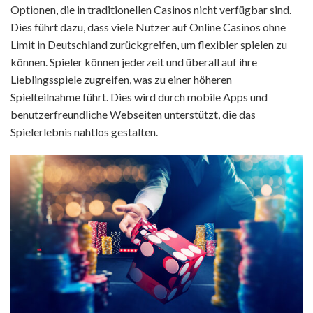
Optionen, die in traditionellen Casinos nicht verfügbar sind.
Dies führt dazu, dass viele Nutzer auf
Online Casinos ohne
Limit in Deutschland
zurückgreifen, um flexibler spielen zu
können. Spieler können jederzeit und überall auf ihre
Lieblingsspiele zugreifen, was zu einer höheren
Spielteilnahme führt. Dies wird durch mobile Apps und
benutzerfreundliche Webseiten unterstützt, die das
Spielerlebnis nahtlos gestalten.