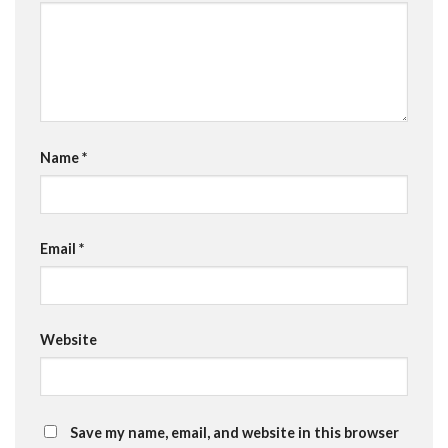
Name
*
Email
*
Website
Save my name, email, and website in this browser