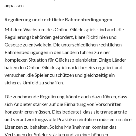
anpassen.
Regulierung und rechtliche Rahmenbedingungen
Mit dem Wachstum des Online-Glücksspiels sind auch die
Regulierungsbehörden gefordert, klare Richtlinien und
Gesetze zu entwickeln. Die unterschiedlichen rechtlichen
Rahmenbedingungen in den Ländern führen zu einer
komplexen Situation für Glücksspielanbieter. Einige Länder
haben den Online-Glücksspielmarkt bereits reguliert und
versuchen, die Spieler zu schützen und gleichzeitig ein
sicheres Umfeld zu schaffen.
Die zunehmende Regulierung könnte auch dazu führen, dass
sich Anbieter stärker auf die Einhaltung von Vorschriften
konzentrieren müssen. Dies bedeutet, dass sie transparente
und verantwortungsvolle Praktiken einführen müssen, um ihre
Lizenzen zu behalten. Solche Maßnahmen könnten das
Vertrauen der Spieler stärken und zu einer höheren