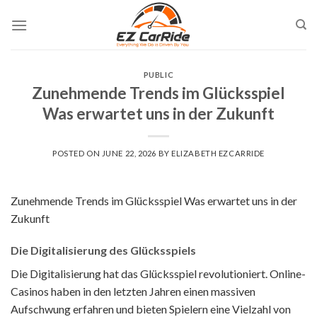
Skip
to
content
PUBLIC
Zunehmende Trends im Glücksspiel
Was erwartet uns in der Zukunft
POSTED ON
JUNE 22, 2026
BY
ELIZABETH EZCARRIDE
Zunehmende Trends im Glücksspiel Was erwartet uns in der
Zukunft
Die Digitalisierung des Glücksspiels
Die Digitalisierung hat das Glücksspiel revolutioniert. Online-
Casinos haben in den letzten Jahren einen massiven
Aufschwung erfahren und bieten Spielern eine Vielzahl von