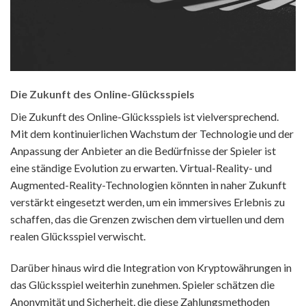
Die Zukunft des Online-Glücksspiels
Die Zukunft des Online-Glücksspiels ist vielversprechend.
Mit dem kontinuierlichen Wachstum der Technologie und der
Anpassung der Anbieter an die Bedürfnisse der Spieler ist
eine ständige Evolution zu erwarten. Virtual-Reality- und
Augmented-Reality-Technologien könnten in naher Zukunft
verstärkt eingesetzt werden, um ein immersives Erlebnis zu
schaffen, das die Grenzen zwischen dem virtuellen und dem
realen Glücksspiel verwischt.
Darüber hinaus wird die Integration von Kryptowährungen in
das Glücksspiel weiterhin zunehmen. Spieler schätzen die
Anonymität und Sicherheit, die diese Zahlungsmethoden