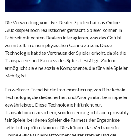
Die Verwendung von Live-Dealer-Spielen hat das Online-
Glücksspiel noch realistischer gemacht. Spieler können in
Echtzeit mit echten Dealern interagieren, was das Gefühl
vermittelt, in einem physischen Casino zu sein. Diese
Technologie hat das Vertrauen der Spieler erhöht, da sie die
Transparenz und Fairness des Spiels bestätigt. Zudem
ermöglicht sie eine soziale Komponente, die für viele Spieler
wichtig ist.
Ein weiterer Trend ist die Implementierung von Blockchain-
Technologie, die die Sicherheit und Anonymität beim Spielen
gewährleistet. Diese Technologie hilft nicht nur,
Transaktionen zu sichern, sondern ermöglicht auch provably
fair Spiele, bei denen Spieler die Fairness der Ergebnisse
selbst überprüfen können. Dies könnte das Vertrauen in
Online-Glücksspielplattformen weiter stärken und die