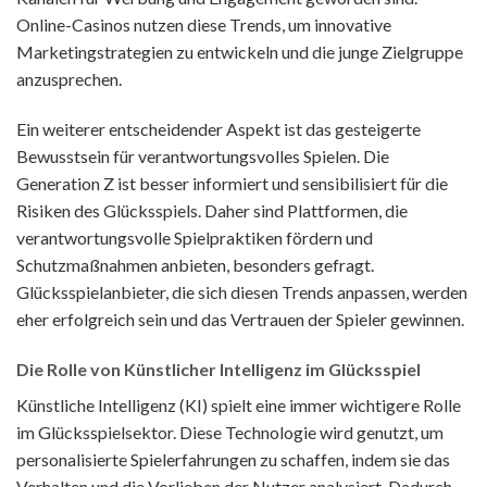
Online-Casinos nutzen diese Trends, um innovative
Marketingstrategien zu entwickeln und die junge Zielgruppe
anzusprechen.
Ein weiterer entscheidender Aspekt ist das gesteigerte
Bewusstsein für verantwortungsvolles Spielen. Die
Generation Z ist besser informiert und sensibilisiert für die
Risiken des Glücksspiels. Daher sind Plattformen, die
verantwortungsvolle Spielpraktiken fördern und
Schutzmaßnahmen anbieten, besonders gefragt.
Glücksspielanbieter, die sich diesen Trends anpassen, werden
eher erfolgreich sein und das Vertrauen der Spieler gewinnen.
Die Rolle von Künstlicher Intelligenz im Glücksspiel
Künstliche Intelligenz (KI) spielt eine immer wichtigere Rolle
im Glücksspielsektor. Diese Technologie wird genutzt, um
personalisierte Spielerfahrungen zu schaffen, indem sie das
Verhalten und die Vorlieben der Nutzer analysiert. Dadurch