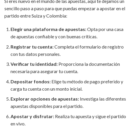
Si eres nuevo en el mundo de las apuestas, aquí te dejamos un
sencillo paso a paso para que puedas empezar a apostar en el
partido entre Suiza y Colombia:
Elegir una plataforma de apuestas:
Opta por una casa
de apuestas confiable y con buenas críticas.
Registrar tu cuenta:
Completa el formulario de registro
con tus datos personales.
Verificar tu identidad:
Proporciona la documentación
necesaria para asegurar tu cuenta.
Depositar fondos:
Elige tu método de pago preferido y
carga tu cuenta con un monto inicial.
Explorar opciones de apuestas:
Investiga las diferentes
apuestas disponibles para el partido.
Apostar y disfrutar:
Realiza tu apuesta y sigue el partido
en vivo.