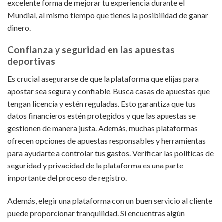
excelente forma de mejorar tu experiencia durante el
Mundial, al mismo tiempo que tienes la posibilidad de ganar
dinero.
Confianza y seguridad en las apuestas
deportivas
Es crucial asegurarse de que la plataforma que elijas para
apostar sea segura y confiable. Busca casas de apuestas que
tengan licencia y estén reguladas. Esto garantiza que tus
datos financieros estén protegidos y que las apuestas se
gestionen de manera justa. Además, muchas plataformas
ofrecen opciones de apuestas responsables y herramientas
para ayudarte a controlar tus gastos. Verificar las políticas de
seguridad y privacidad de la plataforma es una parte
importante del proceso de registro.
Además, elegir una plataforma con un buen servicio al cliente
puede proporcionar tranquilidad. Si encuentras algún