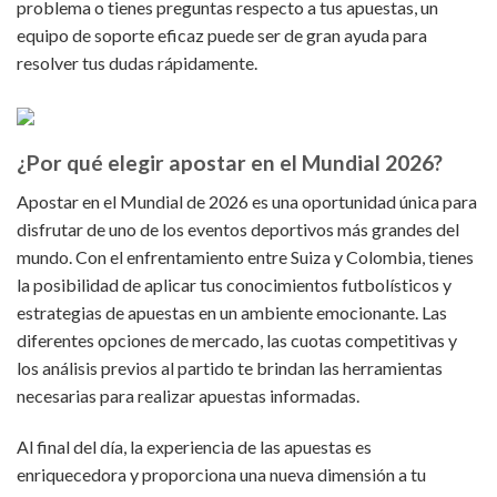
problema o tienes preguntas respecto a tus apuestas, un
equipo de soporte eficaz puede ser de gran ayuda para
resolver tus dudas rápidamente.
¿Por qué elegir apostar en el Mundial 2026?
Apostar en el Mundial de 2026 es una oportunidad única para
disfrutar de uno de los eventos deportivos más grandes del
mundo. Con el enfrentamiento entre Suiza y Colombia, tienes
la posibilidad de aplicar tus conocimientos futbolísticos y
estrategias de apuestas en un ambiente emocionante. Las
diferentes opciones de mercado, las cuotas competitivas y
los análisis previos al partido te brindan las herramientas
necesarias para realizar apuestas informadas.
Al final del día, la experiencia de las apuestas es
enriquecedora y proporciona una nueva dimensión a tu