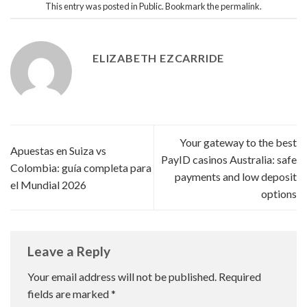
This entry was posted in
Public
. Bookmark the
permalink
.
ELIZABETH EZCARRIDE
Your gateway to the best
Apuestas en Suiza vs
PayID casinos Australia: safe
Colombia: guía completa para
payments and low deposit
el Mundial 2026
options
Leave a Reply
Your email address will not be published.
Required
fields are marked
*