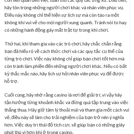
hãy tôn trọng những người chơi khác và nhân viên phục vụ.
Điều này không chỉ thể hiện sự lịch sự mà còn tạo ra một
không khí vui vẻ cho mọi người xung quanh. Tránh nói to hay
có những hành động gây mất trật tự trong khi chơi.
Thứ hai, khi tham gia vào các trò chơi, hãy chắc chắn rằng
bạn đã hiểu rõ về cách thức chơi và các quy tắc cụ thể của
từng trò chơi. Việc này không chỉ giúp bạn chơi tốt hơn mà
còn tránh làm phiền đến những người chơi khác. Nếu có bất
kỳ thắc mắc nào, hãy lịch sự hỏi nhân viên phục vụ để được
hỗ trợ.
Cuối cùng, hãy nhớ rằng casino là nơi để giải trí, vì vậy hãy
tận hưởng từng khoảnh khắc và đừng quá tập trung vào việc
thắng thua. Hãy giữ tâm lý thoải mái và tham gia một cách vui
vẻ, điều này sẽ làm cho trải nghiệm của bạn trở nên ý nghĩa
hơn. Việc duy trì thái độ tích cực sẽ giúp bạn có những giây
phút thú vị hơn khi ở trong casino.