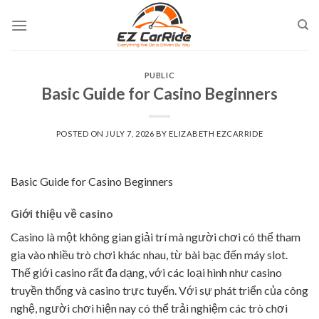
Skip
to
content
PUBLIC
Basic Guide for Casino Beginners
POSTED ON
JULY 7, 2026
BY
ELIZABETH EZCARRIDE
Basic Guide for Casino Beginners
Giới thiệu về casino
Casino là một không gian giải trí mà người chơi có thể tham
gia vào nhiều trò chơi khác nhau, từ bài bạc đến máy slot.
Thế giới casino rất đa dạng, với các loại hình như casino
truyền thống và casino trực tuyến. Với sự phát triển của công
nghệ, người chơi hiện nay có thể trải nghiệm các trò chơi