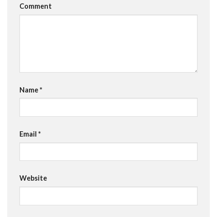
Comment
Name
*
Email
*
Website