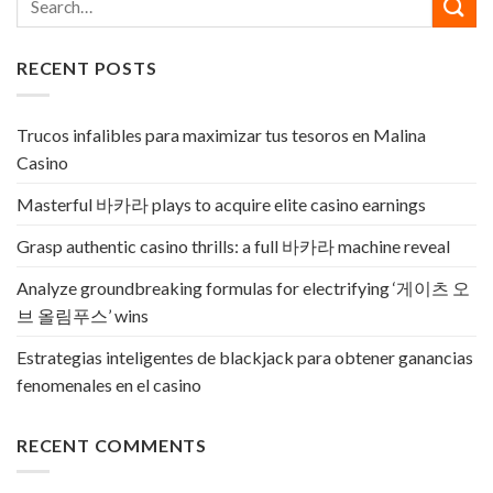
RECENT POSTS
Trucos infalibles para maximizar tus tesoros en Malina
Casino
Masterful 바카라 plays to acquire elite casino earnings
Grasp authentic casino thrills: a full 바카라 machine reveal
Analyze groundbreaking formulas for electrifying ‘게이츠 오
브 올림푸스’ wins
Estrategias inteligentes de blackjack para obtener ganancias
fenomenales en el casino
RECENT COMMENTS