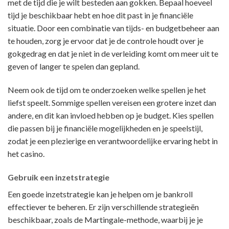
met de tijd die je wilt besteden aan gokken. Bepaal hoeveel
tijd je beschikbaar hebt en hoe dit past in je financiële
situatie. Door een combinatie van tijds- en budgetbeheer aan
te houden, zorg je ervoor dat je de controle houdt over je
gokgedrag en dat je niet in de verleiding komt om meer uit te
geven of langer te spelen dan gepland.
Neem ook de tijd om te onderzoeken welke spellen je het
liefst speelt. Sommige spellen vereisen een grotere inzet dan
andere, en dit kan invloed hebben op je budget. Kies spellen
die passen bij je financiële mogelijkheden en je speelstijl,
zodat je een plezierige en verantwoordelijke ervaring hebt in
het casino.
Gebruik een inzetstrategie
Een goede inzetstrategie kan je helpen om je bankroll
effectiever te beheren. Er zijn verschillende strategieën
beschikbaar, zoals de Martingale-methode, waarbij je je