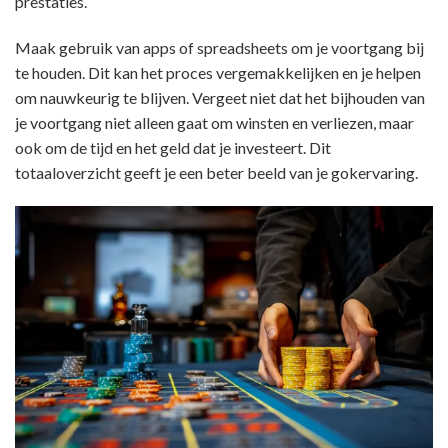
prestaties.
Maak gebruik van apps of spreadsheets om je voortgang bij
te houden. Dit kan het proces vergemakkelijken en je helpen
om nauwkeurig te blijven. Vergeet niet dat het bijhouden van
je voortgang niet alleen gaat om winsten en verliezen, maar
ook om de tijd en het geld dat je investeert. Dit
totaaloverzicht geeft je een beter beeld van je gokervaring.