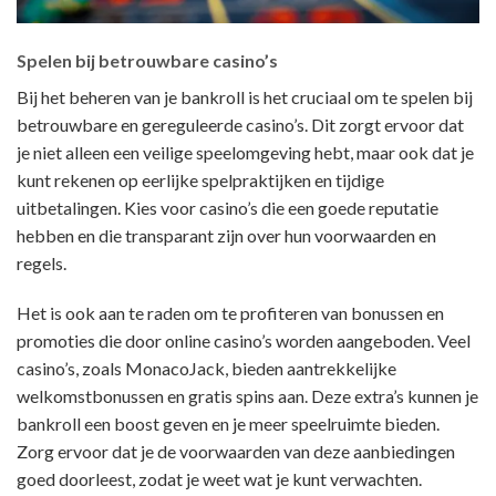
Spelen bij betrouwbare casino’s
Bij het beheren van je bankroll is het cruciaal om te spelen bij
betrouwbare en gereguleerde casino’s. Dit zorgt ervoor dat
je niet alleen een veilige speelomgeving hebt, maar ook dat je
kunt rekenen op eerlijke spelpraktijken en tijdige
uitbetalingen. Kies voor casino’s die een goede reputatie
hebben en die transparant zijn over hun voorwaarden en
regels.
Het is ook aan te raden om te profiteren van bonussen en
promoties die door online casino’s worden aangeboden. Veel
casino’s, zoals MonacoJack, bieden aantrekkelijke
welkomstbonussen en gratis spins aan. Deze extra’s kunnen je
bankroll een boost geven en je meer speelruimte bieden.
Zorg ervoor dat je de voorwaarden van deze aanbiedingen
goed doorleest, zodat je weet wat je kunt verwachten.