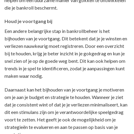
helpen om een duurzame manier van gokken te ontwikkelen
die je bankroll beschermt.
Houd je voortgang bij
Een andere belangrijke stap in bankrollbeheer is het
bijhouden van je voortgang. Dit betekent dat je je winsten en
verliezen nauwkeurig moet registreren. Door een overzicht
bij te houden, krijg je beter inzicht in je gokgedrag en kun je
snel zien of je op de goede weg bent. Dit kan ook helpen om
trends in je spel te identificeren, zodat je aanpassingen kunt
maken waar nodig.
Daarnaast kan het bijhouden van je voortgang je motiveren
om je aan je budget en strategie te houden. Wanneer je ziet
dat je consistent wint of dat je je verliezen minimaliseert, kan
dit een stimulans zijn om je verantwoordelijke speelgedrag
voort te zetten. Het geeft je ook de mogelijkheid om je
strategieën te evalueren en aan te passen op basis van je