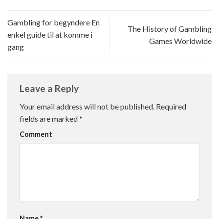
Gambling for begyndere En
The History of Gambling
enkel guide til at komme i
Games Worldwide
gang
Leave a Reply
Your email address will not be published.
Required
fields are marked
*
Comment
Name
*