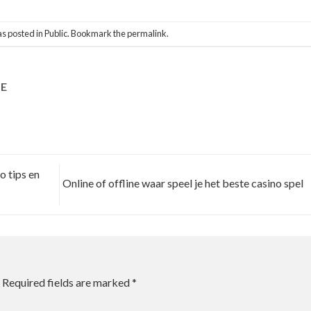
as posted in
Public
. Bookmark the
permalink
.
DE
o tips en
Online of offline waar speel je het beste casino spel
Required fields are marked
*