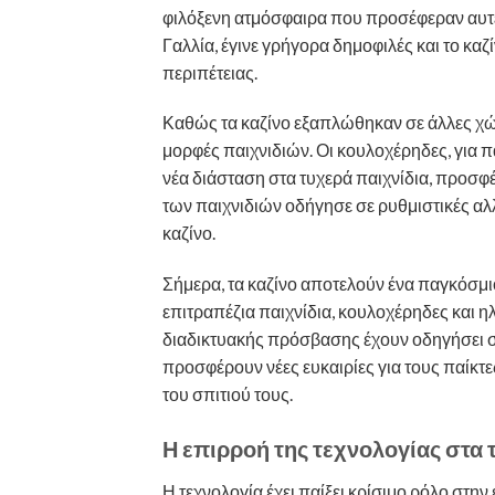
φιλόξενη ατμόσφαιρα που προσέφεραν αυτές
Γαλλία, έγινε γρήγορα δημοφιλές και το καζ
περιπέτειας.
Καθώς τα καζίνο εξαπλώθηκαν σε άλλες χώρ
μορφές παιχνιδιών. Οι κουλοχέρηδες, για π
νέα διάσταση στα τυχερά παιχνίδια, προσφ
των παιχνιδιών οδήγησε σε ρυθμιστικές αλλ
καζίνο.
Σήμερα, τα καζίνο αποτελούν ένα παγκόσμι
επιτραπέζια παιχνίδια, κουλοχέρηδες και ηλ
διαδικτυακής πρόσβασης έχουν οδηγήσει στ
προσφέρουν νέες ευκαιρίες για τους παίκτ
του σπιτιού τους.
Η επιρροή της τεχνολογίας στα 
Η τεχνολογία έχει παίξει κρίσιμο ρόλο στη