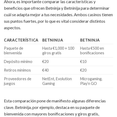
Ahora, es importante comparar las características y
beneficios que ofrecen Betninja y Betninija para determinar
cuál se adapta mejor a tus necesidades. Ambos casinos tienen
sus puntos fuertes, por lo que es vital considerar distintos
aspectos.
CARACTERÍSTICA
BETNINIJA
BETNINJA
Paquete de
Hasta €1,000 + 100
Hasta €500 en
bienvenida
giros gratis
bonificaciones
Depósito mínimo
€20
€10
Retiros mínimos
€40
€20
Proveedores de
NetEnt, Evolution
Microgaming,
juegos
Gaming
Play’n GO
Esta comparación pone de manifiesto algunas diferencias
clave. Betninija, por ejemplo, destaca en su paquete de
bienvenida con mayores bonificaciones y giros gratis,