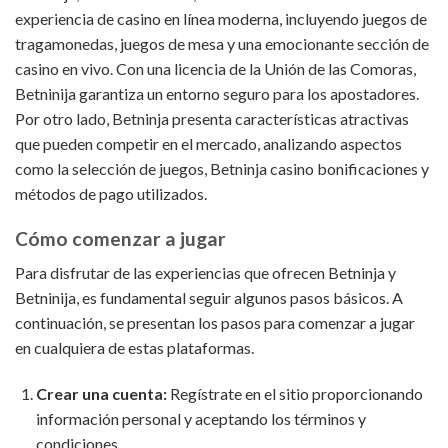
experiencia de casino en línea moderna, incluyendo juegos de
tragamonedas, juegos de mesa y una emocionante sección de
casino en vivo. Con una licencia de la Unión de las Comoras,
Betninija garantiza un entorno seguro para los apostadores.
Por otro lado, Betninja presenta características atractivas
que pueden competir en el mercado, analizando aspectos
como la selección de juegos,
Betninja casino
bonificaciones y
métodos de pago utilizados.
Cómo comenzar a jugar
Para disfrutar de las experiencias que ofrecen Betninja y
Betninija, es fundamental seguir algunos pasos básicos. A
continuación, se presentan los pasos para comenzar a jugar
en cualquiera de estas plataformas.
Crear una cuenta:
Regístrate en el sitio proporcionando
información personal y aceptando los términos y
condiciones.