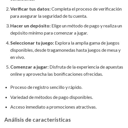
Verificar tus datos:
Completa el proceso de verificación
para asegurar la seguridad de tu cuenta.
Hacer un depósito:
Elige un método de pago y realiza un
depósito mínimo para comenzar a jugar.
Seleccionar tu juego:
Explora la amplia gama de juegos
disponibles, desde tragamonedas hasta juegos de mesa y
en vivo.
Comenzar a jugar:
Disfruta de la experiencia de apuestas
online y aprovecha las bonificaciones ofrecidas.
Proceso de registro sencillo y rápido.
Variedad de métodos de pago disponibles.
Acceso inmediato a promociones atractivas.
Análisis de características