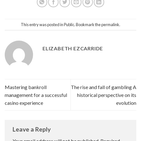
This entry was posted in
Public
. Bookmark the
permalink
.
ELIZABETH EZCARRIDE
Mastering bankroll
The rise and fall of gambling A
management for a successful
historical perspective on its
casino experience
evolution
Leave a Reply
Your email address will not be published.
Required