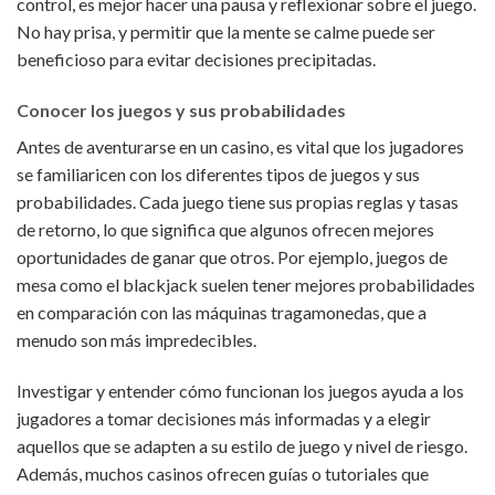
control, es mejor hacer una pausa y reflexionar sobre el juego.
No hay prisa, y permitir que la mente se calme puede ser
beneficioso para evitar decisiones precipitadas.
Conocer los juegos y sus probabilidades
Antes de aventurarse en un casino, es vital que los jugadores
se familiaricen con los diferentes tipos de juegos y sus
probabilidades. Cada juego tiene sus propias reglas y tasas
de retorno, lo que significa que algunos ofrecen mejores
oportunidades de ganar que otros. Por ejemplo, juegos de
mesa como el blackjack suelen tener mejores probabilidades
en comparación con las máquinas tragamonedas, que a
menudo son más impredecibles.
Investigar y entender cómo funcionan los juegos ayuda a los
jugadores a tomar decisiones más informadas y a elegir
aquellos que se adapten a su estilo de juego y nivel de riesgo.
Además, muchos casinos ofrecen guías o tutoriales que