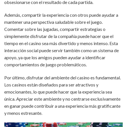
obsesionarse con el resultado de cada partida.
Además, compartir la experiencia con otros puede ayudar a
mantener una perspectiva saludable sobre el juego.
Comentar sobre las jugadas, compartir estrategias o
simplemente disfrutar de la compañía puede hacer que el
tiempo en el casino sea más divertido y menos intenso. Esta
interacción social puede servir también como un sistema de
apoyo, ya que los amigos pueden ayudar a identificar
comportamientos de juego problemáticos.
Por último, disfrutar del ambiente del casino es fundamental.
Los casinos están diseñados para ser atractivos y
emocionantes, lo que puede hacer que la experiencia sea
única. Apreciar este ambiente y no centrarse exclusivamente
en ganar puede contribuir a una experiencia más gratificante
y menos estresante.