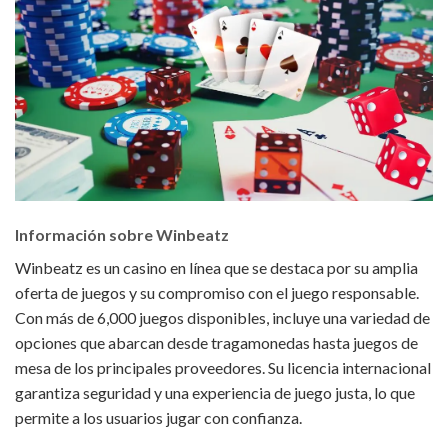
Información sobre Winbeatz
Winbeatz es un casino en línea que se destaca por su amplia
oferta de juegos y su compromiso con el juego responsable.
Con más de 6,000 juegos disponibles, incluye una variedad de
opciones que abarcan desde tragamonedas hasta juegos de
mesa de los principales proveedores. Su licencia internacional
garantiza seguridad y una experiencia de juego justa, lo que
permite a los usuarios jugar con confianza.