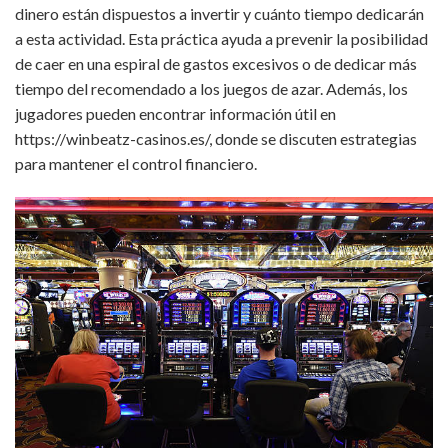
dinero están dispuestos a invertir y cuánto tiempo dedicarán
a esta actividad. Esta práctica ayuda a prevenir la posibilidad
de caer en una espiral de gastos excesivos o de dedicar más
tiempo del recomendado a los juegos de azar. Además, los
jugadores pueden encontrar información útil en
https://winbeatz-casinos.es/
, donde se discuten estrategias
para mantener el control financiero.