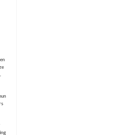
nen
ze
.
hun
rs
r
ing