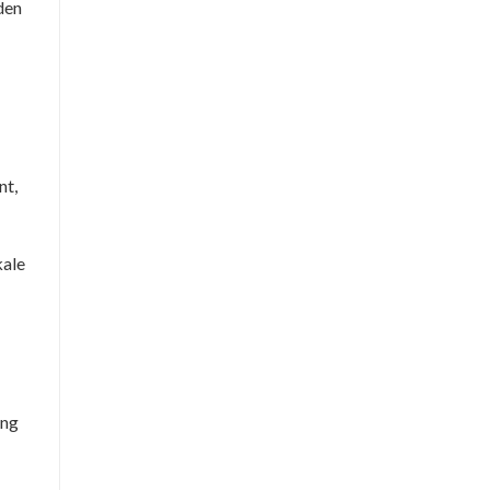
den
nt,
kale
ing