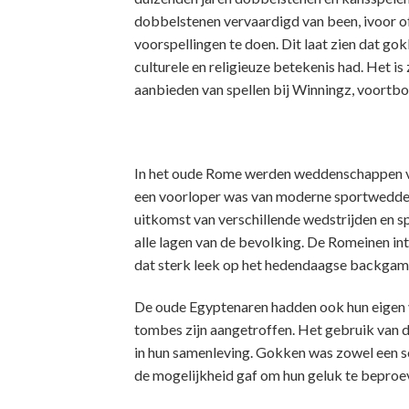
dobbelstenen vervaardigd van been, ivoor 
voorspellingen te doen. Dit laat zien dat go
culturele en religieuze betekenis had. Het is
aanbieden van spellen bij
Winningz
, voortbo
In het oude Rome werden weddenschappen v
een voorloper was van moderne sportwedden
uitkomst van verschillende wedstrijden en sp
alle lagen van de bevolking. De Romeinen in
dat sterk leek op het hedendaagse backga
De oude Egyptenaren hadden ook hun eigen v
tombes zijn aangetroffen. Het gebruik van 
in hun samenleving. Gokken was zowel een s
de mogelijkheid gaf om hun geluk te beproe