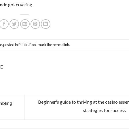
ende gokervaring.
as posted in
Public
. Bookmark the
permalink
.
DE
Beginner's guide to thriving at the casino essen
mbling
strategies for success