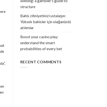
winning: a gambler’s guide to
structure
pere
Bahis zihniyetinizi ustalaşın:
Yüksek bahisler için olağanüstü
atılımlar
Boost your casino play:
understand the smart
wat
probabilities of every bet
 de
RECENT COMMENTS
la”,
ken
hen