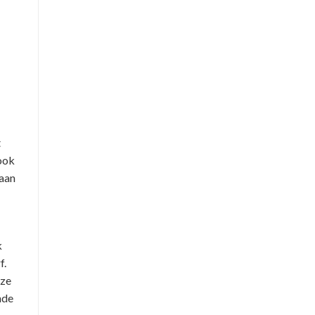
t
ook
 aan
k
f.
eze
nde