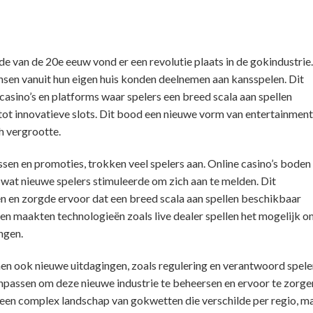
e van de 20e eeuw vond er een revolutie plaats in de gokindustrie.
en vanuit hun eigen huis konden deelnemen aan kansspelen. Dit
casino’s en platforms waar spelers een breed scala aan spellen
 tot innovatieve slots. Dit bood een nieuwe vorm van entertainment
h vergrootte.
sen en promoties, trokken veel spelers aan. Online casino’s boden
wat nieuwe spelers stimuleerde om zich aan te melden. Dit
 en zorgde ervoor dat een breed scala aan spellen beschikbaar
n maakten technologieën zoals live dealer spellen het mogelijk o
ngen.
en ook nieuwe uitdagingen, zoals regulering en verantwoord spele
npassen om deze nieuwe industrie te beheersen en ervoor te zorge
 een complex landschap van gokwetten die verschilde per regio, m