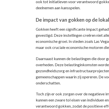
ook tot initiatieven voor verantwoord gokke
deelnemen aan kansspelen.
De impact van gokken op de loka
Gokken heeft een significante impact gehad 
gevestigd. Deze instellingen creëren niet all
economische groei. In steden zoals Las Vegas
maar ook cruciale economische motoren die d
Daarnaast kunnen de belastingen die door go
overheden. Deze belastinginkomsten worden 
gezondheidszorg en infrastructuurprojecten.
gemeenschappen waarin zij opereren. De voo
onderschatten.
Toch zijn er ook zorgen over de negatieve 
kunnen een zware tol eisen van individuen en 
verantwoord gokken, zodat de positieve ef