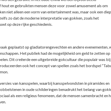
of hout en gebruikten mensen deze voor zowel amusement als om
kken niet alleen een vorm van entertainment was, maar ook een die
 zelfs zo dat de moderne interpretatie van gokken, zoals het
uwt op deze rijke geschiedenis.
aak geplaatst op gladiatorengevechten en andere evenementen, 
schappen. Het publiek had de mogelijkheid om geld te zetten op
elen. Dit creëerde een uitgebreide gokcultuur die populair was bij
troduceerden ook het concept van spellen zoals het bordspel “Tabu
mmon.
ersies van kansspelen, waarbij kansspelvondsten in piramides en
dobbelstenen in oude schilderingen benadrukt het belang van gok
ociaal als een religieus fenomeen, dat de mensen samenbracht en 
ven.