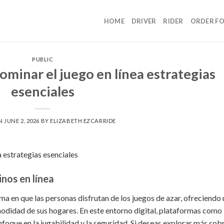
HOME
DRIVER
RIDER
ORDER F
PUBLIC
minar el juego en línea estrategias
esenciales
ON
JUNE 2, 2026
BY
ELIZABETH EZCARRIDE
 estrategias esenciales
nos en línea
rma en que las personas disfrutan de los juegos de azar, ofreciendo
modidad de sus hogares. En este entorno digital, plataformas como
foque en la jugabilidad y la seguridad. Si deseas explorar más sob