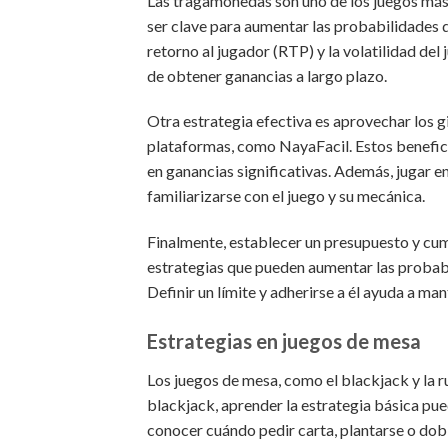
Las tragamonedas son uno de los juegos más 
ser clave para aumentar las probabilidades d
retorno al jugador (RTP) y la volatilidad de
de obtener ganancias a largo plazo.
Otra estrategia efectiva es aprovechar los 
plataformas, como NayaFacil. Estos beneficio
en ganancias significativas. Además, jugar e
familiarizarse con el juego y su mecánica.
Finalmente, establecer un presupuesto y cump
estrategias que pueden aumentar las probab
Definir un límite y adherirse a él ayuda a m
Estrategias en juegos de mesa
Los juegos de mesa, como el blackjack y la r
blackjack, aprender la estrategia básica pue
conocer cuándo pedir carta, plantarse o dobl