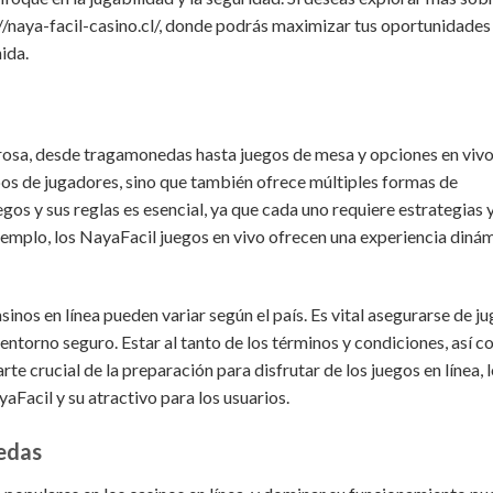
//naya-facil-casino.cl/
, donde podrás maximizar tus oportunidades
ida.
rosa, desde tragamonedas hasta juegos de mesa y opciones en vivo
ipos de jugadores, sino que también ofrece múltiples formas de
gos y sus reglas es esencial, ya que cada uno requiere estrategias 
jemplo, los NayaFacil juegos en vivo ofrecen una experiencia diná
sinos en línea pueden variar según el país. Es vital asegurarse de ju
ntorno seguro. Estar al tanto de los términos y condiciones, así 
e crucial de la preparación para disfrutar de los juegos en línea, 
Facil y su atractivo para los usuarios.
edas