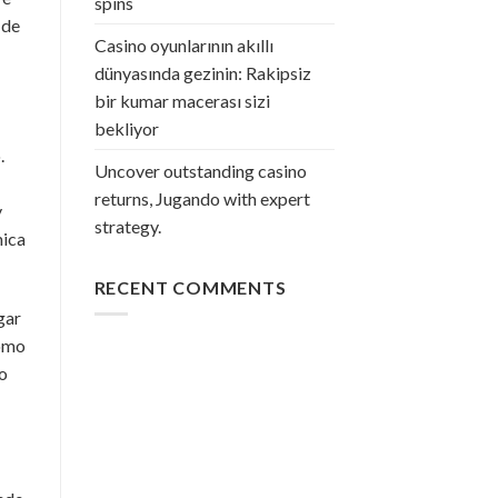
spins
 de
Casino oyunlarının akıllı
dünyasında gezinin: Rakipsiz
bir kumar macerası sizi
bekliyor
.
Uncover outstanding casino
returns, Jugando with expert
y
strategy.
mica
RECENT COMMENTS
gar
como
lo