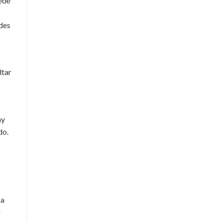
uede
ades
ltar
ay
do.
ca
r