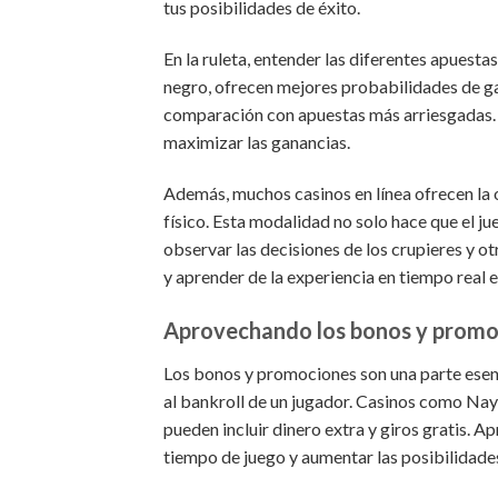
tus posibilidades de éxito.
En la ruleta, entender las diferentes apuesta
negro, ofrecen mejores probabilidades de ga
comparación con apuestas más arriesgadas. E
maximizar las ganancias.
Además, muchos casinos en línea ofrecen la o
físico. Esta modalidad no solo hace que el 
observar las decisiones de los crupieres y ot
y aprender de la experiencia en tiempo real 
Aprovechando los bonos y promo
Los bonos y promociones son una parte esenc
al bankroll de un jugador. Casinos como Nay
pueden incluir dinero extra y giros gratis. 
tiempo de juego y aumentar las posibilidade