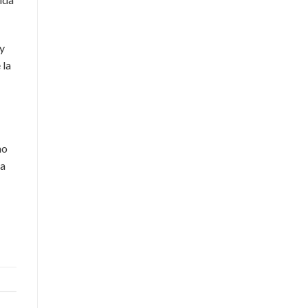
 y
 la
no
na