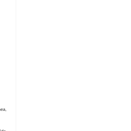
nea,
ida