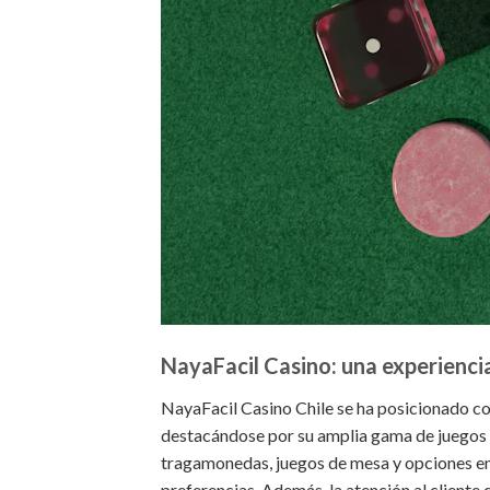
NayaFacil Casino: una experienci
NayaFacil Casino Chile se ha posicionado com
destacándose por su amplia gama de juegos y
tragamonedas, juegos de mesa y opciones en 
preferencias. Además, la atención al cliente 