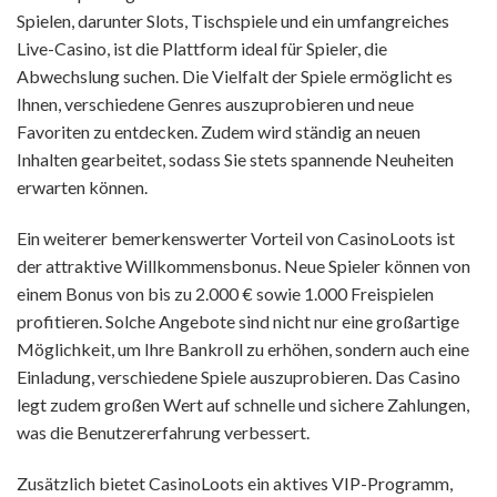
Spielen, darunter Slots, Tischspiele und ein umfangreiches
Live-Casino, ist die Plattform ideal für Spieler, die
Abwechslung suchen. Die Vielfalt der Spiele ermöglicht es
Ihnen, verschiedene Genres auszuprobieren und neue
Favoriten zu entdecken. Zudem wird ständig an neuen
Inhalten gearbeitet, sodass Sie stets spannende Neuheiten
erwarten können.
Ein weiterer bemerkenswerter Vorteil von CasinoLoots ist
der attraktive Willkommensbonus. Neue Spieler können von
einem Bonus von bis zu 2.000 € sowie 1.000 Freispielen
profitieren. Solche Angebote sind nicht nur eine großartige
Möglichkeit, um Ihre Bankroll zu erhöhen, sondern auch eine
Einladung, verschiedene Spiele auszuprobieren. Das Casino
legt zudem großen Wert auf schnelle und sichere Zahlungen,
was die Benutzererfahrung verbessert.
Zusätzlich bietet CasinoLoots ein aktives VIP-Programm,