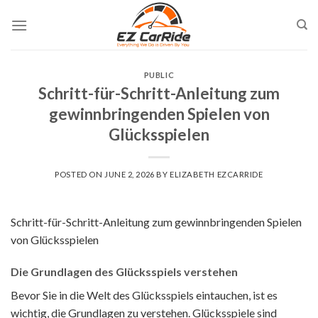
Skip
to
content
PUBLIC
Schritt-für-Schritt-Anleitung zum
gewinnbringenden Spielen von
Glücksspielen
POSTED ON
JUNE 2, 2026
BY
ELIZABETH EZCARRIDE
Schritt-für-Schritt-Anleitung zum gewinnbringenden Spielen
von Glücksspielen
Die Grundlagen des Glücksspiels verstehen
Bevor Sie in die Welt des Glücksspiels eintauchen, ist es
wichtig, die Grundlagen zu verstehen. Glücksspiele sind