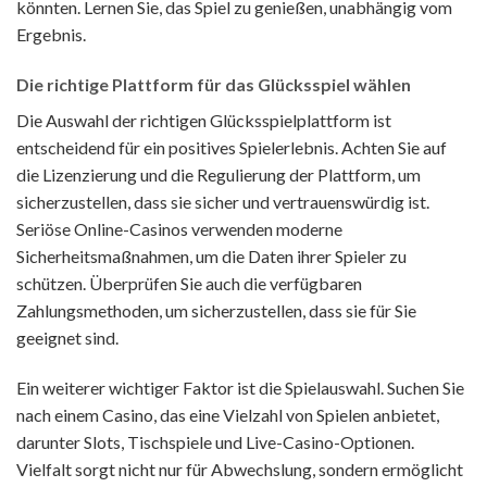
könnten. Lernen Sie, das Spiel zu genießen, unabhängig vom
Ergebnis.
Die richtige Plattform für das Glücksspiel wählen
Die Auswahl der richtigen Glücksspielplattform ist
entscheidend für ein positives Spielerlebnis. Achten Sie auf
die Lizenzierung und die Regulierung der Plattform, um
sicherzustellen, dass sie sicher und vertrauenswürdig ist.
Seriöse Online-Casinos verwenden moderne
Sicherheitsmaßnahmen, um die Daten ihrer Spieler zu
schützen. Überprüfen Sie auch die verfügbaren
Zahlungsmethoden, um sicherzustellen, dass sie für Sie
geeignet sind.
Ein weiterer wichtiger Faktor ist die Spielauswahl. Suchen Sie
nach einem Casino, das eine Vielzahl von Spielen anbietet,
darunter Slots, Tischspiele und Live-Casino-Optionen.
Vielfalt sorgt nicht nur für Abwechslung, sondern ermöglicht