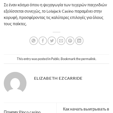
Σε έναν κόσμο όπου η ψυχαγωγία των τυχερών παιχνιδιών
εξελίσσεται συνεχώς, το Lolajack Casino παραμένει στην
κορυφή, προσφέροντας τις καλύτερες επιλογές για όλους
τους παίκτες.
This entry was posted in
Public
. Bookmark the
permalink
.
ELIZABETH EZCARRIDE
Как начать выигрывать в
Почему Pinco casino