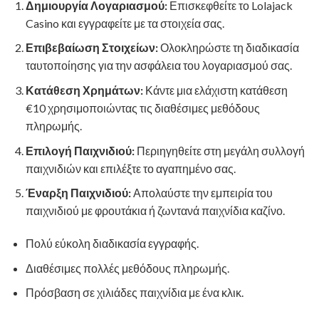
Δημιουργία Λογαριασμού:
Επισκεφθείτε το Lolajack
Casino και εγγραφείτε με τα στοιχεία σας.
Επιβεβαίωση Στοιχείων:
Ολοκληρώστε τη διαδικασία
ταυτοποίησης για την ασφάλεια του λογαριασμού σας.
Κατάθεση Χρημάτων:
Κάντε μια ελάχιστη κατάθεση
€10 χρησιμοποιώντας τις διαθέσιμες μεθόδους
πληρωμής.
Επιλογή Παιχνιδιού:
Περιηγηθείτε στη μεγάλη συλλογή
παιχνιδιών και επιλέξτε το αγαπημένο σας.
Έναρξη Παιχνιδιού:
Απολαύστε την εμπειρία του
παιχνιδιού με φρουτάκια ή ζωντανά παιχνίδια καζίνο.
Πολύ εύκολη διαδικασία εγγραφής.
Διαθέσιμες πολλές μεθόδους πληρωμής.
Πρόσβαση σε χιλιάδες παιχνίδια με ένα κλικ.