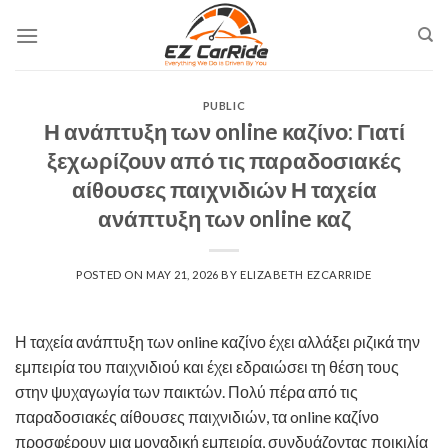
Skip
to
content
PUBLIC
Η ανάπτυξη των online καζίνο: Γιατί
ξεχωρίζουν από τις παραδοσιακές
αίθουσες παιχνιδιών Η ταχεία
ανάπτυξη των online καζ
POSTED ON
MAY 21, 2026
BY
ELIZABETH EZCARRIDE
Η ταχεία ανάπτυξη των online καζίνο έχει αλλάξει ριζικά την
εμπειρία του παιχνιδιού και έχει εδραιώσει τη θέση τους
στην ψυχαγωγία των παικτών. Πολύ πέρα από τις
παραδοσιακές αίθουσες παιχνιδιών, τα online καζίνο
προσφέρουν μια μοναδική εμπειρία, συνδυάζοντας ποικιλία