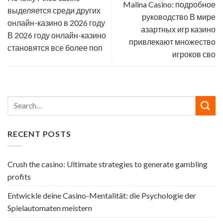
Malina Casino: подробное
выделяется среди других
руководство В мире
онлайн-казино в 2026 году
азартных игр казино
В 2026 году онлайн-казино
привлекают множество
становятся все более поп
игроков сво
RECENT POSTS
Crush the casino: Ultimate strategies to generate gambling
profits
Entwickle deine Casino-Mentalität: die Psychologie der
Spielautomaten meistern