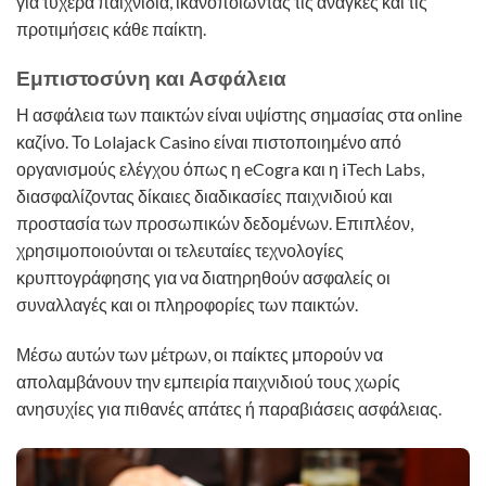
για τυχερά παιχνίδια, ικανοποιώντας τις ανάγκες και τις
προτιμήσεις κάθε παίκτη.
Εμπιστοσύνη και Ασφάλεια
Η ασφάλεια των παικτών είναι υψίστης σημασίας στα online
καζίνο. Το Lolajack Casino είναι πιστοποιημένο από
οργανισμούς ελέγχου όπως η eCogra και η iTech Labs,
διασφαλίζοντας δίκαιες διαδικασίες παιχνιδιού και
προστασία των προσωπικών δεδομένων. Επιπλέον,
χρησιμοποιούνται οι τελευταίες τεχνολογίες
κρυπτογράφησης για να διατηρηθούν ασφαλείς οι
συναλλαγές και οι πληροφορίες των παικτών.
Μέσω αυτών των μέτρων, οι παίκτες μπορούν να
απολαμβάνουν την εμπειρία παιχνιδιού τους χωρίς
ανησυχίες για πιθανές απάτες ή παραβιάσεις ασφάλειας.